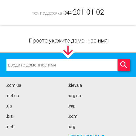
201 01 02
тех. поддержка
044
Просто укажите доменное имя
.com.ua
.kiev.ua
.net.ua
.org.ua
.ua
.укр
.biz
.com
.net
.org
другие домены