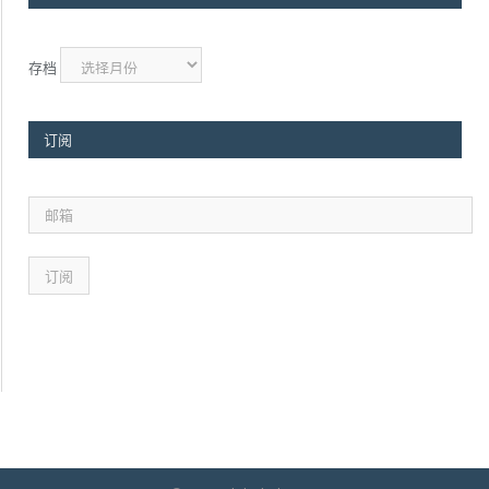
存档
订阅
邮
箱