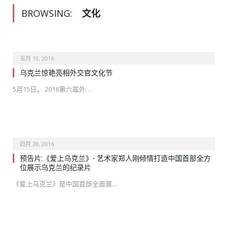
BROWSING:
文化
五月 19, 2016
乌克兰惊艳亮相外交官文化节
5月15日， 2016第六届外…
四月 28, 2016
预告片:《爱上乌克兰》- 艺术家郑人刚倾情打造中国首部全方
位展示乌克兰的纪录片
《爱上乌克兰》是中国首部全面展…