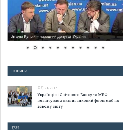
Віталій Купрій – народний депутат України
НОВИНИ
五月 21, 2017
Українці зі Світового Банку та МВФ
влаштували вишиванковий флешмоб по
всьому світу
存档