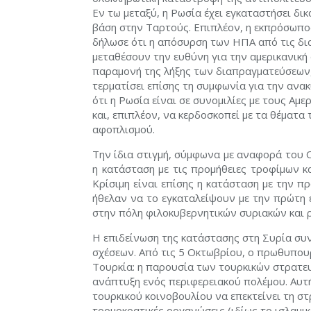
Εν τω μεταξύ, η Ρωσία έχει εγκαταστήσει δι
βάση στην Ταρτούς. Επιπλέον, η εκπρόσωπο
δήλωσε ότι η απόσυρση των ΗΠΑ από τις δι
μεταθέσουν την ευθύνη για την αμερικανικ
παραμονή της λήξης των διαπραγματεύσεων,
τερματίσει επίσης τη συμφωνία για την αν
ότι η Ρωσία είναι σε συνομιλίες με τους Αμε
και, επιπλέον, να κερδοσκοπεί με τα θέματ
αφοπλισμού.
Την ίδια στιγμή, σύμφωνα με αναφορά του Ο
η κατάσταση με τις προμήθειες τροφίμων κ
Κρίσιμη είναι επίσης η κατάσταση με την 
ήθελαν να το εγκαταλείψουν με την πρώτη ε
στην πόλη φιλοκυβερνητικών συριακών και
Η επιδείνωση της κατάστασης στη Συρία συ
σχέσεων. Από τις 5 Οκτωβρίου, ο πρωθυπουρ
Τουρκία: η παρουσία των τουρκικών στρατε
ανάπτυξη ενός περιφερειακού πολέμου. Αυτ
τουρκικού κοινοβουλίου να επεκτείνει τη στ
τρομοκρατικές οργανώσεις (ιδίως το ισλαμι