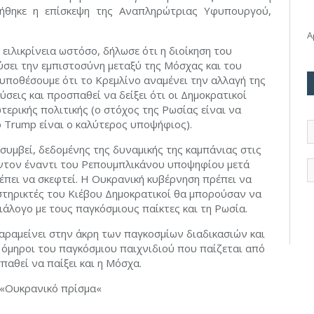
ιήθηκε η επίσκεψη της Αναπληρώτριας Υφυπουργού,
Α
ειλικρίνεια ωστόσο, δήλωσε ότι η διοίκηση του
ύσει την εμπιστοσύνη μεταξύ της Μόσχας και του
 υποθέσουμε ότι το Κρεμλίνο αναμένει την αλλαγή της
ύσεις και προσπαθεί να δείξει ότι οι Δημοκρατικοί
τερικής πολιτικής (ο στόχος της Ρωσίας είναι να
 Trump είναι ο καλύτερος υποψήφιος).
Τ
e
συμβεί, δεδομένης της δυναμικής της καμπάνιας στις
ίντον έναντι του Ρεπουμπλικάνου υποψηφίου μετά
έπει να σκεφτεί. Η Ουκρανική κυβέρνηση πρέπει να
οστηρικτές του Κιέβου Δημοκρατικοί θα μπορούσαν να
άλογο με τους παγκόσμιους παίκτες και τη Ρωσία.
παραμείνει στην άκρη των παγκοσμίων διαδικασιών και
 όμηροι του παγκόσμιου παιχνιδιού που παίζεται από
παθεί να παίξει και η Μόσχα.
 «Ουκρανικό πρίσμα«