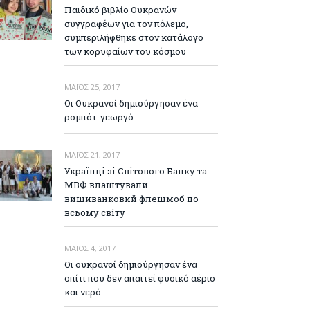
Παιδικό βιβλίο Ουκρανών
συγγραφέων για τον πόλεμο,
συμπεριλήφθηκε στον κατάλογο
των κορυφαίων του κόσμου
ΜΆΙΟΣ 25, 2017
Οι Ουκρανοί δημιούργησαν ένα
ρομπότ-γεωργό
ΜΆΙΟΣ 21, 2017
Українці зі Світового Банку та
МВФ влаштували
вишиванковий флешмоб по
всьому світу
ΜΆΙΟΣ 4, 2017
Οι ουκρανοί δημιούργησαν ένα
σπίτι που δεν απαιτεί φυσικό αέριο
και νερό