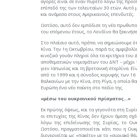
αγορές είναι σε έναν πυρετό λόγω της προο
επίπεδό της των τελευταίων 30 ετών. Αυτό μ
και ανάμεσα στους Αμερικανούς επενδυτές.
Ωστόσο, αυτό δεν εμπόδισε τη νέα πρωθυπο
του επόμενου έτους, το Λονδίνο θα ξεκινήσε
Στο πλαίσιο αυτό, πρέπει να σημειώσουμε ότ
Κίνα. Την 1η Οκτωβρίου, παρά τις αμφιβολί
κινεζικό γουάν πληροί όλα τα κριτήρια του 
αποθεματικών νομισμάτων του ΔΝΤ – μέχρι 
γιεν Ιαπωνίας και τη βρετανική στερλίνα. Ε
από το 1999 και η σύνοδος κορυφής των 16
Βαλκανίων με την Κίνα, στη Ρίγα, η οποία θ
Ευρώπη ένα νέο παίκτη στο πεδίο της.
«μέσω του ουκρανικού πρίσματος…»
Εκ πρώτης όψεως, και τα γεγονότα στη Συρία 
οι επιτυχίες της Κίνας δεν έχουν άμεση σχέ
λόγω της επιδείνωσης της Συρίας, το Ουκ
Ωστόσο, πραγματοποιείται κάτι που η Ου
διενεργείται ως «πακέτο» με το «συριακό θέ