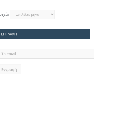
ρχείο
ΕΓΓΡΑΦΉ
ο
mail