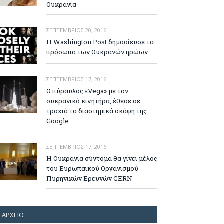
Ουκρανία
ΣΕΠΤΈΜΒΡΙΟΣ 20, 2016
Η Washington Post δημοσίευσε τα
πρόσωπα των Ουκρανών ηρώων
ΣΕΠΤΈΜΒΡΙΟΣ 17, 2016
Ο πύραυλος «Vega» με τον
ουκρανικό κινητήρα, έθεσε σε
τροχιά τα διαστημικά σκάφη της
Google
ΣΕΠΤΈΜΒΡΙΟΣ 17, 2016
Η Ουκρανία σύντομα θα γίνει μέλος
του Ευρωπαϊκού Οργανισμού
Πυρηνικών Ερευνών CERN
ΑΡΧΕΊΟ