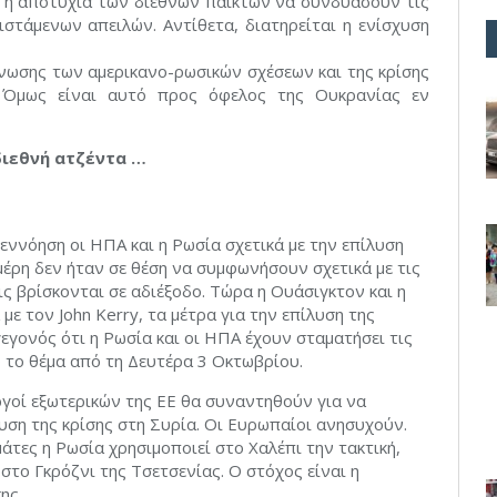
 η αποτυχία των διεθνών παικτών να συνδυάσουν τις
στάμενων απειλών. Αντίθετα, διατηρείται η ενίσχυση
ίνωσης των αμερικανο-ρωσικών σχέσεων και της κρίσης
. Όμως είναι αυτό προς όφελος της Ουκρανίας εν
διεθνή ατζέντα …
εννόηση οι ΗΠΑ και η Ρωσία σχετικά με την επίλυση
μέρη δεν ήταν σε θέση να συμφωνήσουν σχετικά με τις
ς βρίσκονται σε αδιέξοδο. Τώρα η Ουάσιγκτον και η
 τον John Kerry, τα μέτρα για την επίλυση της
εγονός ότι η Ρωσία και οι ΗΠΑ έχουν σταματήσει τις
 το θέμα από τη Δευτέρα 3 Οκτωβρίου.
ργοί εξωτερικών της ΕΕ θα συναντηθούν για να
υση της κρίσης στη Συρία. Οι Ευρωπαίοι ανησυχούν.
ες η Ρωσία χρησιμοποιεί στο Χαλέπι την τακτική,
στο Γκρόζνι της Τσετσενίας. Ο στόχος είναι η
ης.