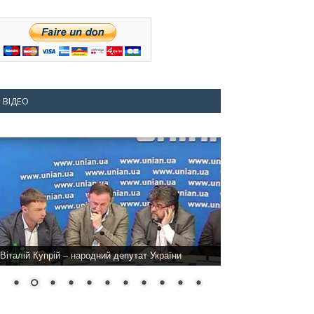
ВІДЕО
Віталій Купрій – народний депутат України