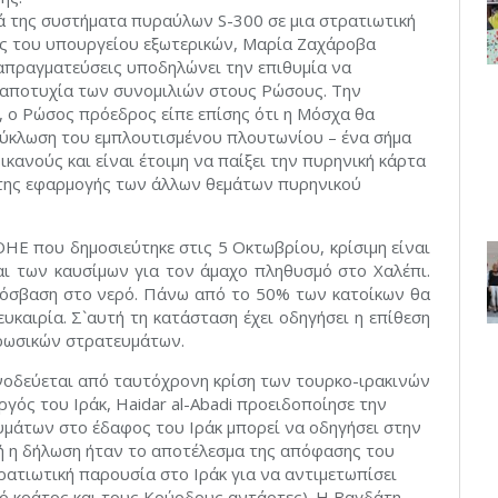
κά της συστήματα πυραύλων S-300 σε μια στρατιωτική
ς του υπουργείου εξωτερικών, Μαρία Ζαχάροβα
απραγματεύσεις υποδηλώνει την επιθυμία να
ή αποτυχία των συνομιλιών στους Ρώσους. Την
 ο Ρώσος πρόεδρος είπε επίσης ότι η Μόσχα θα
ακύκλωση του εμπλουτισμένου πλουτωνίου – ένα σήμα
ρικανούς και είναι έτοιμη να παίξει την πυρηνική κάρτα
α της εφαρμογής των άλλων θεμάτων πυρηνικού
ΗΕ που δημοσιεύτηκε στις 5 Οκτωβρίου, κρίσιμη είναι
αι των καυσίμων για τον άμαχο πληθυσμό στο Χαλέπι.
πρόσβαση στο νερό. Πάνω από το 50% των κατοίκων θα
υκαιρία. Σ`αυτή τη κατάσταση έχει οδηγήσει η επίθεση
 ρωσικών στρατευμάτων.
νοδεύεται από ταυτόχρονη κρίση των τουρκο-ιρακινών
γός του Ιράκ, Haidar al-Abadi προειδοποίησε την
υμάτων στο έδαφος του Ιράκ μπορεί να οδηγήσει στην
ή η δήλωση ήταν το αποτέλεσμα της απόφασης του
ρατιωτική παρουσία στο Ιράκ για να αντιμετωπίσει
κό κράτος και τους Κούρδους αντάρτες). Η Βαγδάτη