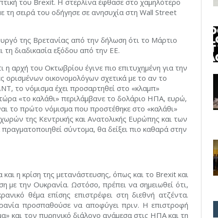
πτική του Brexit. Η στερλίνα έφθασε στο χαμηλότερο
ε τη σειρά του οδήγησε σε ανησυχία στη Wall Street
υργό της Βρετανίας από την δήλωση ότι το Μάρτιο
ι τη διαδικασία εξόδου από την ΕΕ.
ι η αρχή του Οκτωβρίου έγινε πιο επιτυχημένη για την
ες ορισμένων οικονομολόγων σχετικά με το αν το
ΔΝΤ, το νόμισμα έχει προσαρτηθεί στο «κλαμπ»
τώρα «το καλάθι» περιλάμβανε το δολάριο ΗΠΑ, ευρώ,
ίναι το πρώτο νόμισμα που προστέθηκε στο «καλάθι»
 χωρών της Κεντρικής και Ανατολικής Ευρώπης και των
α πραγματοποιηθεί σύντομα, θα δείξει πιο καθαρά στην
και η κρίση της μετανάστευσης, όπως και το Brexit και
ση με την Ουκρανία. Ωστόσο, πρέπει να σημειωθεί ότι,
ρανικό θέμα επίσης επιστρέφει στη διεθνή ατζέντα.
κρανία προσπαθούσε να αποφύγει πριν. Η επιστροφή
μα» και τον πυρηνικό διάλογο ανάμεσα στις ΗΠΑ και τη