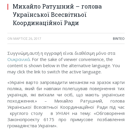
Михайло Ратушний – голова
Української Всесвітньої
Координаційної Ради
ON
ΜΆΡΤΙΟΣ 26, 2017
ΒΊΝΤΕΟ
Συγγνώμη,αυτή η εγγραφή είναι διαθέσιμη μόνο στα
Ουκρανικά
. For the sake of viewer convenience, the
content is shown below in the alternative language. You
may click the link to switch the active language.
«Україні варто запровадити механізм на зразок карти
поляка, який би навпаки полегшував повернення тих
українців, які виїхали чи осіб, що мають українське
походження.» – Михайло Ратушний, голова
Української Всесвітньої Координаційної Ради під час
круглого столу в УНІАН на тему: «Обговорення
Законопроекту 6175 про примусове позбавлення
громадянства України».