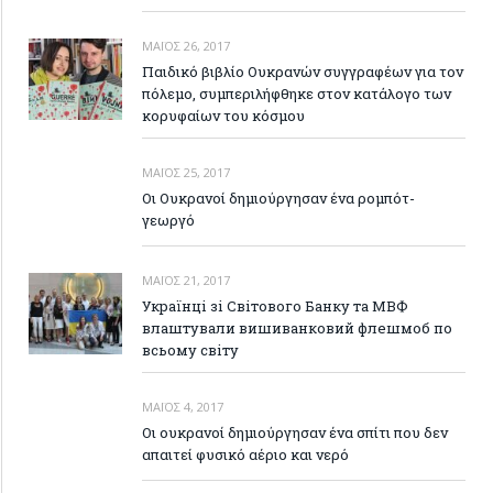
ΜΆΙΟΣ 26, 2017
Παιδικό βιβλίο Ουκρανών συγγραφέων για τον
πόλεμο, συμπεριλήφθηκε στον κατάλογο των
κορυφαίων του κόσμου
ΜΆΙΟΣ 25, 2017
Οι Ουκρανοί δημιούργησαν ένα ρομπότ-
γεωργό
ΜΆΙΟΣ 21, 2017
Українці зі Світового Банку та МВФ
влаштували вишиванковий флешмоб по
всьому світу
ΜΆΙΟΣ 4, 2017
Οι ουκρανοί δημιούργησαν ένα σπίτι που δεν
απαιτεί φυσικό αέριο και νερό