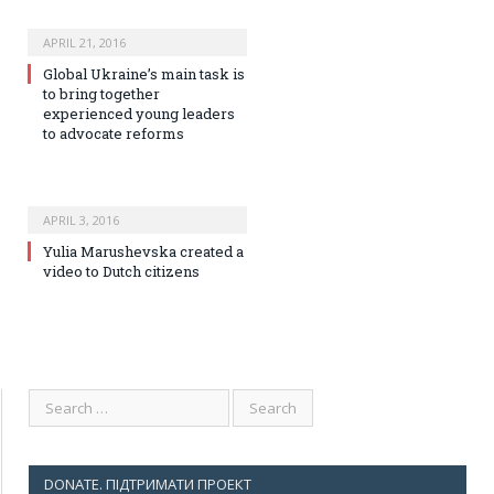
APRIL 21, 2016
Global Ukraine’s main task is
to bring together
experienced young leaders
to advocate reforms
APRIL 3, 2016
Yulia Marushevska created a
video to Dutch citizens
DONATE. ПІДТРИМАТИ ПРОЕКТ