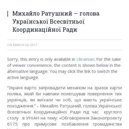
Михайло Ратушний – голова
Української Всесвітньої
Координаційної Ради
ON
MARCH 26, 2017
Sorry, this entry is only available in
Ukrainian
. For the sake
of viewer convenience, the content is shown below in the
alternative language. You may click the link to switch the
active language.
“Україні варто запровадити механізм на зразок карти
поляка, який би навпаки полегшував повернення тих
українців, які виїхали чи осіб, що мають українське
походження.” – Михайло Ратушний, голова Української
Всесвітньої Координаційної Ради під час круглого
столу в УНІАН на тему: «Обговорення Законопроекту
6175 про примусове позбавлення громадянства