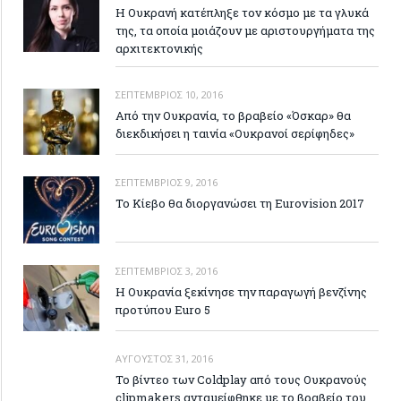
H Ουκρανή κατέπληξε τον κόσμο με τα γλυκά
της, τα οποία μοιάζουν με αριστουργήματα της
αρχιτεκτονικής
ΣΕΠΤΈΜΒΡΙΟΣ 10, 2016
Από την Ουκρανία, το βραβείο «Όσκαρ» θα
διεκδικήσει η ταινία «Ουκρανοί σερίφηδες»
ΣΕΠΤΈΜΒΡΙΟΣ 9, 2016
Το Κίεβο θα διοργανώσει τη Eurovision 2017
ΣΕΠΤΈΜΒΡΙΟΣ 3, 2016
Η Ουκρανία ξεκίνησε την παραγωγή βενζίνης
προτύπου Euro 5
ΑΎΓΟΥΣΤΟΣ 31, 2016
Το βίντεο των Coldplay από τους Ουκρανούς
clipmakers ανταμείφθηκε με το βραβείο του