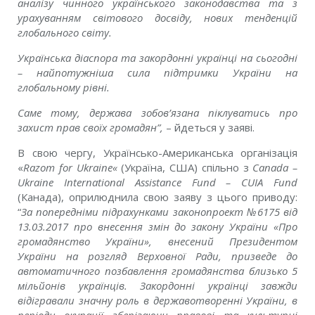
аналізу чинного українського законодавства та з
урахуванням світового досвіду, нових тенденцій
глобального світу.
Українська діаспора та закордонні українці на сьогодні
– найпотужніша сила підтримки України на
глобальному рівні.
Саме тому, держава зобов’язана піклуватись про
захист прав своїх громадян”,
– йдеться у заяві.
В свою чергу, Українсько-Американська організація
«
Razom for Ukraine«
(Україна, США) спільно з
Canada –
Ukraine International Assistance Fund – CUIA Fund
(Канада), оприлюднила свою заяву з цього приводу:
“
За попередніми підрахунками законопроект №6175 від
13.03.2017 про внесення змін до закону України «Про
громадянство України», внесений Президентом
України на розгляд Верховної Ради, призведе до
автоматичного позбавлення громадянства близько 5
мільйонів українців. Закордонні українці завжди
відігравали значну роль в державотворенні України, в