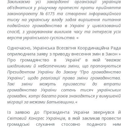
Закликаємо усі закордонні організації українців
об’єднатися у рішучому протесті проти прийняття
законопроекту №6175 та створенні інформаційного
тиску на українську владу задля вирішення питання
подвійного громадянства в Україні у цивілізований
спосіб, з урахуванням викликів часу та інтересів усіх
верств українського суспільства
. «
Одночасно, Українська Всесвітня Координаційна Рада
оприлюднила заяву з приводу внесення змін в Закон »
Про громадянство в Україні” в якій “
вважає
шкідливими й небезпечними зміни, що пропонуються
Президентом України до Закону “Про громадянство
України”, щодо реалізації права зміни громадянства.
Такі зміни можуть призвести до втрати
громадянства України сотень тисяч українських
громадян, котрі багато років знаходяться у вимушеній
міграції за межами Батьківщини.
«
Із заявою до Президента України звернувся й
Світовий Конгрес Українців
, в якій закликав провести
громадські слухання стосовно поданого ним