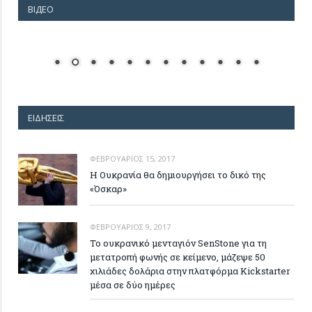
ВІДЕО
ΕΙΔΉΣΕΙΣ
ΦΕΒΡΟΥΆΡΙΟΣ 15, 2017
Η Ουκρανία θα δημιουργήσει το δικό της
«Όσκαρ»
ΦΕΒΡΟΥΆΡΙΟΣ 9, 2017
Το ουκρανικό μενταγιόν SenStone για τη
μετατροπή φωνής σε κείμενο, μάζεψε 50
χιλιάδες δολάρια στην πλατφόρμα Kickstarter
μέσα σε δύο ημέρες