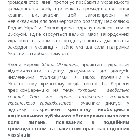
громадянство, який пропонує позбавити українського
громадянства осіб, що мають громадянство іншої
країни, визначаючи цей законопроект як
невідкладний для позачергового розгляду Верховною
Радою України. Законопроект одразу викликав хвилю
дискусій, адже стосується великої маси закордонних
українців, а станом на сьогодні українська діаспора та
закордонні українці – найпотужніша сила підтримки
України на глобальному рівні.
Члени мережі
Global Ukrainians
, проактивні українські
лідери-експати, одразу долучилися до дискусії
численними публікаціями, а також провівши у
Українському кризовому медіа-центрі 14 березня
прес-конференцію на тему: “
Україна – феодальна
країна? Хто має право позбавити українців
українського громадянства?
”. Учасники дискусії у
підсумку підкреслили
критичну необхідність
національного публічного обговорення широкого
кола питань, пов’язаних з подвійним
громадянством та захистом прав закордонних
українців
.