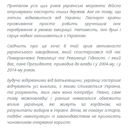
Протягом усіх цих років українські мігранти дійсно
отримували паспорти інших держав. Але не тому, що
хотіли відмовитися від України. Паспорт країни
проживання просто робить зручнішим їхнє
перебування в умовах еміграції. Натомість, їхні душі і
серця надалі залишаються з Україною.
Свідчить про це хоча б той зрив активності
українського закордоння, який спостерігався під час
Помаранчевої Революції та Революції Гідності. І який
Вас, пане Президенте, приводив до влади і у 2004-му, і у
2014-му роках.
Будучи відірваними від Батьківщини, українці гостріше
відчувають усі виклики, з якими стикається Україна,
та розуміють, яких змін вона потребує. Певно, саме
тому можновладці і раніше намагалися обмежити
вплив українців, які живуть за кордоном, на
результати виборів в Україні. Втім, як показує історія,
подібні «маніпуляції» із законодавством не приносять
чиновникам очікуваної користі.