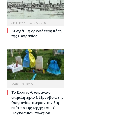
ΣΕΠΤΈΜΒΡΙΟΣ 26, 2016
Κιλιγιά – η αρχαιότερη πόλη
της Ουκρανίας
ΜΆΙΟΣ 9, 2016
Το Ελληνο-Ουκρανικό
επιμελητήριο & Πρεσβεία της
Ουκρανίας τίμησαν την 71η
επέτειο της λήξης του Β΄
Παγκόσμιου πόλεμου