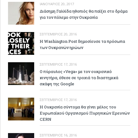
ΙΑΝΟΥΆΡΙΟΣ 20, 2017
Διάσημη Γαλλίδα ηθοπιός θα παίξει στο δράμα
για τον πόλεμο στην Ουκρανία
ΣΕΠΤΈΜΒΡΙΟΣ 20, 2016
Η Washington Post δημοσίευσε τα πρόσωπα
των Ουκρανών ηρώων
ΣΕΠΤΈΜΒΡΙΟΣ 17, 2016
Ο πύραυλος «Vega» με τον ουκρανικό
κινητήρα, έθεσε σε τροχιά τα διαστημικά
σκάφη της Google
ΣΕΠΤΈΜΒΡΙΟΣ 17, 2016
Η Ουκρανία σύντομα θα γίνει μέλος του
Ευρωπαϊκού Οργανισμού Πυρηνικών Ερευνών
CERN
ΣΕΠΤΈΜΒΡΙΟΣ 16, 2016