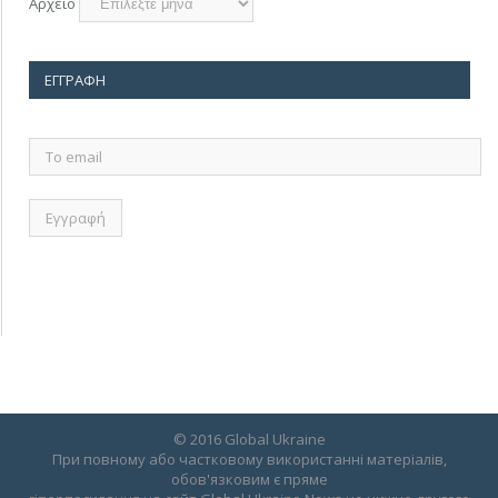
Αρχείο
ΕΓΓΡΑΦΉ
Το
email
© 2016 Global Ukraine
При повному або частковому використанні матеріалів,
обов'язковим є пряме