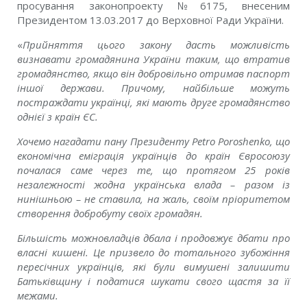
просування законопроекту №6175, внесеним
Президентом 13.03.2017 до Верховної Ради України.
«
Прийняття цього закону дасть можливість
визнавати громадянина України таким, що втратив
громадянство, якщо він добровільно отримав паспорт
іншої держави. Причому, найбільше можуть
постраждати українці, які мають друге громадянство
однієї з країн ЄС.
Хочемо нагадати пану Президенту
Petro Poroshenko
, що
економічна еміграція українців до країн Євросоюзу
почалася саме через те, що протягом 25 років
незалежності жодна українська влада – разом із
нинішньою – не ставила, на жаль, своїм пріоритетом
створення добробуту своїх громадян.
Більшість можновладців дбала і продовжує дбати про
власні кишені. Це призвело до тотального зубожіння
пересічних українців, які були вимушені залишити
Батьківщину і податися шукати свого щастя за її
межами.