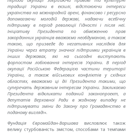
періоди окупації зберігаючи правові та культурні
традиції України в екзилі, відстоюючи інтереси
українства на міжнародній арені, фінансово і ресурсно
допомагаючи молодій державі, надаючи всебічну
підтримку в період революції Гідності і після неї.
Ініціативу Президента по обмеженню прав
закордонних українців вважаємо необдуманою, а також
такою, що призведе до негативних наслідків для
України через втрату значної підтримки українців в
інших державах, які на сьогодні виступають
форпостом лобіювання інтересів України. В період
окупації Російською Федерацією частини території
України, а також військових конфліктів у східних
областях, вважаємо ці дії Президента такими, що
суперечать державним інтересам України. Закликаємо
Президента відкликати поданий законопроект, а
депутатів Верховної Ради в жодному випадку не
підтримувати зміни до Закону про Громадянство в
поданому вигляді
«.
Фундація Євромайдан-Варшава
висловлює також
велику стурбованість змістом, способами та темпами