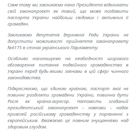
Саме тому ми закликаємо пана Президента відкликати
свій законопроект як такий, що може позбавити
паспорта України найбільш свідомих і активних її
громадян.
Закликаємо депутатів Верховної Ради України не
допустити можливості прийняття законопроекту
№6175 в стінах українського Парламенту.
Особливо наголошуємо на необхідності широкого
обговорення питання подвійного громадянства в
Україні перед будь-якими змінами в цій сфері чинного
законодавства.
Підкреслюємо, що єдиною країною, паспорт якої не
повинні розділяти громадяни України, повинна бути
Росія як країна-агресор. Натомість згаданий
президентський законопроект – навпаки – надає
привілей російському громадянству у порівнянні з
європейським. Вважаємо це повним знущаннями над
здоровим глуздом.