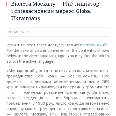
Віолета Москалу — PhD, ініціатор
і співзасновник мережі Global
Ukrainians
ON
МАРТ 26, 2017
Извините, этот текст доступен только в “
Украинский
”.
For the sake of viewer convenience, the content is shown
below in the alternative language. You may click the link to
switch the active language.
«Міжнародний досвід з питань дозволу множинного
громадянства: 55% країн — без обмежень, 19%
держав — з певними обмеженнями, а лише 26%
країни вимагають відмову від попередніх громадянств
і то — найменш розвинені країни світу. Загально
світова тенденція — незаборона і невимагання
позбавлення. З 1960 року число країн, де автоматично
анульовувалося громадянство, скоротилося значно».
— Віолета Москалу, PhD, ініціатор і співзасновник