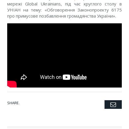
мережі Global Ukrainians, під час круглого столу в
УНІАН на тему: «Обговорення Законопроекту 6175
про примусове позбавлення громадянства України».
SHARE.
Emai
Twitter
Facebook
Google+
Pinterest
LinkedIn
Tumblr