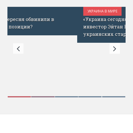
УКРАИНА В МИРЕ
ИЮЛЬ 1, 2017
«Украина сегодня – как Израиль до ICQ»:
инвестор Эйтан Кац о запуске фонда для
украинских стартапов
Віолета Москалу – PhD, ініціатор і співзасновник
мережі Global Ukrainians