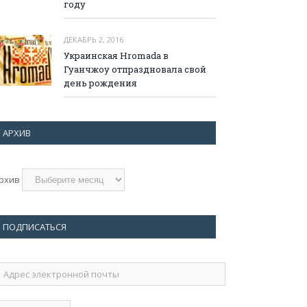
году
ДЕКАБРЬ 2, 2016
Украинская Hromada в
Гуанчжоу отпраздновала свой
день рождения
АРХИВ
рхив
ПОДПИСАТЬСЯ
дрес
лектронной
очты