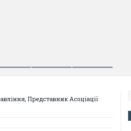
ставник Асоціації «Професійний Уряд»
авління, Представник Асоціації