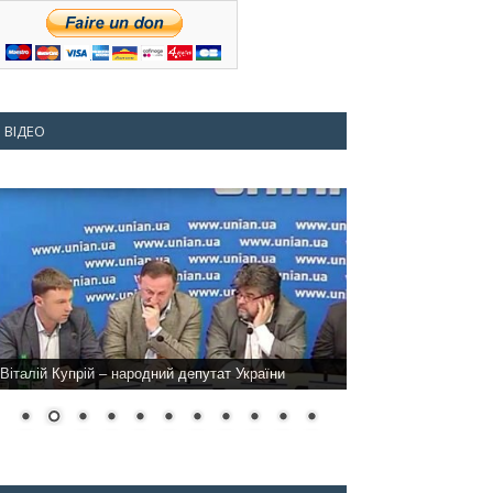
ВІДЕО
Віталій Купрій – народний депутат України