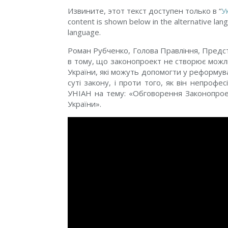
Извините, этот текст доступен только в “
У
content is shown below in the alternative lang
language.
Роман Рубченко, Голова Правління, Предст
в тому, що законопроект не створює можл
України, які можуть допомогти у реформуванн
суті закону, і проти того, як він непрофес
УНІАН на тему: «Обговорення Законопрое
України».