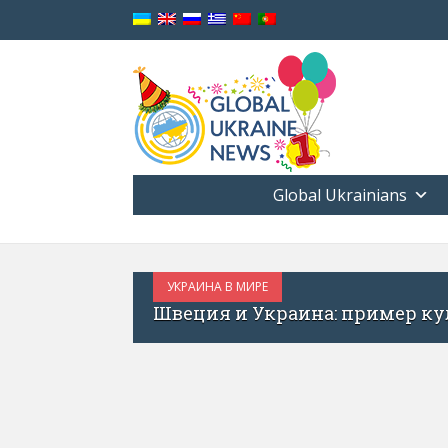
Global Ukrainians
УКРАИНА В МИРЕ
ОКТЯБРЬ 18, 2017
и
Украина не должна содейс
угнетении свободы выраж