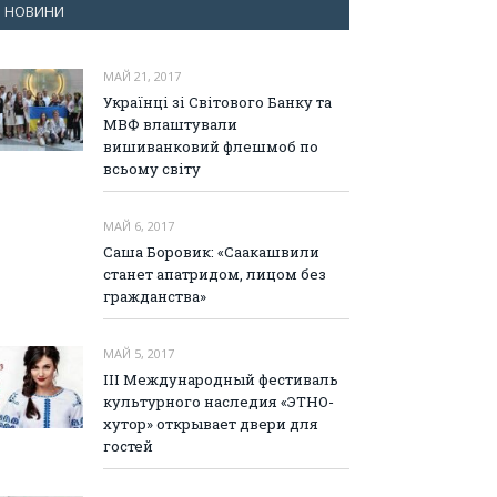
НОВИНИ
МАЙ 21, 2017
Українці зі Світового Банку та
МВФ влаштували
вишиванковий флешмоб по
всьому світу
МАЙ 6, 2017
Саша Боровик: «Саакашвили
станет апатридом, лицом без
гражданства»
МАЙ 5, 2017
III Международный фестиваль
культурного наследия «ЭТНО-
хутор» открывает двери для
гостей