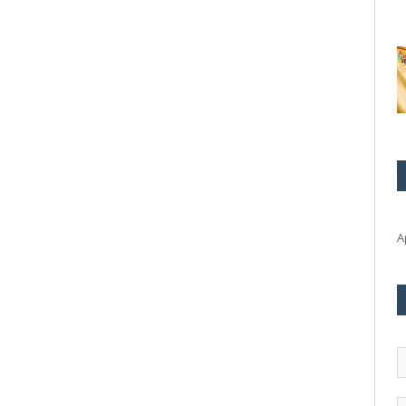
А
А
э
п