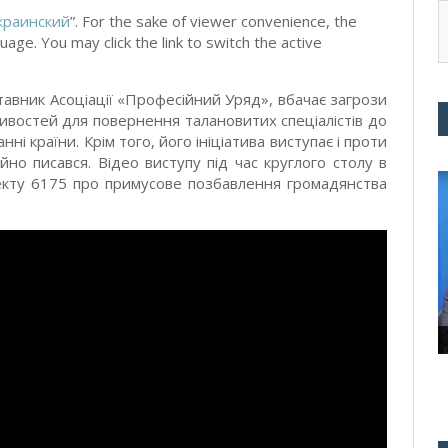
краинский
”. For the sake of viewer convenience, the
uage. You may click the link to switch the active
авник Асоціації «Професійний Уряд», вбачає загрози
ивостей для повернення талановитих спеціалістів до
і країни. Крім того, його ініціатива виступає і проти
ійно писався. Відео виступу під час круглого столу в
кту 6175 про примусове позбавлення громадянства