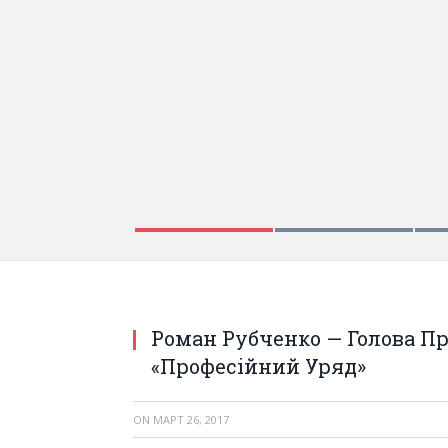
Роман Рубченко – Голова Правління, Пред
Роман Рубченко — Голова Пр
«Професійний Уряд»
ON
МАРТ 26, 2017