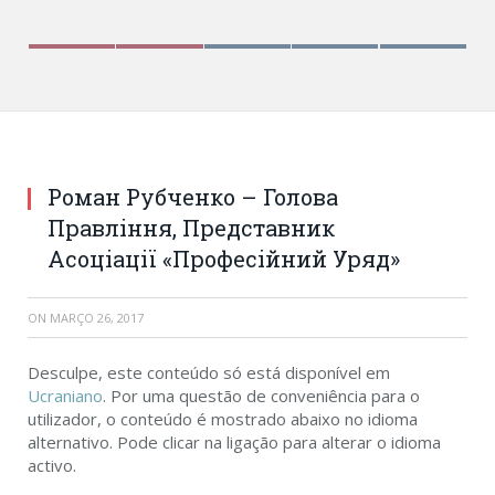
Роман Рубченко – Голова Правління, Представник
Асоціації «Професійний Уряд»
Роман Рубченко – Голова
Правління, Представник
Асоціації «Професійний Уряд»
ON
MARÇO 26, 2017
Desculpe, este conteúdo só está disponível em
Ucraniano
. Por uma questão de conveniência para o
utilizador, o conteúdo é mostrado abaixo no idioma
alternativo. Pode clicar na ligação para alterar o idioma
activo.