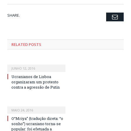
SHARE.
Emai
Twitter
Facebook
Google+
Pinterest
LinkedIn
Tumblr
RELATED POSTS
JUNHO 12, 2016
Ucranianos de Lisboa
organizaram um protesto
contra a agressão de Putin
MAIO 24, 2016
O“Mriya” (tradução direta: “o
sonho”) ucraniano torna-se
popular: foi efetuada a