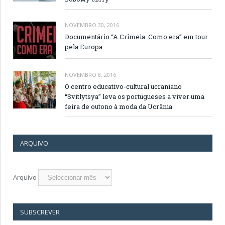
NOVEMBRO 30, 2016
Documentário “A Crimeia. Como era” em tour
pela Europa
NOVEMBRO 8, 2016
O centro educativo-cultural ucraniano
“Svitlytsya” leva os portugueses a viver uma
feira de outono à moda da Ucrânia
ARQUIVO
Arquivo
SUBSCREVER