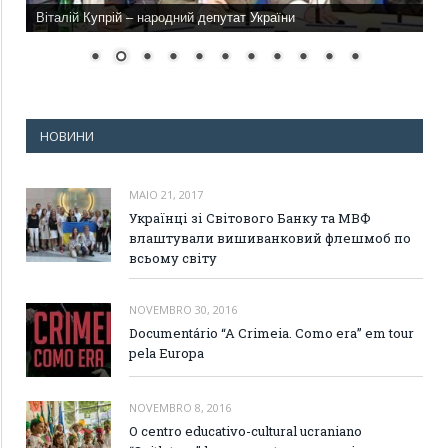
Віталій Купрій – народний депутат України
НОВИНИ
MAIO 21, 2017
Українці зі Світового Банку та МВФ
влаштували вишиванковий флешмоб по
всьому світу
NOVEMBRO 30, 2016
Documentário “A Crimeia. Como era” em tour
pela Europa
NOVEMBRO 8, 2016
O centro educativo-cultural ucraniano