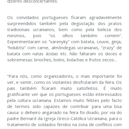
dizeres desconcertantes.
Os convidados portugueses ficaram agradavelmente
surpreendidos também pela degustação dos pratos
tradicionais ucranianos, bem como pela beleza dos
mesmos, pois “os olhos também comem”.
Experimentaram os “varenyky” com batata, couve, ginja,
“holubtsi” com carne, almôndegas ucranianas, “zrazy” de
batata com natas ácidas etc. Não faltaram os doces e
sobremesas: brioches, bolos, bolachas e frutos secos…
“Para nós, como organizadores, o mais importante foi
ver, e sentir, como os visitantes desfrutaram da feira. Os
pais também ficaram muito satisfeitos. É muito
gratificante ver que os portugueses estão interessados
pela cultura ucraniana. Estamos muito felizes pelo facto
de termos sido capazes de contribuir para uma boa
causa: o dinheiro angariado na feira foi doado, por via do
padre Bernard da Igreja Greco-Católica Ucraniana, para o
tratamento de soldados feridos na zona de conflitos com