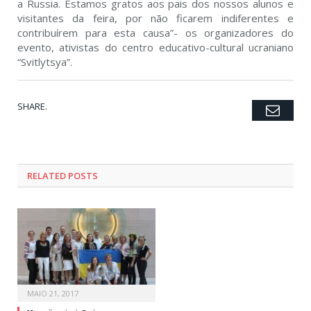
a Russia. Estamos gratos aos pais dos nossos alunos e
visitantes da feira, por não ficarem indiferentes e
contribuírem para esta causa”- os organizadores do
evento, ativistas do centro educativo-cultural ucraniano
“Svitlytsya”.
SHARE.
Emai
Twitter
Facebook
Google+
Pinterest
LinkedIn
Tumblr
RELATED POSTS
MAIO 21, 2017