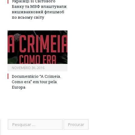
Українці зі Світового
Банку та МВФ влаштували
вишиванковий флешмоб
по всьому світу
NOVEMBRO 30, 2016
Documentário “A Crimeia.
Como era” em tour pela
Europa