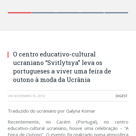
Український культурно-освітній центр «Світлиця»
навчив португальців ярмаркувати по-українськи
O centro educativo-cultural
ucraniano “Svitlytsya” leva os
portugueses a viver uma feira de
outono à moda da Ucrânia
ON
NOVEMBRO 8, 2016
DIGEST
,
Traduzido do ucraniano por Galyna Komar
Recentemente, no Cacém (Portugal), no centro
educativo-cultural ucraniano, houve uma celebração – “A
Feira de Outono”. O evento foi realizado numa atmosfera