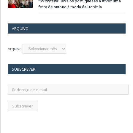
“Svitlytsya” leva os portugueses a viver uma
feira de outono à moda da Ucrânia
ARQUIVO
Arquivo
SUBSCREVER
Endereço
de
e-
mail