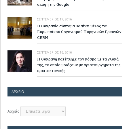
σκάφη της Google
ΣΕΠΤΈΜΒΡΙΟΣ 17, 2016
Η Ουκρανία σύντομα θα γίνει μέλος του
Ευρωπαϊκού Οργανισμού Πυρηνικών Ερευνών
CERN
ΣΕΠΤΈΜΒΡΙΟΣ 16, 2016
H Ουκρανή κατέπληξε τον κόσμο με τα γλυκά
της, τα οποία μοιάζουν με αριστουργήματα της
αρχιτεκτονικής
ΑΡΧΕΊΟ
Αρχείο