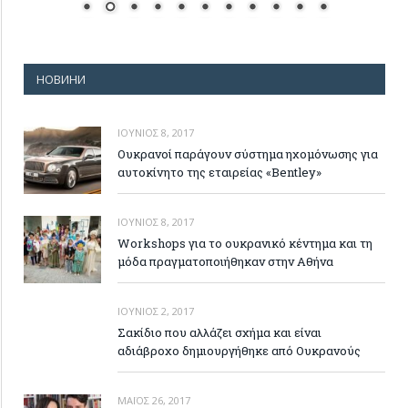
НОВИНИ
ΙΟΎΝΙΟΣ 8, 2017
Ουκρανοί παράγουν σύστημα ηχομόνωσης για
αυτοκίνητο της εταιρείας «Bentley»
ΙΟΎΝΙΟΣ 8, 2017
Workshops για το ουκρανικό κέντημα και τη
μόδα πραγματοποιήθηκαν στην Αθήνα
ΙΟΎΝΙΟΣ 2, 2017
Σακίδιο που αλλάζει σχήμα και είναι
αδιάβροχο δημιουργήθηκε από Ουκρανούς
ΜΆΙΟΣ 26, 2017