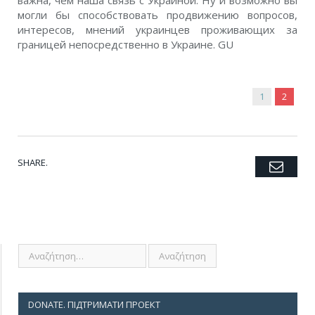
важна, чем наша связь с Украиной. Ну и возможно вы
могли бы способствовать продвижению вопросов,
интересов, мнений украинцев проживающих за
границей непосредственно в Украине. GU
1
2
SHARE.
Emai
Twitter
Facebook
Google+
Pinterest
LinkedIn
Tumblr
DONATE. ПІДТРИМАТИ ПРОЕКТ