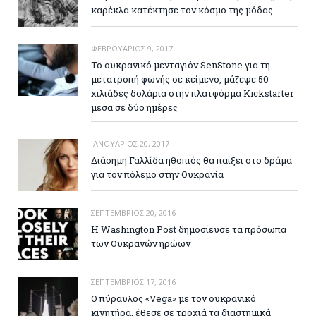
καρέκλα κατέκτησε τον κόσμο της μόδας
ΦΕΒΡΟΥΆΡΙΟΣ 9, 2017
Το ουκρανικό μενταγιόν SenStone για τη
μετατροπή φωνής σε κείμενο, μάζεψε 50
χιλιάδες δολάρια στην πλατφόρμα Kickstarter
μέσα σε δύο ημέρες
ΙΑΝΟΥΆΡΙΟΣ 20, 2017
Διάσημη Γαλλίδα ηθοπιός θα παίξει στο δράμα
για τον πόλεμο στην Ουκρανία
ΣΕΠΤΈΜΒΡΙΟΣ 20, 2016
Η Washington Post δημοσίευσε τα πρόσωπα
των Ουκρανών ηρώων
ΣΕΠΤΈΜΒΡΙΟΣ 17, 2016
Ο πύραυλος «Vega» με τον ουκρανικό
κινητήρα, έθεσε σε τροχιά τα διαστημικά