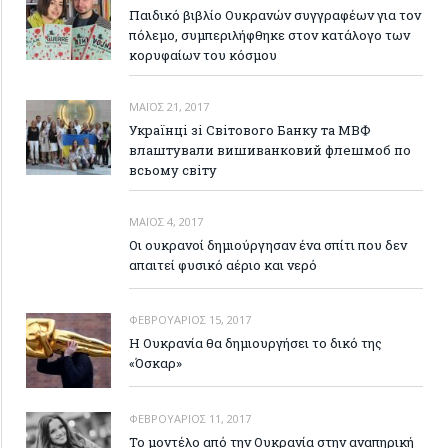
Παιδικό βιβλίο Ουκρανών συγγραφέων για τον
πόλεμο, συμπεριλήφθηκε στον κατάλογο των
κορυφαίων του κόσμου
ΜΆΙΟΣ 21, 2017
Українці зі Світового Банку та МВФ
влаштували вишиванковий флешмоб по
всьому світу
ΜΆΙΟΣ 4, 2017
Οι ουκρανοί δημιούργησαν ένα σπίτι που δεν
απαιτεί φυσικό αέριο και νερό
ΦΕΒΡΟΥΆΡΙΟΣ 15, 2017
Η Ουκρανία θα δημιουργήσει το δικό της
«Όσκαρ»
ΦΕΒΡΟΥΆΡΙΟΣ 11, 2017
Το μοντέλο από την Ουκρανία στην αναπηρική