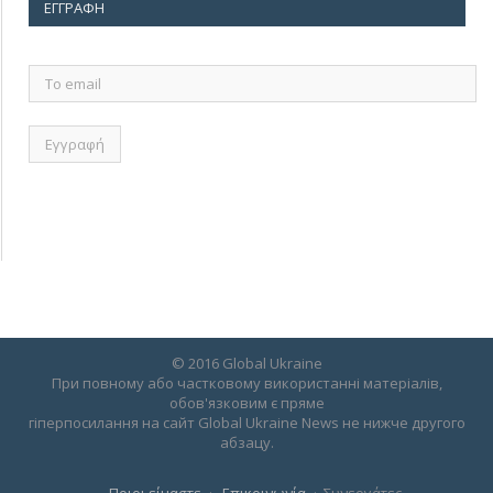
ΕΓΓΡΑΦΉ
Το
email
© 2016 Global Ukraine
При повному або частковому використанні матеріалів,
обов'язковим є пряме
гіперпосилання на сайт Global Ukraine News не нижче другого
абзацу.