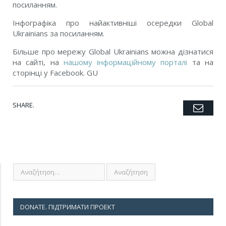
посиланням
.
Інфографіка про найактивніші осередки Global
Ukrainians
за посиланням
.
Більше про мережу Global Ukrainians можна дізнатися
на сайті
, на
нашому інформаційному порталі
та на
сторінці у Facebook
. GU
SHARE.
Emai
Twitter
Facebook
Google+
Pinterest
LinkedIn
Tumblr
DONATE. ПІДТРИМАТИ ПРОЕКТ