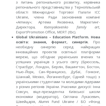
з питань регіонального розвитку, керівника
регіонального представництва у Тернопільській
області Міжнародної Торгової Палати ICC
Ukraine, члена Ради засновників компанії
«Amway»; Артема Яковенка, Маркетинг-
Директора
, Kseniyakovenko family art
,
ExportPromotion Office, MERT (tbc).
Global Ukrainians – Education Platform. Нова
освіта: знання, формат, синергія.
Про
необхідну синергію серед найкращих
інноваційних проектів освітньої платформи
мережі, що об’єднає українських вчених та
успішних українців з усього світу (Брюссель,
Страсбург, Лондон, Берлін, Вашингтон, Бостон,
Нью-Йорк, Сан-Франциско, Дубаї, Гонконг,
Шанхай, Мехіко, Йоганнесбург, Сідней тощо) з
українськими студентами та молодими лідерами
з різних регіонів України. Учасники дискусії: Інна
Совсун, віце-президентка Київської школи
економіки (модератор), Світлана Лукасевич,
Швейцарія, Alumni Fund Ukraine / БО «Фонд