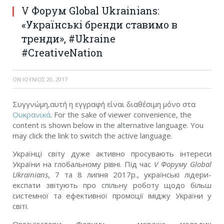
V Форум Global Ukrainians:
«Українські бренди ставимо в
тренди», #Ukraine
#CreativeNation
ON
ΙΟΎΝΙΟΣ 20, 2017
Συγγνώμη,αυτή η εγγραφή είναι διαθέσιμη μόνο στα
Ουκρανικά
. For the sake of viewer convenience, the
content is shown below in the alternative language. You
may click the link to switch the active language.
Українці світу дуже активно просувають інтереси
України на глобальному рівні. Під час
V Форуму Global
Ukrainians
, 7 та 8 липня 2017р., українські лідери-
експати звітують про спільну роботу щодо більш
системної та ефективної промоції іміджу України у
світі.