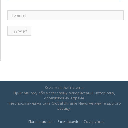
Το
email
© 2016 Global Ukraine
При повному або частковому використанні матеріалів,
обов'язковим є пряме
гіперпосилання на сайт Global Ukraine News не нижче другого
абзацу.
Ποιοι είμαστε
Επικοινωνία
Συνεργάτες