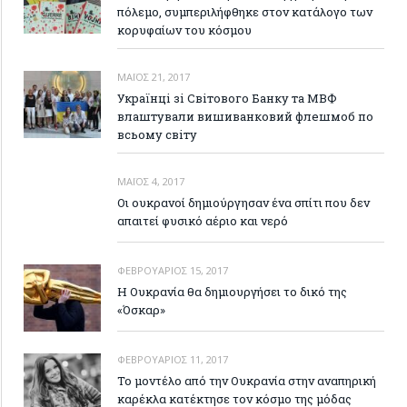
πόλεμο, συμπεριλήφθηκε στον κατάλογο των
κορυφαίων του κόσμου
ΜΆΙΟΣ 21, 2017
Українці зі Світового Банку та МВФ
влаштували вишиванковий флешмоб по
всьому світу
ΜΆΙΟΣ 4, 2017
Οι ουκρανοί δημιούργησαν ένα σπίτι που δεν
απαιτεί φυσικό αέριο και νερό
ΦΕΒΡΟΥΆΡΙΟΣ 15, 2017
Η Ουκρανία θα δημιουργήσει το δικό της
«Όσκαρ»
ΦΕΒΡΟΥΆΡΙΟΣ 11, 2017
Το μοντέλο από την Ουκρανία στην αναπηρική
καρέκλα κατέκτησε τον κόσμο της μόδας