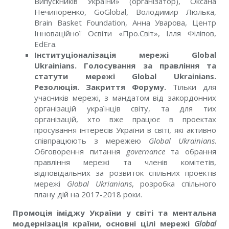
Випускників України» (oрганізатор), Оксана
Нечипоренко, GoGlobal, Володимир Люлька,
Brain Basket Foundation, Анна Уварова, Центр
Інноваційної Освіти «Про.Світ», Ілля Філіпов,
EdEra.
Інституціоналізація мережі Global
Ukrainians. Голосування за правління та
статути мережі Global Ukrainians.
Резолюція. Закриття Форуму.
Тільки для
учасників мережі, з мандатом від закордонних
організацій українців світу, та для тих
організацій, хто вже працює в проектах
просування інтересів України в світі, які активно
співпрацюють з мережею
Global Ukrainians
.
Обговорення питання
governance
та обрання
правління мережі
та членів комітетів,
відповідальних за
розвиток спільних
проектів
мережі
Global Ukrianians
,
розробка спільного
плану дій на 2017-2018 роки.
Промоція іміджу України у світі та ментальна
модернізація країни, основні цілі мережі
Global