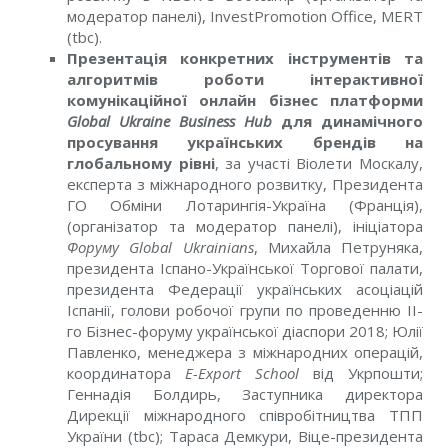
модератор панелі), InvestPromotion Office, MERT
(tbc).
Презентація конкретних інструментів та
алгоритмів роботи інтерактивної
комунікаційної онлайн бізнес платформи
Global Ukraine Business Hub
для динамічного
просування українських брендів на
глобальному рівні
, за участі Віолети Москалу,
експерта з міжнародного розвитку, Президента
ГО Обміни Лотарингія-Україна (Франція),
(організатор тa модератор панелі), ініціатора
Форуму Global Ukrainians
, Михайла Петруняка,
президента Іспано-Української Торгової палати,
президента Федерації українських асоціацій
Іспанії, голови робочої групи по проведенню ІІ-
го Бізнес-форуму української діаспори 2018; Юлії
Павленко, менеджера з міжнародних операцій,
координатора
E-Export School
від Укрпошти;
Геннадія Болдирь, Заступника директора
Дирекції міжнародного співробітництва ТПП
України (tbc); Тараса Демкури, Віце-президента