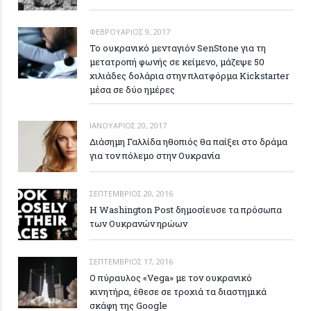
ΦΕΒΡΟΥΆΡΙΟΣ 9, 2017
Το ουκρανικό μενταγιόν SenStone για τη
μετατροπή φωνής σε κείμενο, μάζεψε 50
χιλιάδες δολάρια στην πλατφόρμα Kickstarter
μέσα σε δύο ημέρες
ΙΑΝΟΥΆΡΙΟΣ 20, 2017
Διάσημη Γαλλίδα ηθοπιός θα παίξει στο δράμα
για τον πόλεμο στην Ουκρανία
ΣΕΠΤΈΜΒΡΙΟΣ 20, 2016
Η Washington Post δημοσίευσε τα πρόσωπα
των Ουκρανών ηρώων
ΣΕΠΤΈΜΒΡΙΟΣ 17, 2016
Ο πύραυλος «Vega» με τον ουκρανικό
κινητήρα, έθεσε σε τροχιά τα διαστημικά
σκάφη της Google