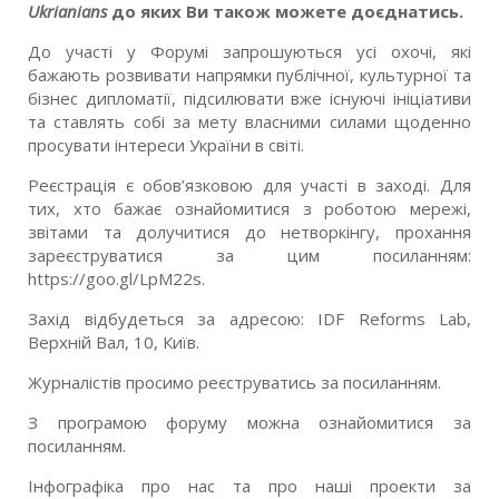
Ukrianians
до яких Ви також можете доєднатись.
До участі у Форумі запрошуються усі охочі, які
бажають розвивати напрямки публічної, культурної та
бізнес дипломатії, підсилювати вже існуючі ініціативи
та ставлять собі за мету власними силами щоденно
просувати інтереси України в світі.
Реєстрація є обов’язковою для участі в заході. Для
тих, хто бажає ознайомитися з роботою мережі,
звітами та долучитися до нетворкінгу, прохання
зареєструватися за цим посиланням:
https://goo.gl/LpM22s
.
Захід відбудеться за адресою: IDF Reforms Lab,
Верхній Вал, 10, Київ.
Журналістів просимо реєструватись
за посиланням
.
З програмою форуму можна ознайомитися
за
посиланням
.
Інфографіка про нас та про наші проекти
за