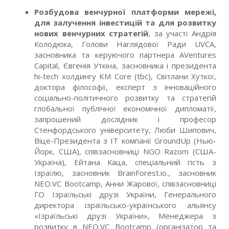
Розбудовa венчурної платформи мережі,
для залучення інвестицій та для розвитку
нових венчурних стратегій
, за участі Андрія
Колодюка, Голови Наглядової Ради UVCA,
засновника та керуючого партнера AVentures
Capital, Євгенія Уткіна, засновника і президента
hi-tech холдингу KM Core (tbc), Світлани Хуткої,
докторa філософії, експерт з інноваційного
соціально-політичного розвитку та стратегій
глобальної публічної економічної дипломатії,
запрошений дослідник і професор
Стенфордського університету,
Люби Шипович,
Віце-Президента з ІТ компанії GroundUp (Нью-
Йорк, США), співзасновниці NGO Razom (США-
Україна), Ейтанa Кацa, спеціальний гість з
Ізраїлю, засновник BrainForest.io., засновник
NEO.VC Bootcamp, Анни Жарової, співзасновниці
ГО Ізраїльські друзі України, Генерального
директора ізраїльсько-українського альянсу
«Ізраїльські друзі України», Менеджера з
розвитку в NEO.VC Bootcamp (організатор та