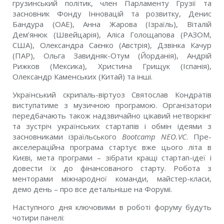
грузинський політик, член Парламенту Грузії та
засновник Фонду Інновацій та розвитку,
Денис
Бандура (ОАЕ), Анна Жарова (Ізраїль), Віталій
Дем’янюк (Швейцарія), Аліса Голощапова (РАЗОМ,
США), Олександра Саєнко (Австрія), Дзвінка Качур
(ПАР), Ольга Завидняк-Отум (Йорданія), Андрій
Рижков (Мексика), Христина Грищук (Іспанія),
Oлександр Каменських (Китай) та інші.
Український скрипаль-віртуоз Святослав Кондратів
виступатиме з музичною програмою. Організатори
передбачають також надзвичайно цікавий нетворкінг
та зустріч українських стартапів і обмін ідеями з
засновниками ізраїльського
Bootcamp NEO.VC
. Пре-
акселераційна програма стартує вже цього літа в
Києві, мета програми – зібрати кращі стартап-ідеї і
довести їх до фінансованого старту. Робота з
менторами міжнародної команди, майстер-класи,
демо день – про все детальніше на Форумі.
Наступного дня ключовими в роботі форуму будуть
чотири панелі: