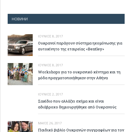
НОВИНИ
ΙΟΎΝΙΟΣ 8, 2017
Ουκρανοί παράγουν σύστημα ηχομόνωσης για
αυτοκίνητο της εταιρείας «Bentley»
ΙΟΎΝΙΟΣ 8, 2017
Workshops για το ουκρανικό κέντημα και τη
μόδα πραγματοποιήθηκαν στην Αθήνα
ΙΟΎΝΙΟΣ 2, 2017
Σακίδιο που αλλάζει σχήμα και είναι
αδιάβροχο δημιουργήθηκε από Ουκρανούς
ΜΆΙΟΣ 26, 2017
Παιδικό βιβλίο Ουκρανών συγγραφέων για τον