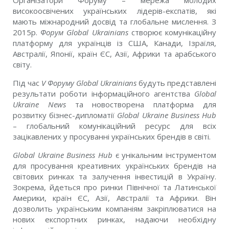
Організатори Форуму – мережа молодих
високоосвічених українських лідерів-експатів, які
мають міжнародний досвід та глобальне мислення. З
2015р.
Форум Global Ukrainians
створює комунікаційну
платформу для українців із США, Канади, Ізраїля,
Австралії, Японії, країн ЄС, Азії, Африки та арабського
світу.
Під час
V Форуму Global Ukrainians
будуть представлені
результати роботи інформаційного агентства
Global
Ukraine News
та новостворена платформа для
розвитку бізнес-дипломатії
Global Ukraine Business Hub
– глобальний комунікаційний ресурс для всіх
зацікавлених у просуванні українських брендів в світі.
Global Ukraine Business Hub
є унікальним інструментом
для просування креативних українських брендів на
світових ринках та залучення інвестицій в Україну.
Зокрема, йдеться про ринки Північної та Латинської
Америки, країн ЄС, Азії, Австралії та Африки. Він
дозволить українським компаніям закріплюватися на
нових експортних ринках, надаючи необхідну