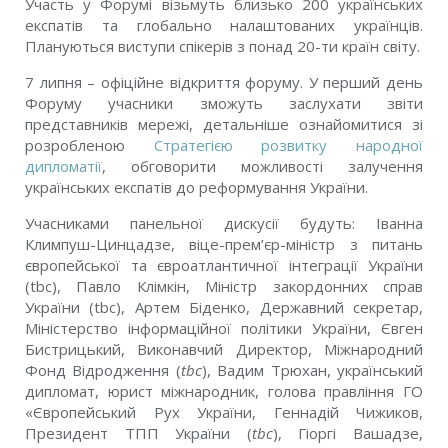
Участь у Форумі візьмуть близько 200 українських
експатів та глобально налаштованих українців.
Плануються виступи спікерів з понад 20-ти країн світу.
7 липня – офіційне відкриття форуму. У перший день
Форуму учасники зможуть заслухати звіти
представників мережі, детальніше ознайомитися зі
розробленою
Стратегією розвитку народної
дипломатії
, обговорити можливості залучення
українських експатів до реформування України.
Учасниками панельної дискусії будуть: Іванна
Климпуш-Цинцадзе, віце-прем’єр-міністр з питань
європейської та євроатлантичної інтеграції України
(tbc), Павло Клімкін, Міністр закордонних справ
України (tbc), Артем Біденко, Державний секретар,
Міністерство інформаційної політики України, Євген
Бистрицький, Виконавчий Директор, Міжнародний
Фонд Відродження (
tbc
), Вадим Трюхан, український
дипломат, юрист міжнародник, голова правління ГО
«Європейський Рух України, Геннадій Чижиков,
Президент ТПП України (
tbc
), Гіоргі Вашадзе,