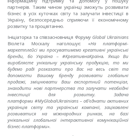
інформаційну підтримку та допомогу у пошуку
партнерів. Таким чином українці зможуть розвивати
бізнес в усіх куточках світу та залучати інвестиції в
Україну, безпосередньо сприяючи її економічному
розвитку та процвітанню.
Iніціаторка та співзасновниця
Форуму
Global Ukrainians
Віолета Москалу наголошує: «
На платформі-
маркетплейсі ми просуватимемо креативні українські
бренди, бо Україна – #КреативнаКраїн
а
. Якщо Ви
виробляєте унікальну українську продукцію, то ми
будемо раді розказати про Вас на весь світ та
допомогти Вашому бренду розвивати глобальні
продажі, зміцнювати Ваш експортний потенціал,
знаходити нові партнерства та залучати необхідні
інвестиції для розвитку. Задача
платформи
#MyGlobalUkrainians
– об’єднати активних
українців світу та українські компанії, зацікавлені
розвиватися на міжнародних ринках, на базі
унікальної глобальної інтерактивної комунікаційної
бізнес-платформи»
.