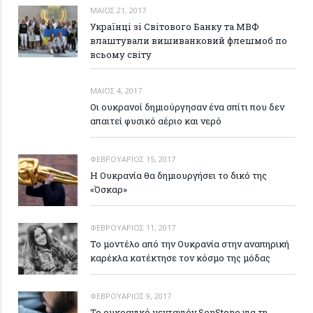
ΜΆΙΟΣ 21, 2017
Українці зі Світового Банку та МВФ
влаштували вишиванковий флешмоб по
всьому світу
ΜΆΙΟΣ 4, 2017
Οι ουκρανοί δημιούργησαν ένα σπίτι που δεν
απαιτεί φυσικό αέριο και νερό
ΦΕΒΡΟΥΆΡΙΟΣ 15, 2017
Η Ουκρανία θα δημιουργήσει το δικό της
«Όσκαρ»
ΦΕΒΡΟΥΆΡΙΟΣ 11, 2017
Το μοντέλο από την Ουκρανία στην αναπηρική
καρέκλα κατέκτησε τον κόσμο της μόδας
ΦΕΒΡΟΥΆΡΙΟΣ 9, 2017
Το ουκρανικό μενταγιόν SenStone για τη