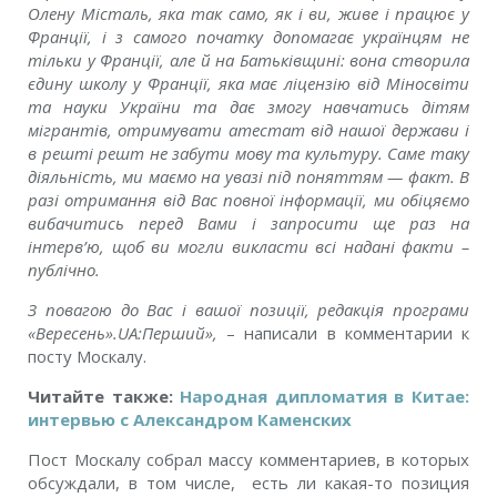
Олену Місталь, яка так само, як і ви, живе і працює у
Франції, і з самого початку допомагає українцям не
тільки у Франції, але й на Батьківщині: вона створила
єдину школу у Франції, яка має ліцензію від Міносвіти
та науки України та дає змогу навчатись дітям
мігрантів, отримувати атестат від нашої держави і
в решті решт не забути мову та культуру. Саме таку
діяльність, ми маємо на увазі під поняттям — факт. В
разі отримання від Вас повної інформації, ми обіцяємо
вибачитись перед Вами і запросити ще раз на
інтерв’ю, щоб ви могли викласти всі надані факти –
публічно.
З повагою до Вас і вашої позиції, редакція програми
«Вересень».UA:Перший»,
– написали в комментарии к
посту Москалу.
Читайте также:
Народная дипломатия в Китае:
интервью с Александром Каменских
Пост Москалу собрал массу комментариев, в которых
обсуждали, в том числе, есть ли какая-то позиция