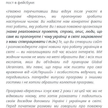
пост в фейсбуке:
«Уважно перечитавши Ваш відгук після участі в
програмі «Вересень», ми пропонуємо зробити
наступним чином: Ви надасте нам конкретні факти
тієї роботи, яку робите Ви і ваша поважна організація
(
назва реалізованих проектів, строки, опис, люди, що
саме ви пропонуєте і чому українці в світі зацікавленні
з вами співпрацювати і т.ін.)
Те, що Ви створили сайт
і розповсюджуєте гарні новини про роботу українців в
світі — ви наголошували під час всього інтерв’ю. МИ
жодним чином не мали на меті образити Вас і всіх тих
експатів, яких Ви об’єднали під прапором Global
Ukrainians. Ми певні, що перш ніж писати про свої
враження від «UA:Перший» і особистість ведучого, ви
передивились попередні випуски програми з іншими
гостями і не хотіли образити колектив програми.
Програма «Вересень» існує вже 2 роки і за цей час ми не
відмовили нікому, хто хотів розказати і поділитись
своїм досвідом допомоги Україні і українцям в світі.
Перед початком розмови ми говорили про поважну