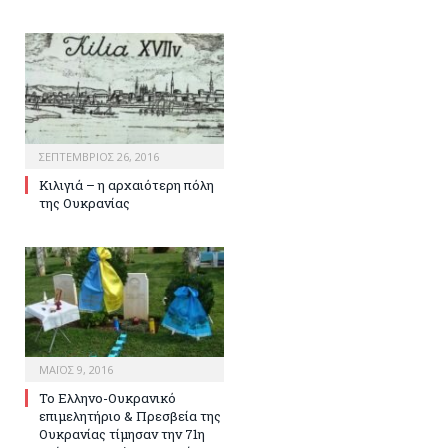
ΣΕΠΤΈΜΒΡΙΟΣ 26, 2016
Κιλιγιά – η αρχαιότερη πόλη
της Ουκρανίας
ΜΆΙΟΣ 9, 2016
Το Ελληνο-Ουκρανικό
επιμελητήριο & Πρεσβεία της
Ουκρανίας τίμησαν την 71η