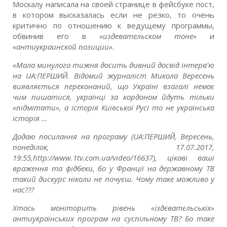
Москалу написала на своей странице в фейсбуке пост,
в котором высказалась если не резко, то очень
критично по отношению к ведущему программы,
обвинив его в
«издевательском тоне»
и
«антиукраинской позиции».
«Мала минулого тижня досить дивний досвід інтерв’ю
на UA:ПЕРШИЙ. Відомий журналіст Микола Вересень
виявляється переконаний, що Україні взагалі немає
чим пишатися, українці за кордоном йдуть тільки
«підмітати», а історія Київської Русі то не українська
історія …
Додаю посилання на програму (UA:ПЕРШИЙ, Вересень,
понеділок, 17.07.2017,
19:55,http://www.1tv.com.ua/video/16637), цікаві ваші
враження та фідбеки, бо у Франції на державному ТВ
такий дискурс ніколи не почуєш. Чому таке можливо у
нас???
Хтось моніторить рівень «іздєватєльськіх»
антиукраїнських програм на суспільному ТВ? Бо таке