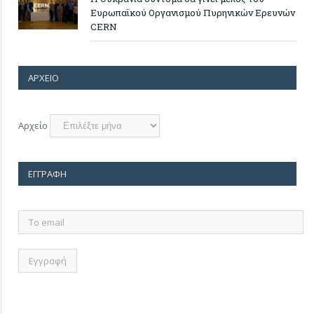
Ευρωπαϊκού Οργανισμού Πυρηνικών Ερευνών
CERN
ΑΡΧΕΊΟ
Αρχείο
ΕΓΓΡΑΦΉ
Το
email