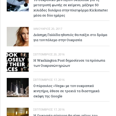
μετατροπή φωνής σε κείμενο, μάζεψε 50
χιλιάδες δολάρια στην πλατφόρμα Kickstarter
μέσα σε δύο ημέρες
ΙΑΝΟΥΆΡΙΟΣ 20, 2017
Διάσημη Γαλλίδα ηθοπιός θα παίξει στο δράμα
για τον πόλεμο στην Ουκρανία
ΣΕΠΤΈΜΒΡΙΟΣ 20, 2016
Η Washington Post δημοσίευσε τα πρόσωπα
των Ουκρανών ηρώων
ΣΕΠΤΈΜΒΡΙΟΣ 17, 2016
Ο πύραυλος «Vega» με τον ουκρανικό
κινητήρα, έθεσε σε τροχιά τα διαστημικά
σκάφη της Google
ΣΕΠΤΈΜΒΡΙΟΣ 17, 2016
Η Ουκρανία σύντομα θα γίνει μέλος του