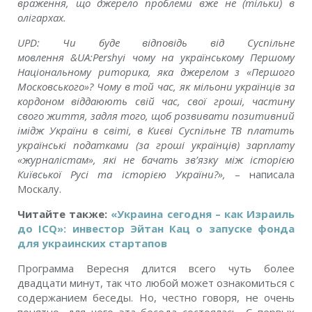
враження, що джерело проблеми вже не (тільки) в
олігархах.
UPD: Чи буде відповідь від Суспільне
мовлення &UA:Pershyi чому на українському Першому
Національному риторика, яка джерелом з «Першого
Московського»? Чому в той час, як мільони українців за
кордоном віддаюють свій час, свої гроші, частину
свого життя, задля того, щоб розвивати позитивний
імідж України в світі, в Києві Суспільне ТВ платить
українські податками (за гроші українців) зарплату
«журналістам», які не бачать зв’язку між історією
Київської Русі та історією України?»,
– написала
Москалу.
Читайте также:
«Украина сегодня – как Израиль
до ICQ»: инвестор Эйтан Кац о запуске фонда
для украинских стартапов
Программа Вересня длится всего чуть более
двадцати минут, так что любой может ознакомиться с
содержанием беседы. Но, честно говоря, не очень