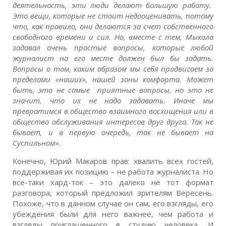
деятельность, эти люди делают большую работу.
Это вещи, которые не стоит недооценивать, потому
что, как правило, они делаются за счет собственного
свободного времени и сил. Но, вместе с тем, Мыкола
задавал очень простые вопросы, которые любой
журналист на его месте должен был бы задать.
Вопросы о том, каким образом мы себя продвигаем за
пределами «наших», нашей зоны комфорта. Может
быть, это не самые приятные вопросы, но это не
значит, что их не надо задавать. Иначе мы
превратимся в общество взаимного восхищения или в
общество обслуживания интересов друг друга. Так не
бывает, и в первую очередь, так не бывает на
Суспильном
».
Конечно, Юрий Макаров прав: хвалить всех гостей,
поддерживая их позицию – не работа журналиста. Но
все-таки хард-ток – это далеко не тот формат
разговора, который предложил зрителям Вересень.
Похоже, что в данном случае он сам, его взгляды, его
убеждения были для него важнее, чем работа и
взгляды приглашенного в студию человека. И