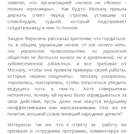
заявлял, что организацией
«ничего не сделано –
только переговоры».
Как будто Москалу пришла
держать ответ перед строгим, уставшим от
словоблудия, судьей, который подозревает
создательницу в чем-то плохом.
Заодно Вересень рассказал зрителям, что гордиться-
то, в общем, украинцам нечем. «
У нас ничего нет»,
«ни украинское правительство, ни украинское
общество не достигло ничего ни в креативной, ни в
художественной (области)»
, и все требовал от
Москалу, чтобы она привела примеры своей работы,
которые
«можно пощупать»
. Москалу ускорялась,
торопилась, повторялась, чтобы попытаться убедить
ведущего хоть в чем-то… Хотя совершенно
непонятно, почему ей нужно было оправдываться за
свои действия, пусть даже они кажутся ведущему
неэффективными или малозначимыми. Она же не
политик, восьмой созыв пилящий народные деньги?
Интересно так же, что к ответу за работу ее
призвали и сотрудники программы, комментируя ее