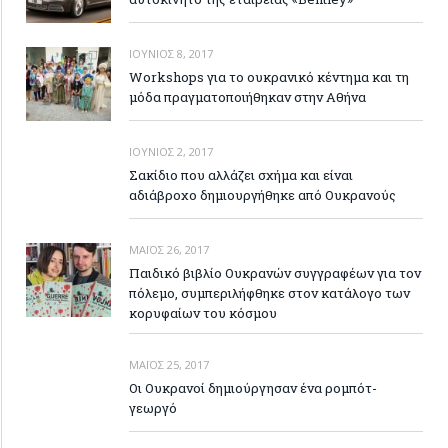
ΙΟΎΝΙΟΣ 8, 2017
Workshops για το ουκρανικό κέντημα και τη
μόδα πραγματοποιήθηκαν στην Αθήνα
ΙΟΎΝΙΟΣ 2, 2017
Σακίδιο που αλλάζει σχήμα και είναι
αδιάβροχο δημιουργήθηκε από Ουκρανούς
ΜΆΙΟΣ 26, 2017
Παιδικό βιβλίο Ουκρανών συγγραφέων για τον
πόλεμο, συμπεριλήφθηκε στον κατάλογο των
κορυφαίων του κόσμου
ΜΆΙΟΣ 25, 2017
Οι Ουκρανοί δημιούργησαν ένα ρομπότ-
γεωργό