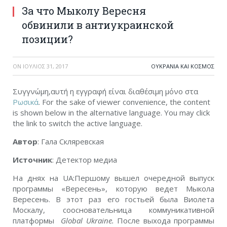
За что Мыколу Вересня
обвинили в антиукраинской
позиции?
ON
ΙΟΎΛΙΟΣ 31, 2017
ΟΥΚΡΑΝΊΑ ΚΑΙ ΚΌΣΜΟΣ
Συγγνώμη,αυτή η εγγραφή είναι διαθέσιμη μόνο στα
Ρωσικά
. For the sake of viewer convenience, the content
is shown below in the alternative language. You may click
the link to switch the active language.
Автор
: Гала Скляревская
Источник
: Детектор медиа
На днях на UA:Першому вышел очередной выпуск
программы «Вересень», которую ведет Мыкола
Вересень. В этот раз его гостьей была Виолета
Москалу, соосновательница коммуникативной
платформы
Global Ukraine.
После выхода программы