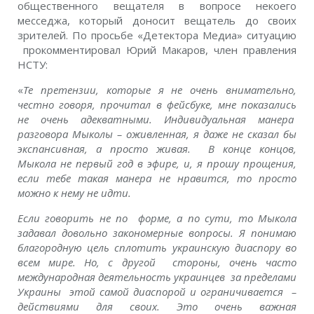
общественного вещателя в вопросе некоего
месседжа, который доносит вещатель до своих
зрителей. По просьбе «Детектора Медиа» ситуацию
прокомментировал Юрий Макаров, член правления
НСТУ:
«
Те претензии, которые я не очень внимательно,
честно говоря, прочитал в фейсбуке, мне показались
не очень адекватными. Индивидуальная манера
разговора Мыколы – оживленная, я даже не сказал бы
экспансивная, а просто живая. В конце концов,
Мыкола не первый год в эфире, и, я прошу прощения,
если тебе такая манера не нравится, то просто
можно к нему не идти.
Если говорить не по форме, а по сути, то Мыкола
задавал довольно закономерные вопросы. Я понимаю
благородную цель сплотить украинскую диаспору во
всем мире. Но, с другой стороны, очень часто
международная деятельность украинцев за пределами
Украины этой самой диаспорой и ограничивается –
действиями для своих. Это очень важная