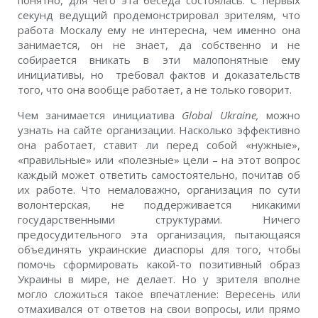
понятно, для чего эта беседа состоялась. С первых
секунд ведущий продемонстрировал зрителям, что
работа Москалу ему не интересна, чем именно она
занимается, он не знает, да собственно и не
собирается вникать в эти малопонятные ему
инициативы, но требовал фактов и доказательств
того, что она вообще работает, а не только говорит.
Чем занимается инициатива
Global Ukraine,
можно
узнать на сайте организации. Насколько эффективно
она работает, ставит ли перед собой «нужные»,
«правильные» или «полезные» цели – на этот вопрос
каждый может ответить самостоятельно, почитав об
их работе. Что немаловажно, организация по сути
волонтерская, не поддерживается никакими
государственными структурами. Ничего
предосудительного эта организация, пытающаяся
объединять украинские диаспоры для того, чтобы
помочь сформировать какой-то позитивный образ
Украины в мире, не делает. Но у зрителя вполне
могло сложиться такое впечатление: Вересень или
отмахивался от ответов на свои вопросы, или прямо