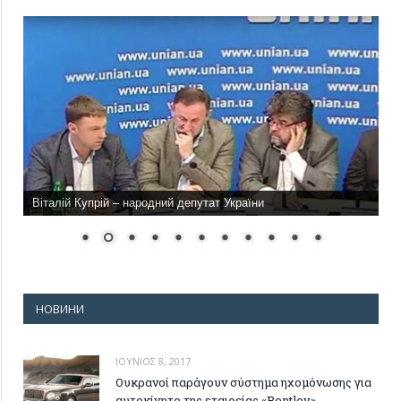
Віталій Купрій – народний депутат України
НОВИНИ
ΙΟΎΝΙΟΣ 8, 2017
Ουκρανοί παράγουν σύστημα ηχομόνωσης για
αυτοκίνητο της εταιρείας «Bentley»