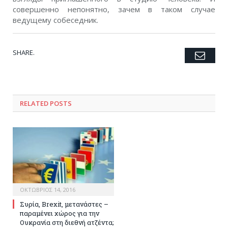
совершенно непонятно, зачем в таком случае
ведущему собеседник.
SHARE.
Emai
Twitter
Facebook
Google+
Pinterest
LinkedIn
Tumblr
RELATED POSTS
ΟΚΤΏΒΡΙΟΣ 14, 2016
Συρία, Brexit, μετανάστες –
παραμένει χώρος για την
Ουκρανία στη διεθνή ατζέντα;