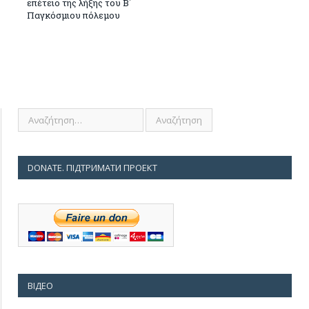
επέτειο της λήξης του Β΄
Παγκόσμιου πόλεμου
DONATE. ПІДТРИМАТИ ПРОЕКТ
ВІДЕО