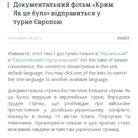
Документальний фільм «Крим.
Як це було» відправиться у
турне Європою
ON
НОЯБРЬ 30, 2016
DIGEST
,
Извините, этот текст доступен только в “
Украинский
”
и “
Европейский Португальский
”. For the sake of viewer
convenience, the content is shown below in this site
default language. You may click one of the links to switch
the site language to another available language.
Документальна стрічка Костянтина Кляцкіна
«Крим. Як
це було»
вирушає в європейське турне.
Впродовж
грудня стрічку, що
розповідає про військове
протистояння у російсько-українському конфлікті,
покажуть в понад 10 містах Іспанії, Португалії та
Німеччини. Організувати покази в цих країнах стало
можливим завдяки активістам українських громад.