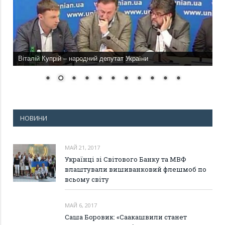
Віталій Купрій – народний депутат України
НОВИНИ
МАЙ 21, 2017
Українці зі Світового Банку та МВФ
влаштували вишиванковий флешмоб по
всьому світу
МАЙ 6, 2017
Саша Боровик: «Саакашвили станет