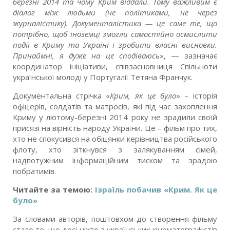
березні 2014 та чому Крим віддали. Тому важливим є
діалог між людьми (не політиками, не через
журналістику). Документалістика — це саме те, що
потрібно, щоб іноземці змогли самостійно осмислити
події в Криму та Україні і зробити власні висновки.
Принаймні, я дуже на це сподіваюсь
», — зазначає
координатор ініціативи, співзасновниця
Спільноти
української молоді у Португалії
Тетяна Франчук.
Документальна стрічка «
Крим, як це було
»
– історія
офіцерів, солдатів та матросів, які під час захоплення
Криму у лютому-березні 2014 року не зрадили своїй
присязі на вірність народу України. Це – фільм про тих,
хто не спокусився на обіцянки керівництва російського
флоту, хто зіткнувся з залякуванням сімей,
надпотужним інформаційним тиском та зрадою
побратимів.
Читайте за темою:
Ізраїль побачив «Крим. Як це
було»
За словами авторів, поштовхом до створення фільму
стало те, що досі ніхто з українських кінематографістів