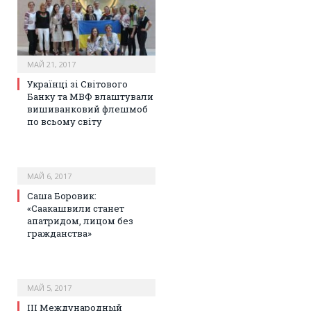
МАЙ 21, 2017
Українці зі Світового
Банку та МВФ влаштували
вишиванковий флешмоб
по всьому світу
МАЙ 6, 2017
Саша Боровик:
«Саакашвили станет
апатридом, лицом без
гражданства»
МАЙ 5, 2017
III Международный