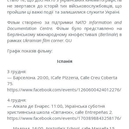
не звертався до історій тих військовослужбовців, що
пройшли ці важкі події та залишилися служити Україні.
Ф
і
льм створено за п
і
дтримки N
ATO Information and
Documentation Centre.
Ф
і
льм було представлено
на
Берл
і
нському м
і
жнародному к
і
нофестивал
і
(
Berlinale
) в
рамках
Ukrainian film corner
.
GU
Графік показів фільму:
Іспанія
3 грудня:
— Барселона. 20:00,
ICafe P
í
zzeria
,
Calle Creu Coberta
75.
https://www.facebook.com/events/1260600424012276/
4 грудня:
— Алкала де Енарес. 11:00,
Українська суботня
християнська школа «Світанок
», calle Entrepeñas 2.
https://www.facebook.com/events/1703898843258176/
—
Мадрид. 16:00, Aristotle’s School, calle Marsella 15.