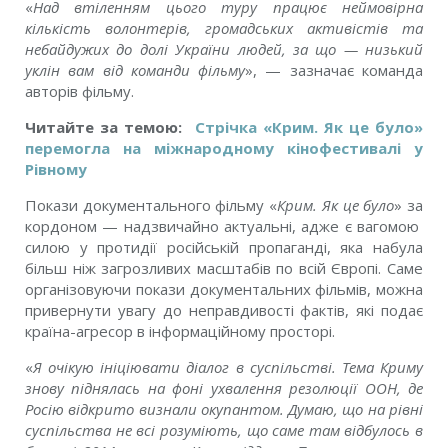
«
Над вт
і
ленням цього туру працю
є
неймов
і
рна
к
і
льк
і
сть волонтер
і
в, громадських актив
і
ст
і
в та
небайдужих до дол
і
Укра
ї
ни людей, за що — низький
укл
і
н вам в
і
д команди ф
і
льму
», — зазначає команда
авторів фільму.
Читайте за темою:
Стрічка «Крим. Як це було»
перемогла на міжнародному кінофестивалі у
Рівному
Покази документального фільму «
Крим. Як це було
» за
кордоном — надзвичайно актуальні, адже є вагомою
силою у протидії російській пропаганді, яка набула
більш ніж загрозливих масштабів по всій Європі. Саме
організовуючи покази документальних фільмів, можна
привернути увагу до неправдивості фактів, які подає
країна-агресор в інформаційному просторі.
«
Я очікую
ініціювати
діалог в суспільстві. Тема Криму
знову піднялась на фоні ухвалення резолюції ООН, де
Росію відкрито визнали окупантом. Думаю, що на рівні
суспільства не всі розуміють, що саме там відбулось в