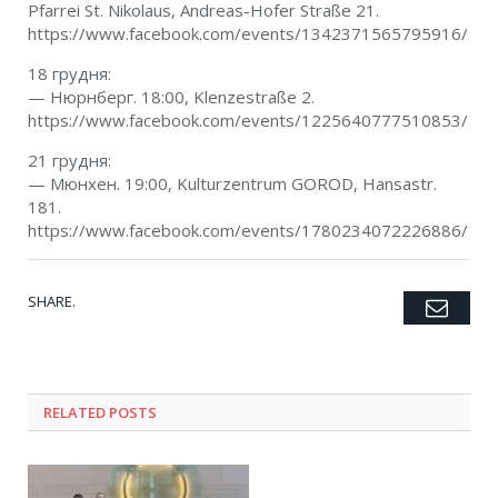
Pfarrei St. Nikolaus, Andreas-Hofer Straße 21.
https://www.facebook.com/events/1342371565795916/
18 грудня:
— Нюрнберг. 18:00, Klenzestraße 2.
https://www.facebook.com/events/1225640777510853/
21 грудня:
— Мюнхен. 19:00, Kulturzentrum GOROD, Hansastr.
181.
https://www.facebook.com/events/1780234072226886/
SHARE.
Emai
Twitter
Facebook
Google+
Pinterest
LinkedIn
Tumblr
RELATED POSTS