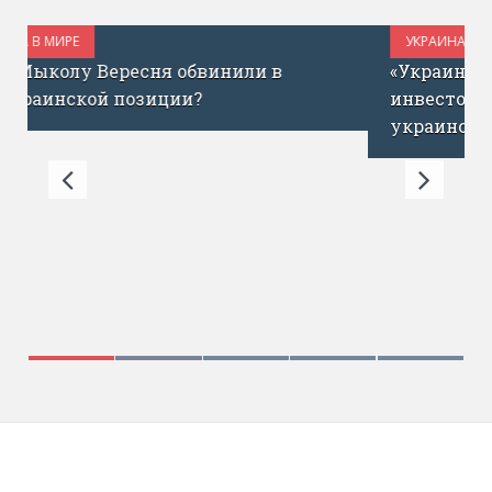
УКРАИНА В МИРЕ
ИЮЛЬ 1, 2017
«Украина сегодня – как Израиль до ICQ»:
инвестор Эйтан Кац о запуске фонда для
украинских стартапов