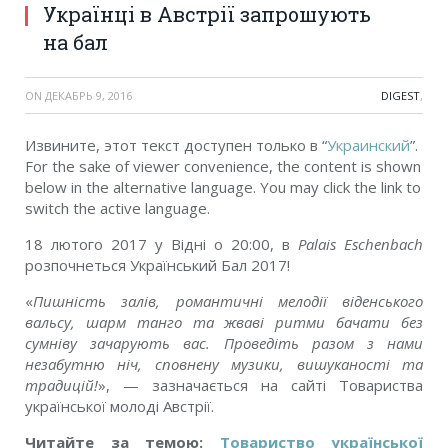
Українці в Австрії запрошують
на бал
ON
ДЕКАБРЬ 9, 2016
DIGEST
,
Извините, этот текст доступен только в “
Украинский
”.
For the sake of viewer convenience, the content is shown
below in the alternative language. You may click the link to
switch the active language.
18 лютого 2017 у Відні о 20:00, в
Palais Eschenbach
розпочнеться Український Бал 2017!
«
Пишність залів, романтичні мелодії віденського
вальсу, шарм танго та жваві ритми бачати без
сумніву зачарують вас. Проведіть разом з нами
незабутню ніч, сповнену музики, вишуканості та
традицій!
», — зазначається на сайті Товариства
української молоді Австрії.
Читайте за темою:
Товариство української