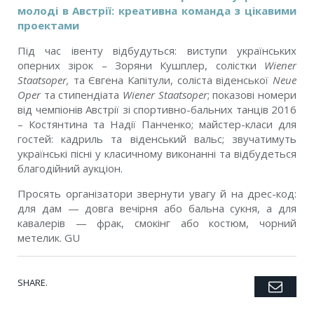
молоді в Австрії: креативна команда з цікавими
проектами
Під час івенту відбудуться: виступи українських
оперних зірок – Зоряни Кушплер, солістки
Wiener
Staatsoper,
та Євгена Капітули, соліста віденської
Neue
Oper
та стипендіата
Wiener Staatsoper
; показові номери
від чемпіонів Австрії зі спортивно-бальних танців 2016
– Костянтина та Надії Панченко; майстер-класи для
гостей: кадриль та віденський вальс; звучатимуть
українські пісні у класичному виконанні та відбудеться
благодійний аукціон.
Просять організатори звернути увагу й на дрес-код:
для дам — довга вечірня або бальна сукня, а для
кавалерів — фрак, смокінг або костюм, чорний
метелик. GU
SHARE.
Emai
Twitter
Facebook
Google+
Pinterest
LinkedIn
Tumblr