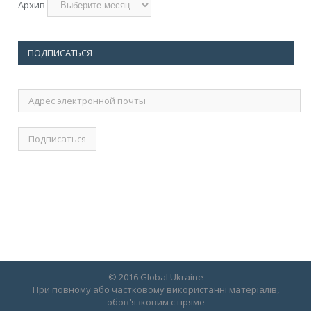
Архив
ПОДПИСАТЬСЯ
Адрес
электронной
почты
© 2016 Global Ukraine
При повному або частковому використанні матеріалів,
обов'язковим є пряме