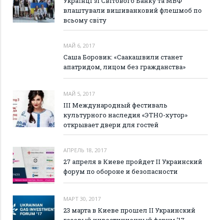
Українці зі Світового Банку та МВФ
влаштували вишиванковий флешмоб по
всьому світу
МАЙ 6, 2017
Саша Боровик: «Саакашвили станет
апатридом, лицом без гражданства»
МАЙ 5, 2017
III Международный фестиваль
культурного наследия «ЭТНО-хутор»
открывает двери для гостей
АПРЕЛЬ 18, 2017
27 апреля в Киеве пройдет II Украинский
форум по обороне и безопасности
МАРТ 30, 2017
23 марта в Киеве прошел II Украинский
газовый инвестиционный форум ’17