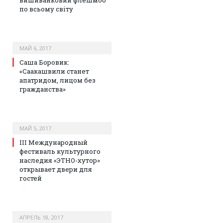
вишиванковий флешмоб
по всьому світу
МАЙ 6, 2017
Саша Боровик:
«Саакашвили станет
апатридом, лицом без
гражданства»
МАЙ 5, 2017
III Международный
фестиваль культурного
наследия «ЭТНО-хутор»
открывает двери для
гостей
АПРЕЛЬ 18, 2017