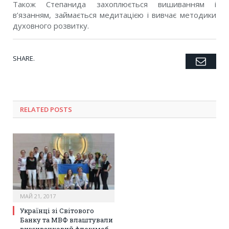
Також Степанида захоплюється вишиванням і
в’язанням, займається медитацією і вивчає методики
духовного розвитку.
SHARE.
Emai
Twitter
Facebook
Google+
Pinterest
LinkedIn
Tumblr
RELATED POSTS
МАЙ 21, 2017
Українці зі Світового
Банку та МВФ влаштували