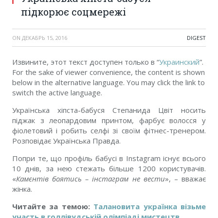
підкорює соцмережі
ON
ДЕКАБРЬ 15, 2016
DIGEST
Извините, этот текст доступен только в “
Украинский
”.
For the sake of viewer convenience, the content is shown
below in the alternative language. You may click the link to
switch the active language.
Українська хіпста-бабуся Степанида Цвіт носить
піджак з леопардовим принтом, фарбує волосся у
фіолетовий і робить селфі зі своїм фітнес-тренером.
Розповідає Українська Правда.
Попри те, що профіль бабусі в Instagram існує всього
10 днів, за нею стежать більше 1200 користувачів.
«
Камєнтів боятись – інстаграм не вести
», – вважає
жінка.
Читайте за темою:
Талановита українка візьме
участь в голлівудській олімпіаді мистецтв