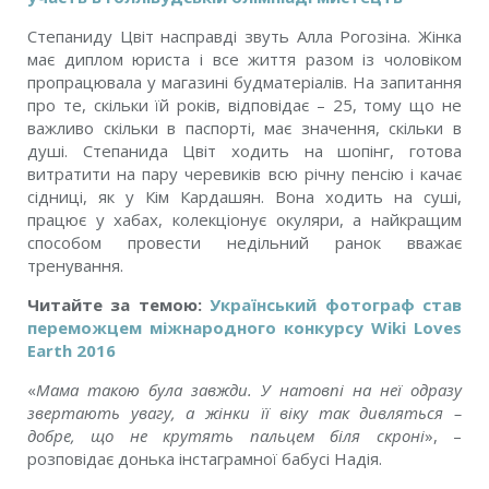
Степаниду Цвіт насправді звуть Алла Рогозіна. Жінка
має диплом юриста і все життя разом із чоловіком
пропрацювала у магазині будматеріалів. На запитання
про те, скільки їй років, відповідає – 25, тому що не
важливо скільки в паспорті, має значення, скільки в
душі. Степанида Цвіт ходить на шопінг, готова
витратити на пару черевиків всю річну пенсію і качає
сідниці, як у Кім Кардашян. Вона ходить на суші,
працює у хабах, колекціонує окуляри, а найкращим
способом провести недільний ранок вважає
тренування.
Читайте за темою:
Український фотограф став
переможцем міжнародного конкурсу Wiki Loves
Earth 2016
«
Мама такою була завжди. У натовпі на неї одразу
звертають увагу, а жінки її віку так дивляться –
добре, що не крутять пальцем біля скроні
», –
розповідає донька інстаграмної бабусі Надія.