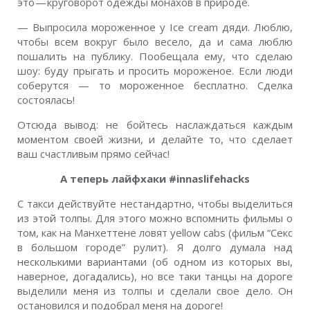
это — круговорот одежды монахов в природе.
— Выпросила мороженное у Ice cream дяди. Люблю,
чтобы всем вокруг было весело, да и сама люблю
пошалить на публику. Пообещала ему, что сделаю
шоу: буду прыгать и просить мороженое. Если люди
соберутся — то мороженное бесплатно. Сделка
состоялась!
Отсюда вывод: не бойтесь наслаждаться каждым
моментом своей жизни, и делайте то, что сделает
ваш счастливым прямо сейчас!
А теперь лайфхаки #innaslifehacks
С такси действуйте нестандартно, чтобы выделиться
из этой толпы. Для этого можно вспомнить фильмы о
том, как на Манхеттене ловят yellow cabs (фильм “Секс
в большом городе” рулит). Я долго думала над
несколькими вариантами (об одном из которых вы,
наверное, догадались), но все таки танцы на дороге
выделили меня из толпы и сделали свое дело. Он
остановился и подобрал меня на дороге!