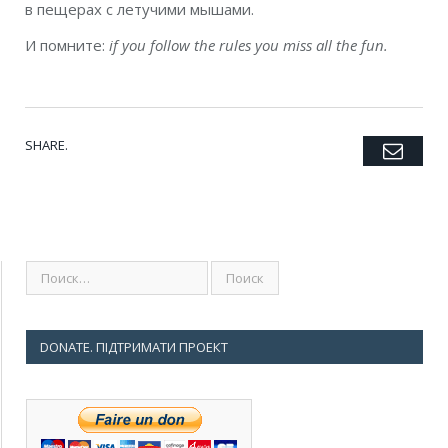
в пещерах с летучими мышами.
И помните:
if you follow the rules you miss all the fun.
SHARE.
Emai
Twitter
Facebook
Google+
Pinterest
LinkedIn
Tumblr
DONATE. ПІДТРИМАТИ ПРОЕКТ