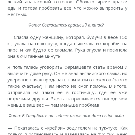
легкий ананасовый оттенок. Обожаю яркие краски
еды и готова пробовать все, что можно выпросить у
местных.
Фото: Согласитесь красивый ананас?
— Спасла одну женщину, которая, будучи в весе 150
кг, упала на свою руку, когда вылезала из корабля на
пирс, и как будто ее сломала. Рука опухла и посинела
она в считанные минуты.
Я попыталась уговорить фармацевта стать врачом и
вылечить даме руку. Он не знал английского языка, но
уверенно начал продавать нам мази от ожогов (за что
такое счастье?). Нам никто не смог помочь. В итоге,
отправила на такси ее в гостиницу, где ее уже
встретили друзья. Здесь напрашивается вывод: чем
меньше ваш вес — тем меньше проблем!
Фото: В Старбаксе на заднем плане нам дали ведро льда
— Покаталась с «крейзи» водителем на тук-туке. Как
только я остановилась и зазевалась на тук-тук, меня