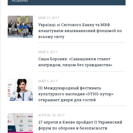
НОВИНИ
МАЙ 21, 2017
Українці зі Світового Банку та МВФ
влаштували вишиванковий флешмоб по
всьому світу
МАЙ 6, 2017
Саша Боровик: «Саакашвили станет
апатридом, лицом без гражданства»
МАЙ 5, 2017
III Международный фестиваль
культурного наследия «ЭТНО-хутор»
открывает двери для гостей
АПРЕЛЬ 18, 2017
27 апреля в Киеве пройдет II Украинский
форум по обороне и безопасности