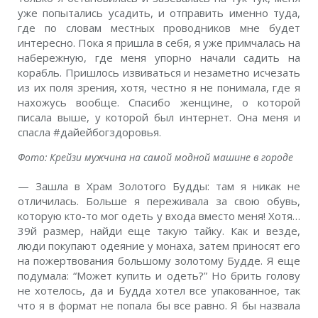
уже попытались усадить, и отправить именно туда,
где по словам местных проводников мне будет
интересно. Пока я пришла в себя, я уже примчалась на
набережную, где меня упорно начали садить на
корабль. Пришлось извиваться и незаметно исчезать
из их поля зрения, хотя, честно я не понимала, где я
нахожусь вообще. Спасибо женщине, о которой
писала выше, у которой был интернет. Она меня и
спасла #дайейбогздоровья.
Фото: Крейзи мужчина на самой модной машине в городе
— Зашла в Храм Золотого Будды: там я никак не
отличилась. Больше я переживала за свою обувь,
которую кто-то мог одеть у входа вместо меня! Хотя…
39й размер, найди еще такую тайку. Как и везде,
люди покупают одеяние у монаха, затем приносят его
на пожертвования большому золотому Будде. Я еще
подумала: “Может купить и одеть?” Но брить голову
не хотелось, да и Будда хотел все упакованное, так
что я в формат не попала бы все равно. Я бы назвала