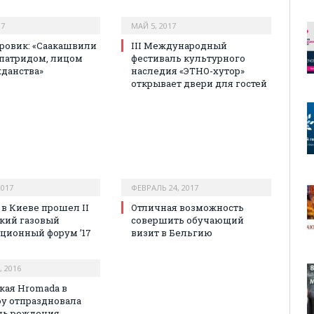
17
МАЙ 5, 2017
ровик: «Саакашвили
III Международный
апатридом, лицом
фестиваль культурного
жданства»
наследия «ЭТНО-хутор»
открывает двери для гостей
2017
ФЕВРАЛЬ 24, 2017
 в Киеве прошел II
Отличная возможность
кий газовый
совершить обучающий
ционный форум ’17
визит в Бельгию
, 2016
кая Hromada в
у отпраздновала
нь рождения