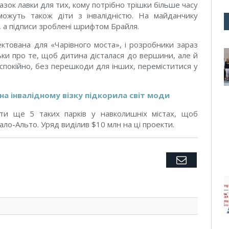
разок лавки для тих, кому потрібно трішки більше часу
можуть також діти з інвалідністю. На майданчику
 а підписи зроблені шрифтом Брайля.
ектована для «Чарівного моста», і розробники зараз
ьки про те, щоб дитина дісталася до вершини, але й
спокійно, без перешкоди для інших, переміститися у
на інвалідному візку підкорила світ моди
и ще 5 таких парків у навколишніх містах, щоб
о-Альто. Уряд виділив $10 млн на ці проекти.
Twitter
Facebook
Google+
Pinterest
LinkedIn
Tumblr
Email