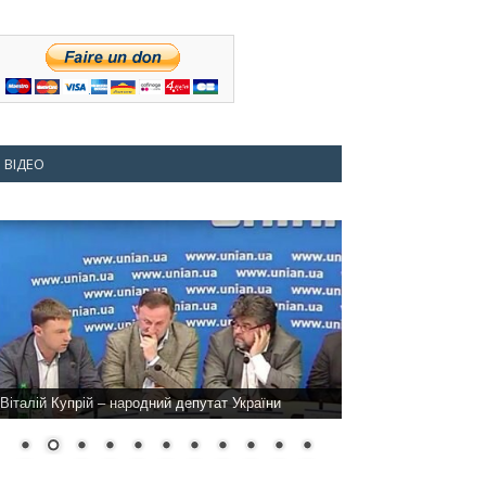
ВІДЕО
Віталій Купрій – народний депутат України