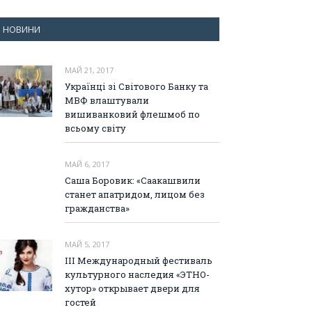
НОВИНИ
МАЙ 21, 2017
Українці зі Світового Банку та
МВФ влаштували
вишиванковий флешмоб по
всьому світу
МАЙ 6, 2017
Саша Боровик: «Саакашвили
станет апатридом, лицом без
гражданства»
МАЙ 5, 2017
III Международный фестиваль
культурного наследия «ЭТНО-
хутор» открывает двери для
гостей