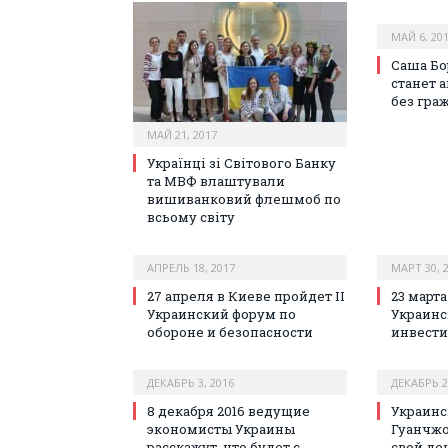
МАЙ 6, 20
Саша Бо
станет 
без гра
МАЙ 21, 2017
Українці зі Світового Банку
та МВФ влаштували
вишиванковий флешмоб по
всьому світу
АПРЕЛЬ 18, 2017
МАРТ 30, 
27 апреля в Киеве пройдет II
23 марта
Украинский форум по
Украинс
обороне и безопасности
инвести
ДЕКАБРЬ 3, 2016
ДЕКАБРЬ 2
8 декабря 2016 ведущие
Украинс
экономисты Украины
Гуанчжо
расскажут, что будет с
свой де