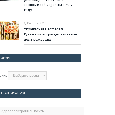
экономикой Украины в 2017
году
ДЕКАБРЬ 2, 2016
Украинская Hromada в
Гуанчжоу отпраздновала свой
день рождения
АРХИВ
рхив
ПОДПИСАТЬСЯ
дрес
лектронной