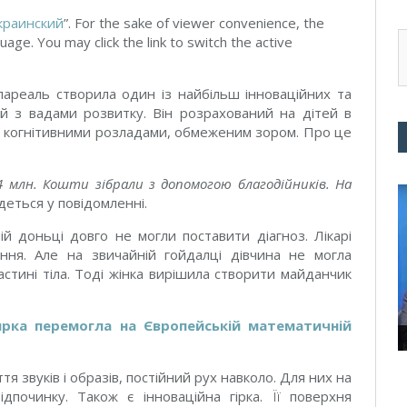
краинский
”. For the sake of viewer convenience, the
uage. You may click the link to switch the active
ллареаль створила один із найбільш інноваційних та
й з вадами розвитку. Він розрахований на дітей в
и і когнітивними розладами, обмеженим зором. Про це
млн. Кошти зібрали з допомогою благодійників. На
еться у повідомленні.
шій доньці довго не могли поставити діагноз. Лікарі
ння. Але на звичайній гойдалці дівчина не могла
астині тіла. Тоді жінка вирішила створити майданчик
ярка перемогла на Європейській математичній
 звуків і образів, постійний рух навколо. Для них на
дпочинку. Також є інноваційна гірка. Її поверхня