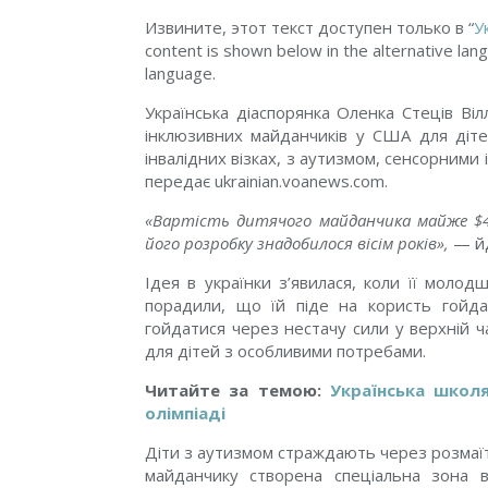
Извините, этот текст доступен только в “
У
content is shown below in the alternative lang
language.
Українська діаспорянка Оленка Стеців Ві
інклюзивних майданчиків у США для діте
інвалідних візках, з аутизмом, сенсорним
передає
ukrainian.voanews.com
.
«Вартість дитячого майданчика майже $4 
його розробку знадобилося вісім років»,
— йд
Ідея в українки з’явилася, коли її молод
порадили, що їй піде на користь гойда
гойдатися через нестачу сили у верхній ч
для дітей з особливими потребами.
Читайте за темою:
Українська школ
олімпіаді
Діти з аутизмом страждають через розмаїття
майданчику створена спеціальна зона ві