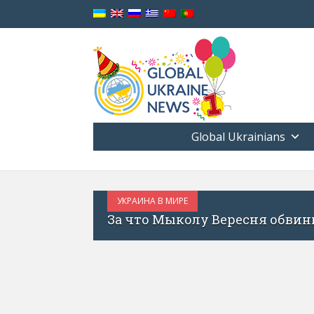
Global Ukrainians
МИРЕ
ыколу Вересня обвинили в антиукраинской п