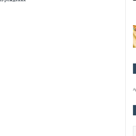
А
А
э