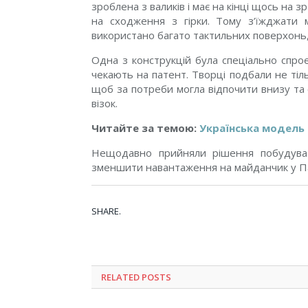
зроблена з валиків і має на кінці щось на з
на сходження з гірки. Тому з’їжджати 
використано багато тактильних поверхонь,
Одна з конструкцій була спеціально спро
чекають на патент. Творці подбали не тіл
щоб за потреби могла відпочити внизу та 
візок.
Читайте за темою:
Українська модель 
Нещодавно прийняли рішення побудуват
зменшити навантаження на майданчик у Пал
SHARE.
RELATED POSTS