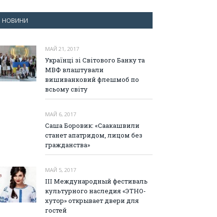
НОВИНИ
МАЙ 21, 2017
Українці зі Світового Банку та
МВФ влаштували
вишиванковий флешмоб по
всьому світу
МАЙ 6, 2017
Саша Боровик: «Саакашвили
станет апатридом, лицом без
гражданства»
МАЙ 5, 2017
III Международный фестиваль
культурного наследия «ЭТНО-
хутор» открывает двери для
гостей