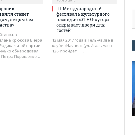
17
МАЙ 5, 2017
оровик:
III Международный
швили станет
фестиваль культурного
дом, лицом без
наследия «ЭТНО-хутор»
нства»
открывает двери для
гостей
Strana.ua
етлана Крюкова Вчера
12 мая 2017 года в Тель-Авиве в
 Радикальной партии
клубе «Havana» (ул. Игаль Алон
инько обнародовал
126) пройдет III…
а Петра Порошенко…