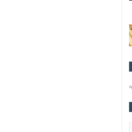
А
А
э