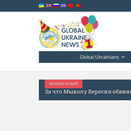
Global Ukrainians
МИРЕ
ыколу Вересня обвинили в антиукраинской п