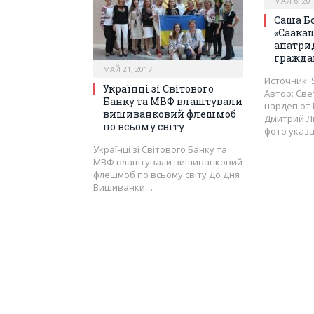
МАЙ 6, 20
Саша Б
«Саака
апатри
гражда
МАЙ 21, 2017
Источник: 
Українці зі Світового
Автор: Св
Банку та МВФ влаштували
нардеп от
вишиванковий флешмоб
Дмитрий Л
по всьому світу
фото указ
Українці зі Світового Банку та
МВФ влаштували вишиванковий
флешмоб по всьому світу До Дня
Вишиванки…