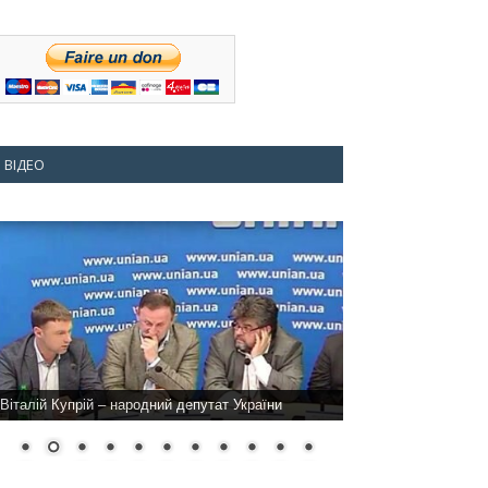
ВІДЕО
Віталій Купрій – народний депутат України