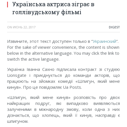
Українська актриса зіграє в
голлівудському фільмі
ON
ИЮНЬ 22, 2017
DIGEST
Извините, этот текст доступен только в “
Украинский
”.
For the sake of viewer convenience, the content is shown
below in the alternative language. You may click the link to
switch the active language.
Українка Іванна Сахно підписала контракт зі студією
Lionsgate і приєднується до команди акторів, що
працюють на зйомках комедії «Шпигун, який мене
кинув». Про це повідомляє Ua Posts.
«Шпигун, який мене кинув» розповість про двох
найкращих подруг, які випадково виявляються
залученими в міжнародну змову, коли одна з них
дізнається, що хлопець, який її кинув, насправді є
шпигуном.