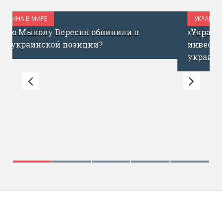
УКРАИНА В МИРЕ
ИЮЛЬ 1, 2017
«Украина сегодня – как Израиль до ICQ»:
инвестор Эйтан Кац о запуске фонда для
украинских стартапов