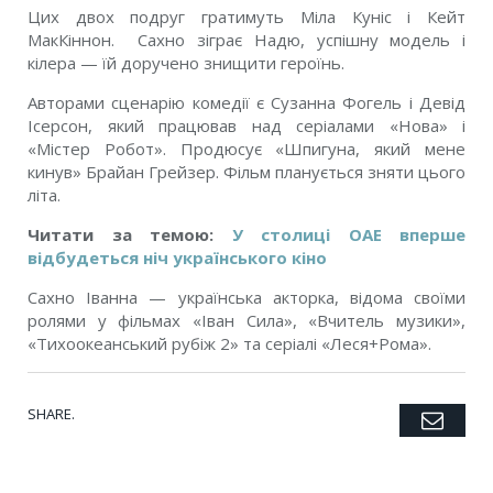
Цих двох подруг гратимуть Міла Куніс і Кейт
МакКіннон. Сахно зіграє Надю, успішну модель і
кілера — їй доручено знищити героїнь.
Авторами сценарію комедії є Сузанна Фогель і Девід
Ісерсон, який працював над серіалами «Нова» і
«Містер Робот». Продюсує «Шпигуна, який мене
кинув» Брайан Грейзер. Фільм планується зняти цього
літа.
Читати за темою:
У столиці ОАЕ вперше
відбудеться ніч українського кіно
Сахно Іванна — українська акторка, відома своїми
ролями у фільмах «Іван Сила», «Вчитель музики»,
«Тихоокеанський рубіж 2» та серіалі «Леся+Рома».
SHARE.
Emai
Twitter
Facebook
Google+
Pinterest
LinkedIn
Tumblr