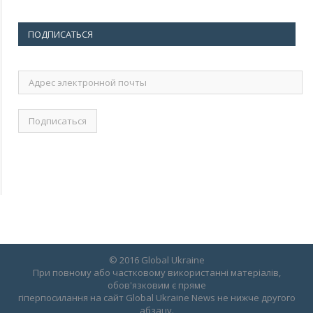
ПОДПИСАТЬСЯ
Адрес
электронной
почты
© 2016 Global Ukraine
При повному або частковому використанні матеріалів,
обов'язковим є пряме
гіперпосилання на сайт Global Ukraine News не нижче другого
абзацу.