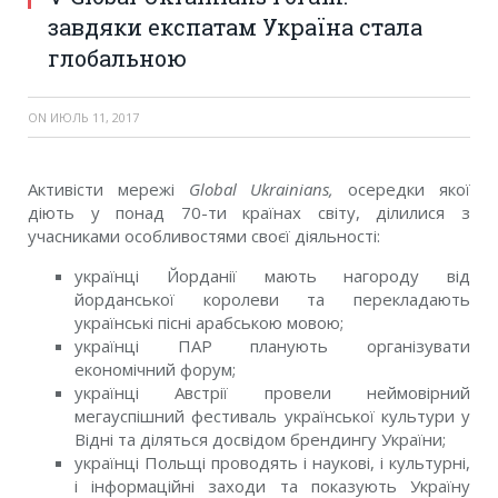
завдяки експатам Україна стала
глобальною
ON
ИЮЛЬ 11, 2017
Активісти мережі
Global Ukrainians,
осередки якої
діють у понад 70-ти країнах світу, ділилися з
учасниками особливостями своєї діяльності:
українці Йорданії мають нагороду від
йорданської королеви та перекладають
українські пісні арабською мовою;
українці ПАР планують організувати
економічний форум;
українці Австрії провели неймовірний
мегауспішний фестиваль української культури у
Відні та діляться досвідом брендингу України;
українці Польщі проводять і наукові, і культурні,
і інформаційні заходи та показують Україну