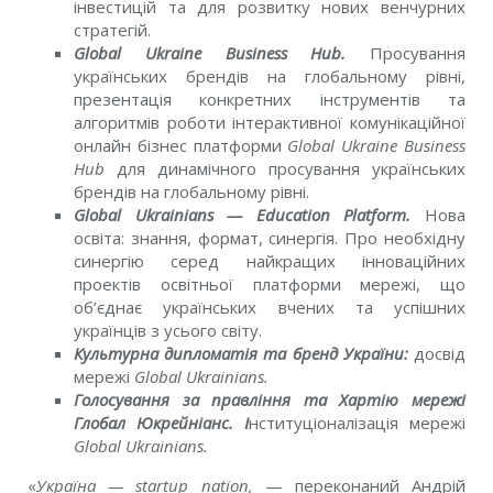
інвестицій та для розвитку нових венчурних
стратегій.
Global Ukraine Business Hub.
Просування
українських брендів на глобальному рівні,
презентація конкретних інструментів та
алгоритмів роботи інтерактивної комунікаційної
онлайн бізнес платформи
Global Ukraine Business
Hub
для динамічного просування українських
брендів на глобальному рівні.
Global Ukrainians — Education Platform.
Нова
освіта: знання, формат, синергія. Про необхідну
синергію серед найкращих інноваційних
проектів освітньої платформи мережі, що
об’єднає українських вчених та успішних
українців з усього світу.
Культурна дипломатія та бренд України:
досвід
мережі
Global Ukrainians.
Голосування за правління та Хартію мережі
Глобал Юкрейніанс.
І
нституціоналізація мережі
Global Ukrainians.
«
Україна — startup nation
,
— переконаний Андрій