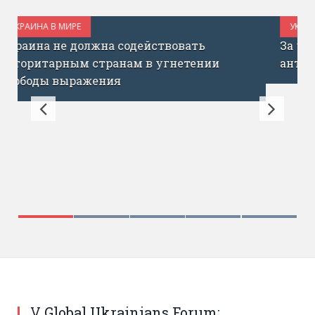
УКРАИНА В МИРЕ
ИЮЛЬ 31, 2017
За что Мыколу Вересня обвинили в
антиукраинской позиции?
V Global Ukrainians Forum: