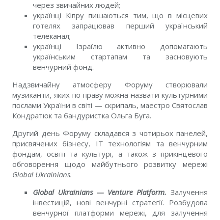
через звичайних людей;
українці Кіпру пишаються тим, що в місцевих
готелях запрацював перший український
телеканал;
українці Ізраїлю активно допомагають
українським стартапам та засновують
венчурний фонд.
Надзвичайну атмосферу Форуму створювали
музиканти, яких по праву можна назвати культурними
послами України в світі — скрипаль, маестро Святослав
Кондратюк та бандуристка Ольга Буга.
Другий день Форуму складався з чотирьох панелей,
присвячених бізнесу, ІТ технологіям та венчурним
фондам, освіті та культурі, а також з прикінцевого
обговорення щодо майбутнього розвитку мережі
Global Ukrainians.
Global Ukrainians — Venture Platform.
Залучення
інвестицій, нові венчурні стратегії. Розбудова
венчурної платформи мережі, для залучення