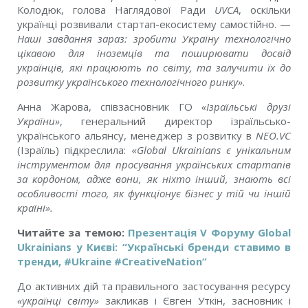
Колодюк, голова Наглядової Ради
UVCA
, оскільки
українці розвивали стартап-екосистему самостійно. —
Наші завдання зараз: зробити Україну технологічно
цікавою для іноземців та поширювати досвід
українців, які працюють по світу, та залучити їх до
розвитку українського технологічного ринку
»
.
Анна Жарова, співзасновник ГО
«Ізраїльські друзі
України»
, генеральний директор ізраїльсько-
українського альянсу, менеджер з розвитку в
NEO.VC
(Ізраїль) підкреслила: «
Global Ukrainians є унікальним
інструментом для просування українських стартапів
за кордоном, адже вони, як ніхто інший, знають всі
особливості того, як функціонує бізнес у тій чи іншій
країні».
Читайте за темою:
Презентація V Форуму Global
Ukrainians у Києві: “Українські бренди ставимо в
тренди, #Ukraine #CreativeNation”
До активних дій та правильного застосування ресурсу
«
українці світу
»
закликав і Євген Уткін, засновник і