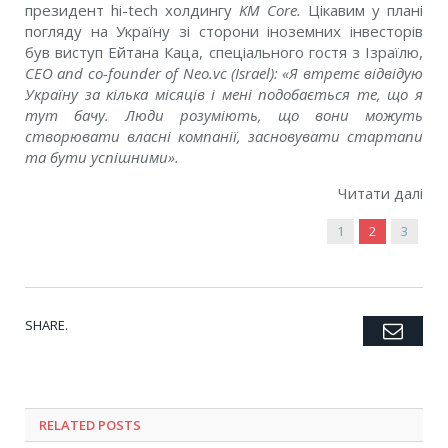
президент hi-tech холдингу
KM Core.
Цікавим у плані
погляду на Україну зі сторони іноземних інвесторів
був виступ Ейтана Каца, спеціального гостя з Ізраїлю,
CEO and co-founder of Neo.vc (Israel):
«Я втретє відвідую
Україну за кілька місяців і мені подобається те, що я
тут бачу. Люди розуміють, що вони можуть
створювати власні компанії, засновувати стартапи
та бути успішними».
Читати далі
1
2
3
SHARE.
Emai
Twitter
Facebook
Google+
Pinterest
LinkedIn
Tumblr
RELATED POSTS