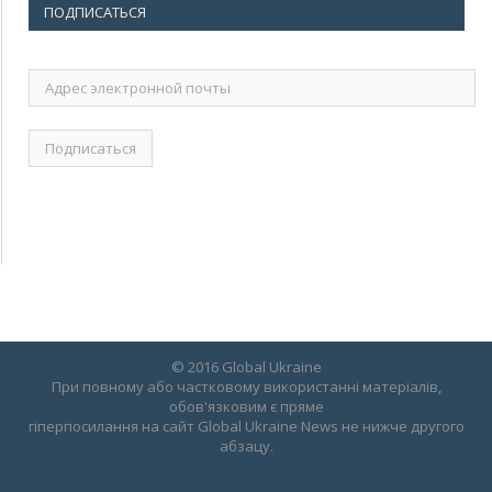
ПОДПИСАТЬСЯ
Адрес
электронной
почты
© 2016 Global Ukraine
При повному або частковому використанні матеріалів,
обов'язковим є пряме
гіперпосилання на сайт Global Ukraine News не нижче другого
абзацу.