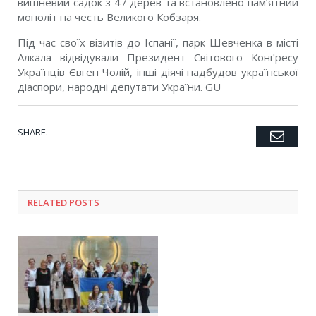
вишневий садок з 47 дерев та встановлено пам’ятний
моноліт на честь Великого Кобзаря.
Під час своїх візитів до Іспанії, парк Шевченка в місті
Алкала відвідували Президент Світового Конґресу
Українців Євген Чолій, інші діячі надбудов української
діаспори, народні депутати України. GU
SHARE.
Emai
Twitter
Facebook
Google+
Pinterest
LinkedIn
Tumblr
RELATED POSTS