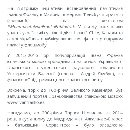
На підтримку ініціативи встановлення пам’ятника
Іванові Франку в Мадриді в мережі Фейсбук шириться
флешмоб під хештегом
#MonumentoIvanFrankoEnMadrid.
У ньому вже взяли
участь українські суспільні діячі Іспанії, США, Канади та
самої України – опублікувавши своє фото з роздруком
плакату флешмобу.
У 2015-2016 рр. популяризація Івана Франка
іспанською мовою проводилася на основі Українсько-
Іспанського студентського наукового товариства
Університету Валенсії (голова – Андрій Якубув), за
фінансової підтримки цього іспанського вишу.
Зокрема, торік до 160-річчя Великого Каменяра, був
запущений портал франкознавства іспанською мовою:
www.ivanfranko.es.
Нагадаємо, до 200-річчя Тараса Шевченка, в 2014
році, в сусідньому до Мадрида місті Алкала-де-Енарес
– батьківщині Сервантеса – було висаджено