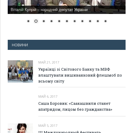
Віталій Купрій – народний депутат України
НОВИНИ
МАЙ 21, 2017
Українці зі Світового Банку та МВФ
влаштували вишиванковий флешмоб по
всьому світу
МАЙ 6, 2017
Саша Боровик: «Саакашвили станет
апатридом, лицом без гражданства»
МАЙ 5, 2017
III Международный фестиваль