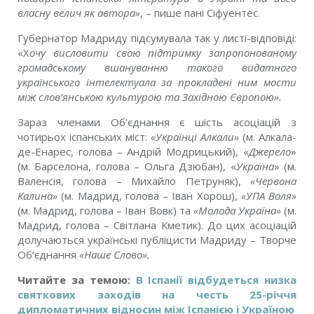
власну велич як автора»
, – пише пані Сіфуентес.
Губернатор Мадриду підсумувала так у листі-відповіді:
«Х
очу висловити свою підтримку запропонованому
громадському вшануванню такого видатного
українського інтелектуала за прокладені ним мости
між слов’янською культурою та Західною Європою».
Зараз членами Об’єднання є шість асоціацій з
чотирьох іспанських міст:
«Українці Алкали»
(м. Алкала-
де-Енарес, голова – Андрій Модрицький), «
Джерело
»
(м. Барселона, голова – Ольга Дзюбан), «
Україна
» (м.
Валенсія, голова – Михайло Петруняк),
«Червона
Калина»
(м. Мадрид, голова – Іван Хорош),
«УПА Воля»
(м. Мадрид, голова – Іван Вовк) та
«Молода Україна»
(м.
Мадрид, голова – Світлана Кметик). До цих асоціацій
долучаються українські публіцисти Мадриду – Творче
Об’єднання
«Наше Слово».
Читайте за темою:
В Іспанії відбудеться низка
святкових заходів на честь 25-річчя
дипломатичних відносин між Іспанією і Україною