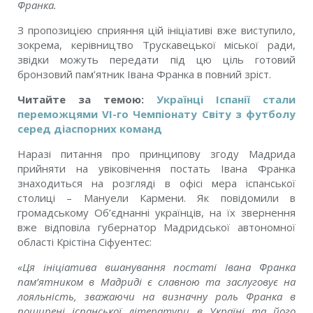
Франка.
З пропозицією сприяння цій ініціативі вже виступило,
зокрема, керівництво Трускавецької міської ради,
звідки можуть передати під цю ціль готовий
бронзовий пам’ятник Івана Франка в повний зріст.
Читайте за темою:
Українці Іспанії стали
переможцями VI-го Чемпіонату Світу з футболу
серед діаспорних команд
Наразі питання про принципову згоду Мадрида
прийняти на увіковічення постать Івана Франка
знаходиться на розгляді в офісі мера іспанської
столиці – Мануели Кармени. Як повідомили в
громадському Об’єднанні українців, на їх звернення
вже відповіла губернатор Мадридської автономної
області Крістіна Сіфуентес:
«Ця ініціатива вшанування постаті Івана Франка
пам’ятником в Мадриді є славною та заслуговує на
лояльність, зважаючи на визначну роль Франка в
поширені іспанської літератури в Україні та його