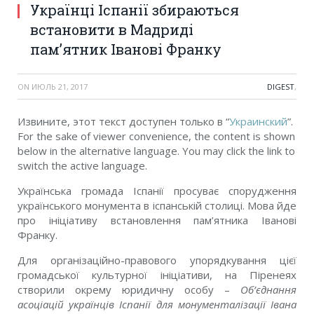
Українці Іспанії збираються
встановити в Мадриді
пам’ятник Іванові Франку
ON
ИЮЛЬ 21, 2017
DIGEST
,
Извините, этот текст доступен только в “
Украинский
”.
For the sake of viewer convenience, the content is shown
below in the alternative language. You may click the link to
switch the active language.
Українська громада Іспанії просуває спорудження
українського монумента в іспанській столиці. Мова йде
про ініціативу встановлення пам’ятника Іванові
Франку.
Для організаційно-правового упорядкування цієї
громадської культурної ініціативи, на Піренеях
створили окрему юридичну особу –
Об’єднання
асоціацій українців Іспанії для монументалізації Івана