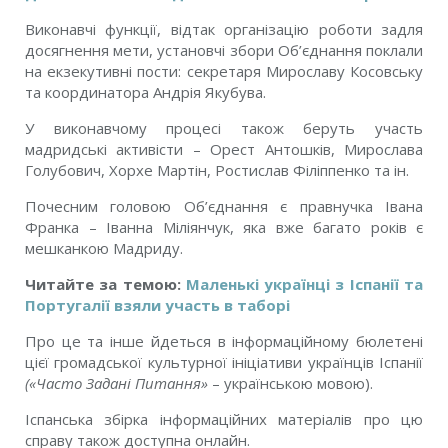
Виконавчі функції, відтак організацію роботи задля
досягнення мети, установчі збори Об’єднання поклали
на екзекутивні пости: секретаря Мирославу Косовську
та координатора Андрія Якубува.
У виконавчому процесі також беруть участь
мадридські активісти – Орест Антошків, Мирослава
Голубович, Хорхе Мартін, Ростислав Філіппенко та ін.
Почесним головою Об’єднання є правнучка Івана
Франка – Іванна Міліянчук, яка вже багато років є
мешканкою Мадриду.
Читайте за темою:
Маленькі українці з Іспанії та
Португалії взяли участь в таборі
Про це та інше йдеться в інформаційному бюлетені
цієї громадської культурної ініціативи українців Іспанії
(«Часто Задані Питання»
– українською мовою).
Іспанська збірка інформаційних матеріалів про цю
справу також доступна онлайн.