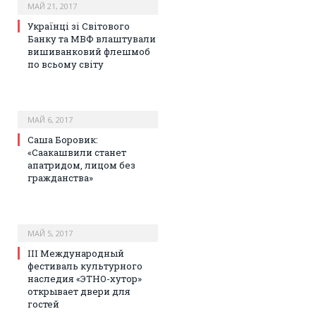
МАЙ 21, 2017
Українці зі Світового
Банку та МВФ влаштували
вишиванковий флешмоб
по всьому світу
МАЙ 6, 2017
Саша Боровик:
«Саакашвили станет
апатридом, лицом без
гражданства»
МАЙ 5, 2017
III Международный
фестиваль культурного
наследия «ЭТНО-хутор»
открывает двери для
гостей