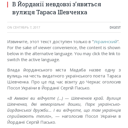
В Йорданії невдовзі з’явиться
вулиця Тараса Шевченка
ON
СЕНТЯБРЬ 7, 2017
DIGEST
Извините, этот текст доступен только в “
Украинский
”.
For the sake of viewer convenience, the content is shown
below in the alternative language. You may click the link to
switch the active language.
Влада йорданського міста Мадаба назве одну з
вулиць на честь видатного українського поета Тараса
Шевченка. Про це під час візиту до Черкас оголосив
Посол України в Йорданії Сергій Пасько.
«
В Аммані ви відчуєте (…) — Шевченків край. Вулиця
Шевченка, дві меморіальні дошки, Парк українсько-
йорданської дружби… І ви відчуєте, що там українців
сприймають тепло
», — наголосив Посол України в
Йорданії Сергій Пасько.