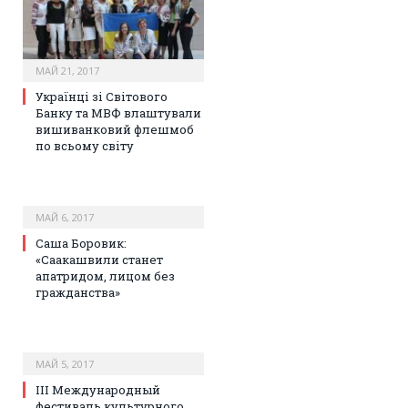
МАЙ 21, 2017
Українці зі Світового
Банку та МВФ влаштували
вишиванковий флешмоб
по всьому світу
МАЙ 6, 2017
Саша Боровик:
«Саакашвили станет
апатридом, лицом без
гражданства»
МАЙ 5, 2017
III Международный
фестиваль культурного