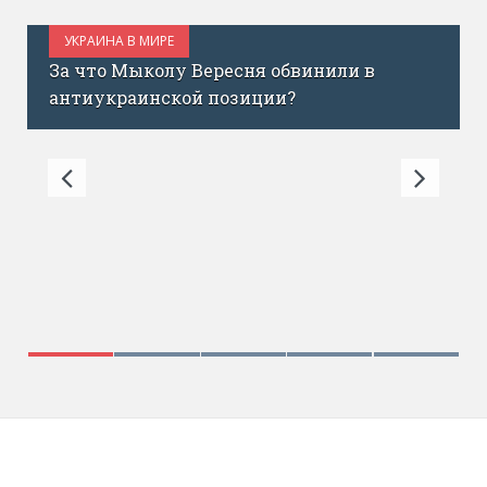
УКРАИНА В МИРЕ
ИЮЛЬ 1, 2017
«Украина сегодня – как Израиль до ICQ»:
инвестор Эйтан Кац о запуске фонда для
украинских стартапов