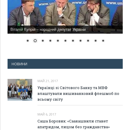
Віталій Купрій – народний депутат України
НОВИНИ
МАЙ 21, 2017
Українці зі Світового Банку та МВФ
влаштували вишиванковий флешмоб по
всьому світу
МАЙ 6, 2017
Саша Боровик: «Саакашвили станет
апатридом, лицом без гражданства»