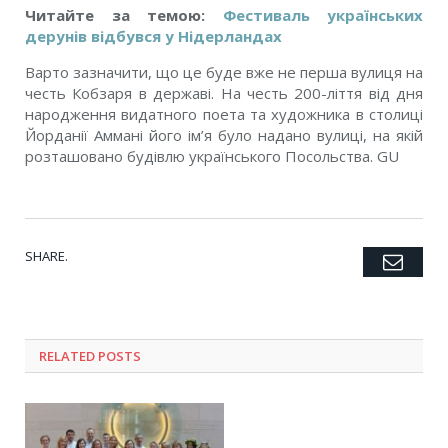
Читайте за темою:
Фестиваль українських
дерунів відбувся у Нідерландах
Варто зазначити, що це буде вже не перша вулиця на
честь Кобзаря в державі. На честь 200-ліття від дня
народження видатного поета та художника в столиці
Йорданії Аммані його ім’я було надано вулиці, на якій
розташовано будівлю українського Посольства. GU
SHARE.
Emai
Twitter
Facebook
Google+
Pinterest
LinkedIn
Tumblr
RELATED POSTS