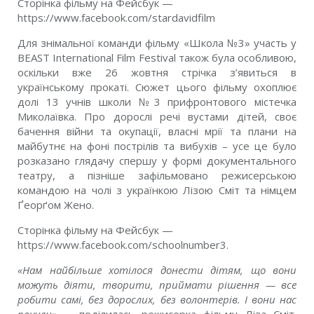
Сторінка фільму на Фейсбук —
https://www.facebook.com/stardavidfilm
Для знімальної команди фільму «Школа №3» участь у
BEAST International Film Festival також була особливою,
оскільки вже 26 жовтня стрічка з’явиться в
українському прокаті. Сюжет цього фільму охоплює
долі 13 учнів школи №3 прифронтового містечка
Миколаївка. Про дорослі речі вустами дітей, своє
бачення війни та окупації, власні мрії та плани на
майбутнє на фоні пострілів та вибухів – усе це було
розказано глядачу спершу у формі документального
театру, а пізніше зафільмовано режисерською
командою на чолі з українкою Лізою Сміт та німцем
Ґеорґом Жено.
Сторінка фільму на Фейсбук —
https://www.facebook.com/schoolnumber3.
«Нам найбільше хотілося донести дітям, що вони
можуть діяти, творити, приймати рішення — все
робити самі, без дорослих, без волонтерів. І вони нас