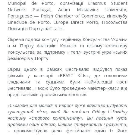
Municipal de Porto, організації Erasmus Student
Network Portugal, Adam Mickiewicz University,
Portuguese — Polish Chamber of Commerce, кіноклубу
Cineclube de Porto, Europe Direct Porto, Посольства
Польщі в Португалії та ін.
Окрема подяка консулу-керівнику Консульства України
в м. Порту Анатолію Ковалю та всьому колективу
Консульства за підтримку і теплі зустрічі українських
режисерів у Порту.
Окрім цього в рамках фестивалю відбувся показ
фільмів у категорії «BEAST Kids», де головними
глядачами та суддями були наймолодші гості
фестивалю. Також було проведено майстер-класи від
представників єропейських кіношкіл.
«Сьогодні для молоді в Європі дуже важливо будувати
культурний міст, який би поєднав Східну і Західну
частину «старого континенту», ми повинні чути
проблеми один одного, більше спілкуватись і розуміти,
– прокоментував ідею фестивалю один із його