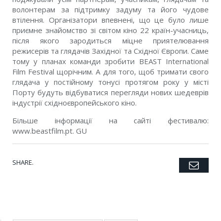
волонтерам за підтримку задуму та його чудове
втілення. Організатори впевнені, що це було лише
приємне знайомство зі світом кіно 22 країн-учасниць,
після якого зародиться міцне приятелювання
режисерів та глядачів Західної та Східної Європи. Саме
тому у планах команди зробити BEAST International
Film Festival щорічним. А для того, щоб тримати свого
глядача у постійному тонусі протягом року у місті
Порту будуть відбуватися перегляди нових шедеврів
індустрії східноєвропейського кіно.
Більше інформації на сайті фестивалю:
www.beastfilm.pt. GU
SHARE.
Emai
Twitter
Facebook
Google+
Pinterest
LinkedIn
Tumblr