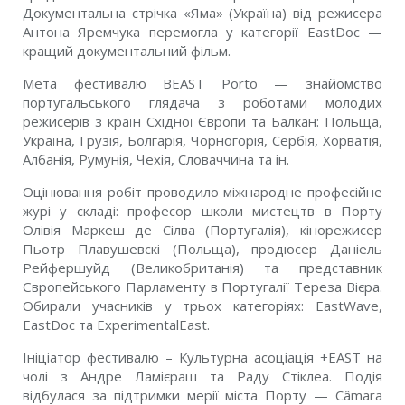
Документальна стрічка «Яма» (Україна) від режисера
Антона Яремчука перемогла у категорії EastDoc —
кращий документальний фільм.
Мета фестивалю BEAST Porto — знайомство
португальського глядача з роботами молодих
режисерів з країн Східної Європи та Балкан: Польща,
Україна, Грузія, Болгарія, Чорногорія, Сербія, Хорватія,
Албанія, Румунія, Чехія, Словаччина та ін.
Оцінювання робіт проводило міжнародне професійне
журі у складі: професор школи мистецтв в Порту
Олівія Маркеш де Сілва (Португалія), кінорежисер
Пьотр Плавушевскі (Польща), продюсер Даніель
Рейфершуйд (Великобританія) та представник
Європейського Парламенту в Португалії Тереза Вієра.
Обирали учасників у трьох категоріях: EastWave,
EastDoc та ExperimentalEast.
Ініціатор фестивалю – Культурна асоціація +EAST на
чолі з Андре Ламієраш та Раду Стіклеа. Подія
відбулася за підтримки мерії міста Порту — Câmara