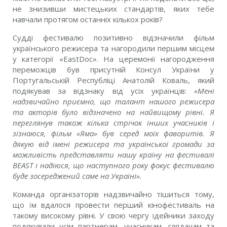
не знизивши мистецьких стандартів, яких тебе
навчали протягом останніх кількох років?
Судді фестивалю позитивно відзначили фільм
українського режисера та нагородили першим місцем
у категорії «EastDoc». На церемонії нагородження
переможців був присутній Консул України у
Португальській Республіці Анатолій Коваль, який
подякував за відзнаку від усіх українців:
«Мені
надзвичайно приємно, що талант нашого режисера
та акторів було відзначено на найвищому рівні. Я
переглянув також кілька стрічок інших учасників і
зізнаюся, фільм «Яма» був серед моїх фаворитів. Я
дякую від імені режисера та української громади за
можливість представляти нашу країну на фестивалі
BEAST і надіюся, що наступного року фокус фестивалю
буде зосереджений саме на Україні».
Команда організаторів надзвичайно тішиться тому,
що їм вдалося провести перший кінофестиваль на
такому високому рівні. У свою чергу ідейники заходу
подякували усім партнерам, учасникам, глядачам та