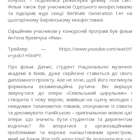
почули», –
поділилась режисерка фільму Ліза Сміт.
Фільм також був учасником Одеського кінофестивалю
та підкорив журі секції Berlinale Generation 14+ на
цьогорічному Берлінському кінофестивалі.
Офіційним учасником у конкурсній програмі був фільм
Антона Яремчука «Яма».
Трейлер — https://www.youtube.com/watch?
v=jxdv1H0i4PY.
Про фільм: Денис, студент Національної музичної
академії в Києві, дуже серйозно ставиться до свого
дипломного проекту. Але не хоче, щоб його поглинула
формальна екзаменаційна рутина. Він вирішує
звернутися до опери «Севільський цирульник» і
створити її нову версію, вивівши на сцену молодих і
невідомих талановитих співаків, спонукаючи їх співати
та декламувати італійською – оригінальною мовою цієї
опери. Що значить бути студентом та диригентом
водночас? Як впоратися з організаційними
проблемами та вороже налаштованим оркестром,
який не бажає йти тобі назустріч? Як подолати все це,