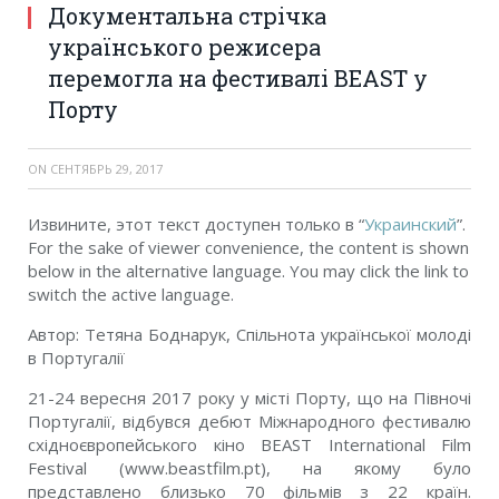
Документальна стрічка
українського режисера
перемогла на фестивалі BEAST у
Порту
ON
СЕНТЯБРЬ 29, 2017
Извините, этот текст доступен только в “
Украинский
”.
For the sake of viewer convenience, the content is shown
below in the alternative language. You may click the link to
switch the active language.
Автор: Тетяна Боднарук, Спільнота української молоді
в Португалії
21-24 вересня 2017 року у місті Порту, що на Півночі
Португалії, відбувся дебют Міжнародного фестивалю
східноєвропейського кіно BEAST International Film
Festival (www.beastfilm.pt), на якому було
представлено близько 70 фільмів з 22 країн.