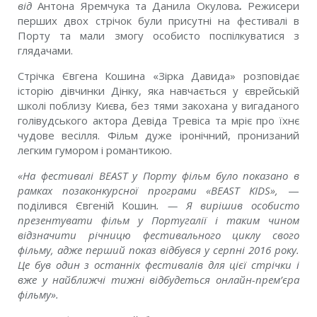
від
Антона Яремчука та Данила Окулова
.
Режисери
перших двох стрічок були присутні на фестивалі в
Порту та мали змогу особисто поспілкуватися з
глядачами.
Стрічка Євгена Кошина «Зірка Давида» розповідає
історію дівчинки Дінку, яка навчається у єврейській
школі поблизу Києва, без тями закохана у вигаданого
голівудського актора Девіда Тревіса та мріє про їхнє
чудове весілля. Фільм дуже іронічний, пронизаний
легким гумором і романтикою.
«На фестивалі BEAST у Порту фільм було показано в
рамках позаконкурсної програми «BEAST KIDS»,
—
поділився Євгеній Кошин
. — Я вирішив особисто
презентувати фільм у Португалії і таким чином
відзначити річницю фестивального циклу свого
фільму, адже перший показ відбувся у серпні 2016 року.
Це був один з останніх фестивалів для цієї стрічки і
вже у найближчі тижні відбудеться онлайн-прем’єра
фільму».