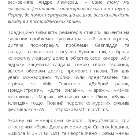
засновників Андре Ламієраш. –
Саме тому ми
заснували фестиваль східноєвропейського кіно тут у
Порту, де поміж португальців мешкає велика кількість
вихідців з пострадянських країн».
Традиційно більшість режисерів ставили акценти на
сучасних проблемах суспільства – військова агресія,
дитяча порнографія, проблеми безпліддя та
складність людських стосунків. Були ж і такі, які брали
конкретну людську долю в об’єктив своєї камери. Аби
відразу зацепити глядача темою свого творіння,
автори обирали досить промовисті назви. Так для
уваги міжнародної публіки були представлені такі
стрічки, як «Міс Голокост», «Добрий ранок,
Придністров’я», «Діти онлайн», «Гаражі», «Ранок
метеликів», «Марія», «Називай мене Ріко», «Вулкан
Ісландія» тощо. Повний перелік конкурсних фільмів
фестивалю BEAST — https://beastfilm.pt/films.
Україну на міжнародній кіноподії представляли три
кінострічки: «Зірка Давида» режисера Євгенія Кошина
,
«Школа №3» Лізи Сміт та Георга Жено і фільм «Яма»