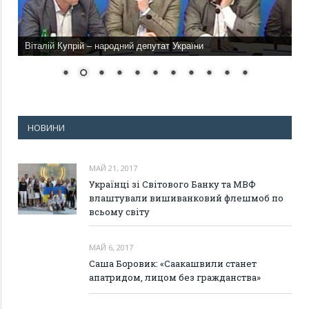
Віталій Купрій – народний депутат України
НОВИНИ
МАЙ 21, 2017
Українці зі Світового Банку та МВФ
влаштували вишиванковий флешмоб по
всьому світу
МАЙ 6, 2017
Саша Боровик: «Саакашвили станет
апатридом, лицом без гражданства»