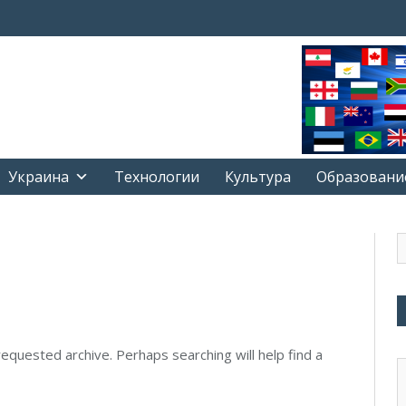
Украина
Технологии
Культура
Образовани
equested archive. Perhaps searching will help find a