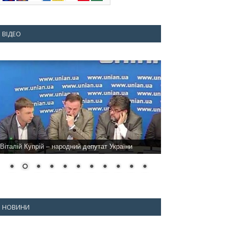
ВІДЕО
Віталій Купрій – народний депутат України
НОВИНИ