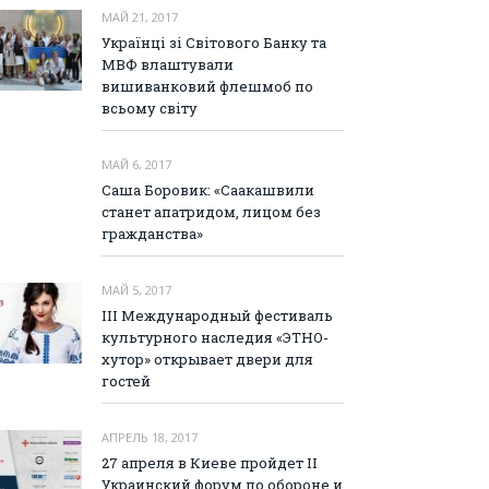
МАЙ 21, 2017
Українці зі Світового Банку та
МВФ влаштували
вишиванковий флешмоб по
всьому світу
МАЙ 6, 2017
Саша Боровик: «Саакашвили
станет апатридом, лицом без
гражданства»
МАЙ 5, 2017
III Международный фестиваль
культурного наследия «ЭТНО-
хутор» открывает двери для
гостей
АПРЕЛЬ 18, 2017
27 апреля в Киеве пройдет II
Украинский форум по обороне и