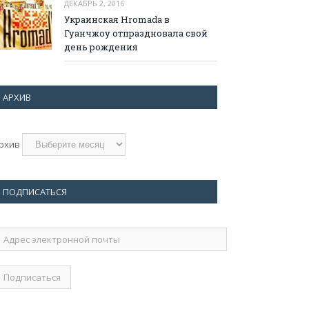
ДЕКАБРЬ 2, 2016
Украинская Hromada в
Гуанчжоу отпраздновала свой
день рождения
АРХИВ
рхив
ПОДПИСАТЬСЯ
дрес
лектронной
очты