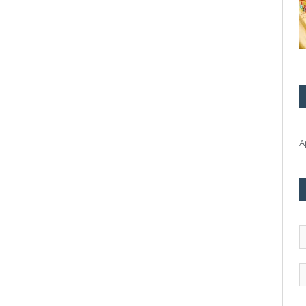
А
А
э
п