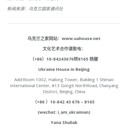
新闻来源：乌克兰国家通讯社
乌克兰之家网站：www.uahouse.net
文化艺术合作请致电：
（+86）10-84243676转8165 杨娜
Ukraine House in Beijing
Add:Room 1002, Hailong Tower, Building 1 Shimao
International Center, #13 Gongti NorthRoad, Chaoyang
District, Beijing, China
（+86 ）10-842 43 676 – 8165
(wechat: i_am_ukrainian)
Yana Shuliak