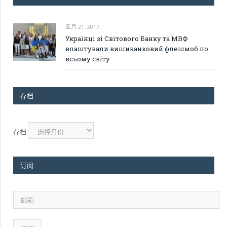
五月 21, 2017
Українці зі Світового Банку та МВФ
влаштували вишиванковий флешмоб по
всьому світу
存档
存档
订阅
邮
箱