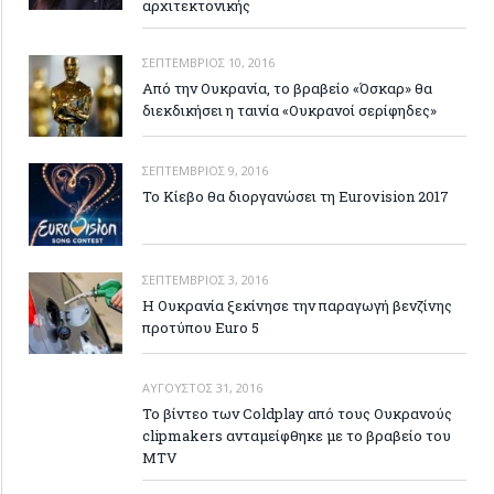
αρχιτεκτονικής
ΣΕΠΤΈΜΒΡΙΟΣ 10, 2016
Από την Ουκρανία, το βραβείο «Όσκαρ» θα
διεκδικήσει η ταινία «Ουκρανοί σερίφηδες»
ΣΕΠΤΈΜΒΡΙΟΣ 9, 2016
Το Κίεβο θα διοργανώσει τη Eurovision 2017
ΣΕΠΤΈΜΒΡΙΟΣ 3, 2016
Η Ουκρανία ξεκίνησε την παραγωγή βενζίνης
προτύπου Euro 5
ΑΎΓΟΥΣΤΟΣ 31, 2016
Το βίντεο των Coldplay από τους Ουκρανούς
clipmakers ανταμείφθηκε με το βραβείο του
MTV