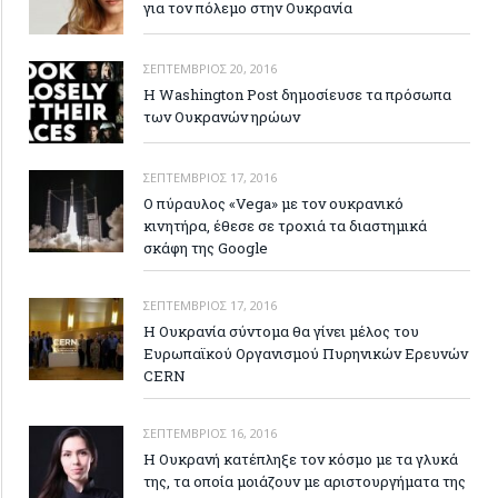
για τον πόλεμο στην Ουκρανία
ΣΕΠΤΈΜΒΡΙΟΣ 20, 2016
Η Washington Post δημοσίευσε τα πρόσωπα
των Ουκρανών ηρώων
ΣΕΠΤΈΜΒΡΙΟΣ 17, 2016
Ο πύραυλος «Vega» με τον ουκρανικό
κινητήρα, έθεσε σε τροχιά τα διαστημικά
σκάφη της Google
ΣΕΠΤΈΜΒΡΙΟΣ 17, 2016
Η Ουκρανία σύντομα θα γίνει μέλος του
Ευρωπαϊκού Οργανισμού Πυρηνικών Ερευνών
CERN
ΣΕΠΤΈΜΒΡΙΟΣ 16, 2016
H Ουκρανή κατέπληξε τον κόσμο με τα γλυκά
της, τα οποία μοιάζουν με αριστουργήματα της