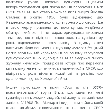
політичне русло. Зокрема, культурні ініціативи
використовувалися для покращення порозуміння між
СРСР та США, яке стало можливе після смерті Йосипа
Сталіна: в жовтні 1956 було відновлено дію
Радянсько-американського культурного договору. Це
в свою чергу призвело до початку мас-медійного
обміну, який хоч і не характеризувався високими
темпами, проте відігравав свою роль на суспільному
рівні, відкриваючи залізну завісу. В цьому ключі
важливим було поширення журналу «
Soviet Life
» (який
носив аполітичний характер і в основному стосувався
культурно-освітньої сфери) в США та американського
журналу «
America
» (поширював історії про перемоги
капіталізму на неполітичних майданчиках) в СРСР, що
відігравало роль вікна в інший світ в реаліях «
ми
проти них
» під час Холодної війни.
Іншим прикладом є пісня «
Back in the USSR
»
всесвітньовідомої групи Бітлз, що мала на меті
гуманізувати молодих людей, які живуть за залізною
завісою. У 1988 Пол Маккартні видав півмільйона копій
цього альбому, спрямувавши їх на ринок СРСР