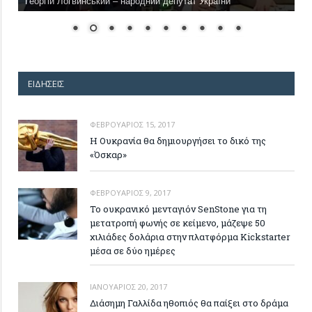
Георгій Логвинський – народний депутат України
ΕΙΔΉΣΕΙΣ
ΦΕΒΡΟΥΆΡΙΟΣ 15, 2017
Η Ουκρανία θα δημιουργήσει το δικό της
«Όσκαρ»
ΦΕΒΡΟΥΆΡΙΟΣ 9, 2017
Το ουκρανικό μενταγιόν SenStone για τη
μετατροπή φωνής σε κείμενο, μάζεψε 50
χιλιάδες δολάρια στην πλατφόρμα Kickstarter
μέσα σε δύο ημέρες
ΙΑΝΟΥΆΡΙΟΣ 20, 2017
Διάσημη Γαλλίδα ηθοπιός θα παίξει στο δράμα