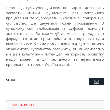
Реалізація культурної дипломатії в Україні дозволить
закласти міцний фундамент для загального
процвітання та сформувати інклюзивне, толерантне
суспільство, де цінується кожен громадянин. В
сучасному світі глобалізація та цифрові технології
змінюють способи взаємодії держави і громадян, в
формуванні яких прямі обміни в галузі культури
відіграють все більшу роль. І лише від зусиль всього
українського суспільства залежить, чи використаємо
ми цей культурний потенціал на користь розвитку
нашої країни та для активного та ефективного
просування інтересів України в світі.
SHARE.
Emai
Twitter
Facebook
Google+
Pinterest
LinkedIn
Tumblr
RELATED POSTS