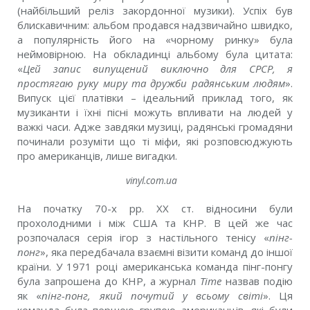
(найбільший реліз закордонної музики). Успіх був
блискавичним: альбом продався надзвичайно швидко,
а популярність його на «чорному ринку» була
неймовірною. На обкладинці альбому була цитата:
«
Цей запис випущений виключно для СРСР, я
простягаю руку миру та дружби радянським людям
».
Випуск цієї платівки – ідеальний приклад того, як
музиканти і їхні пісні можуть впливати на людей у
важкі часи. Адже завдяки музиці, радянські громадяни
починали розуміти що ті міфи, які розповсюджують
про американців, лише вигадки.
vinyl.com.ua
На початку 70-х рр. ХХ ст. відносини були
прохолодними і між США та КНР. В цей же час
розпочалася серія ігор з настільного тенісу «
пінг-
понг
», яка передбачала взаємні візити команд до іншої
країни. У 1971 році американська команда пінг-понгу
була запрошена до КНР, а журнал
Time
назвав подію
як «
пінг-понг, який почутий у всьому світі
». Ця