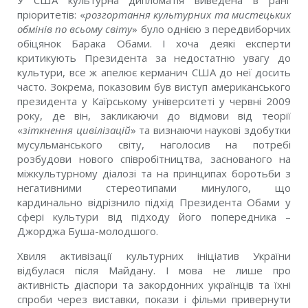
У США культурна дипломатія виведена в ранг
пріоритетів: «
розгортання культурних та мистецьких
обмінів по всьому світу
» було однією з передвиборчих
обіцянок Барака Обами. І хоча деякі експерти
критикують Президента за недостатню увагу до
культури, все ж апелює керманич США до неї досить
часто. Зокрема, показовим був виступ американського
президента у Каїрському університеті у червні 2009
року, де він, закликаючи до відмови від теорії
«
зіткнення цивілізацій
» та визнаючи наукові здобутки
мусульманського світу, наголосив на потребі
розбудови нового співробітництва, заснованого на
міжкультурному діалозі та на принципах боротьби з
негативними стереотипами минулого, що
кардинально відрізнило підхід Президента Обами у
сфері культури від підходу його попередника –
Джорджа Буша-молодшого.
Хвиля активізації культурних ініціатив України
відбулася після Майдану. І мова не лише про
активність діаспори та закордонних українців та їхні
спроби через виставки, покази і фільми привернути