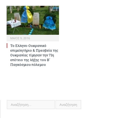
ΜΆΙΟΣ 9, 2016
Το Ελληνο-Ουκρανικό
επιμελητήριο & Πρεσβεία της
Ουκρανίας τίμησαν την 71η
επέτειο της λήξης του Β΄
Παγκόσμιου πόλεμου