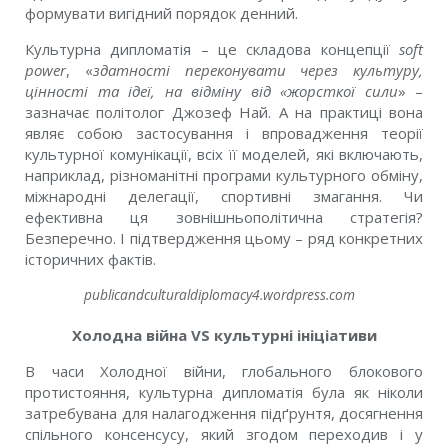
формувати вигідний порядок денний.
Культурна дипломатія – це складова концепції
soft
power
, «
здатності переконувати через культуру,
цінності та ідеї, на відміну від «жорсткої сили
» –
зазначає політолог Джозеф Най. А на практиці вона
являє собою застосування і впровадження теорії
культурної комунікації, всіх її моделей, які включають,
наприклад, різноманітні програми культурного обміну,
міжнародні делегації, спортивні змагання. Чи
ефективна ця зовнішньополітична стратегія?
Безперечно. І підтвердження цьому – ряд конкретних
історичних фактів.
publicandculturaldiplomacy4.wordpress.com
Холодна війна
VS
культурні ініціативи
В часи Холодної війни, глобального блокового
протистояння, культурна дипломатія була як ніколи
затребувана для налагодження підґрунтя, досягнення
спільного консенсусу, який згодом переходив і у