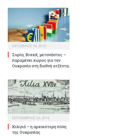
ΟΚΤΏΒΡΙΟΣ 14, 2016
Συρία, Brexit, μετανάστες –
παραμένει χώρος για την
Ουκρανία στη διεθνή ατζέντα;
ΣΕΠΤΈΜΒΡΙΟΣ 26, 2016
Κιλιγιά – η αρχαιότερη πόλη
της Ουκρανίας