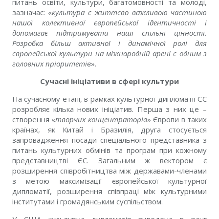
питань освіти, культури, багатомовності та молоді,
зазначає: «
культура є життєво важливою частиною
нашої колективної європейської ідентичності і
допомагає підтримувати наші спільні цінності.
Розробка більш активної і динамічної ролі для
європейської культури на міжнародній арені є одним з
головних пріоритетів
».
Сучасні ініціативи в сфері культури
На сучасному етапі, в рамках культурної дипломатії ЄС
розробляє кілька нових ініціатив. Перша з них це –
створення «
творчих концентраторів
» Європи в таких
країнах, як Китай і Бразилія, друга стосується
запровадження посади спеціального представника з
питань культурних обмінів та програм при кожному
представництві ЄС. Загальним ж вектором є
розширення співробітництва між державами-членами
з метою максимізації європейської культурної
дипломатії, розширення співпраці між культурними
інститутами і громадянським суспільством.