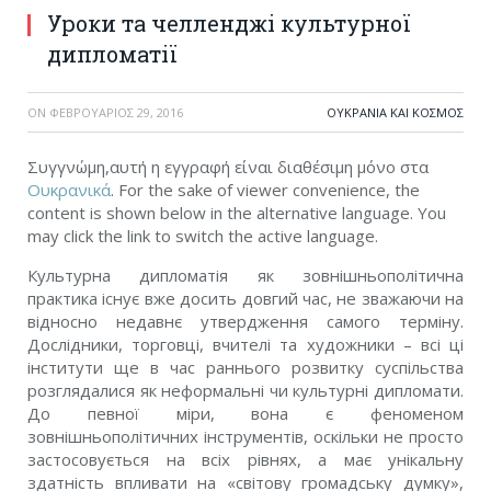
Уроки та челленджі культурної
дипломатії
ON
ΦΕΒΡΟΥΆΡΙΟΣ 29, 2016
ΟΥΚΡΑΝΊΑ ΚΑΙ ΚΌΣΜΟΣ
Συγγνώμη,αυτή η εγγραφή είναι διαθέσιμη μόνο στα
Ουκρανικά
. For the sake of viewer convenience, the
content is shown below in the alternative language. You
may click the link to switch the active language.
Культурна дипломатія як зовнішньополітична
практика існує вже досить довгий час, не зважаючи на
відносно недавнє утвердження самого терміну.
Дослідники, торговці, вчителі та художники – всі ці
інститути ще в час раннього розвитку суспільства
розглядалися як неформальні чи культурні дипломати.
До певної міри, вона є феноменом
зовнішньополітичних інструментів, оскільки не просто
застосовується на всіх рівнях, а має унікальну
здатність впливати на «світову громадську думку»,