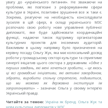
увагу до «українського питання». Не зважаючи на
проблеми, які пов’язані з реформуванням сфери
культури в Україні, позитивні зрушення все ж таки є.
Зокрема, реагуючи на необхідність консолідувати
зусилля в цій сфері, в складі українського МЗС
розпочало свою роботу нове управління публічної
дипломатії, якe буде здійснювати координаційні
функції, надаючи також підтримку організаторам
культурних проектів для іноземних аудиторій.
Важливим в цьому напрямку було призначення на
керівну посаду Ольгу Жук, яка має колосальний досвід
роботи у громадському секторі культури та сприятиме
синергії ініціатив цього сектора з державним. «
Одне з
перших завдань, які мені хочеться зробити, – це якось
ці всі громадські ініціативи, які активні закордоном,
зібрати, виробити спільну стратегію, подивитися,
що ми можемо як державна інституція їм
запропонувати
» – зазначає Ольга у своєму інтерв’ю
Українській правді.
Читайте за темою:
Україна як бренд. Ольга Жук та
нова культурна дипломатія у МЗС