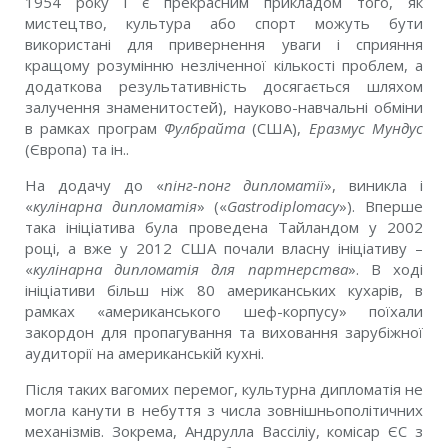
1954 року і є прекрасним прикладом того, як
мистецтво, культура або спорт можуть бути
використані для привернення уваги і сприяння
кращому розумінню незліченної кількості проблем, а
додаткова результативність досягається шляхом
залучення знаменитостей), науково-навчальні обміни
в рамках програм
Фулбрайта
(США),
Еразмус Мундус
(Європа) та ін..
На додачу до «
пінг-понг дипломатії
», виникла і
«
кулінарна дипломатія
» («
Gastrodiplomacy
»). Вперше
така ініціатива була проведена Тайландом у 2002
році, а вже у 2012 США почали власну ініціативу –
«
кулінарна дипломатія для партнерства
». В ході
ініціативи більш ніж 80 американських кухарів, в
рамках «американського шеф-корпусу» поїхали
закордон для пропагування та виховання зарубіжної
аудиторії на американській кухні.
Після таких вагомих перемог, культурна дипломатія не
могла канути в небуття з числа зовнішньополітичних
механізмів. Зокрема, Андрулла Вассіліу, комісар ЄС з