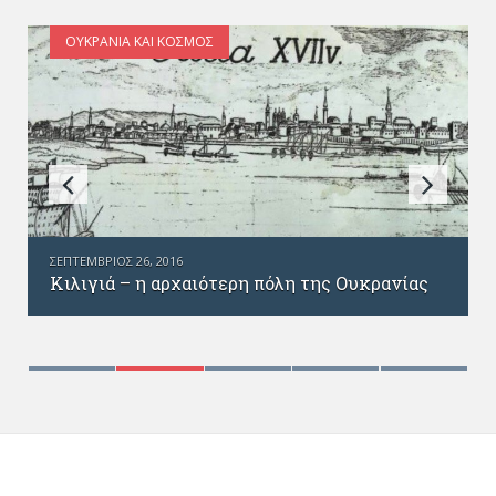
ΟΥΚΡΑΝΊΑ ΚΑΙ ΚΌΣΜΟΣ
ΣΕΠΤΈΜΒΡΙΟΣ 26, 2016
Κιλιγιά – η αρχαιότερη πόλη της Ουκρανίας
ς
publicandculturaldiplomacy4.wordpress.com