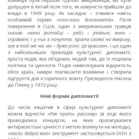
команда була першою групою американців, які були
допущені в Китай після того, як комуністи прийшли до
влади в 1949 році. Як наслідок – з’явився навіть
особливий термін «
пінг-понг дипломатія
». Після
повернення в США, один з американських гравців
сказав: «
вони (китайці – ред.) – реальні, вони –
справжні, і у них є почуття. Країна схожа на Америку,
але в той же час ми – дуже різні. Це красиво
». І це один
з найсильніших прикладів культурної дипломатії,
проста подія, яка об’єднала людей там, де їх поділила
політика та ідеологія. Подія символізувала відкритість
обох країн, наміри пом’якшити взаємини і створила
підґрунтя для історичного візиту Президента Ніксона
до Пекіну у 1972 році.
Нові форми дипломатії
До числа ініціатив в сфері культурної дипломатії
можна віднести «
Рок проти расизму
» (в ході якого
проводилися концерти, на яких пропагувалися
антирасистські цінності з метою вплинути на молодь),
«
посли доброї волі
» (інструмент застосовується ООН з