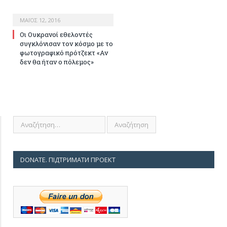
ΜΆΙΟΣ 12, 2016
Οι Ουκρανοί εθελοντές
συγκλόνισαν τον κόσμο με το
φωτογραφικό πρότζεκτ «Αν
δεν θα ήταν ο πόλεμος»
DONATE. ПІДТРИМАТИ ПРОЕКТ