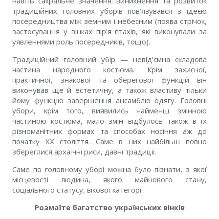
навіть сакральне значення: виникнення та розвиток
традиційних головних уборів пов’язувався з ідеєю
посередництва між земним і небесним (поява стрічок,
застосування у вінках пір’я птахів, які виконували за
уявленнями роль посередників, тощо).
Традиційний головний убір — невід’ємна складова
частина народного костюма. Крім захисної,
практичної, знакової та оберегової функцій він
виконував ще й естетичну, а також властиву тільки
йому функцію завершення ансамблю одягу. Головні
убори, крім того, виявились найменш змінною
частиною костюма, мало змін відбулось також в їх
різноманітних формах та способах носіння аж до
початку XX століття. Саме в них найбільш повно
збереглися архаїчні риси, давні традиції.
Саме по головному уборі можна було пізнати, з якої
місцевості людина, якого майнового стану,
соціального статусу, вікової категорії.
Розмаїте багатство українських вінків