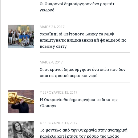
Οι Ουκρανοί δημιούργησαν ένα ρομπότ-
γεωργό
ΜΆΙΟΣ 21, 2017
Українці зі Світового Банку та МВФ
влаштували вишиванковий флешмоб по
всьому світу
ΜΆΙΟΣ 4, 2017
Οι ουκρανοί δημιούργησαν ένα σπίτι που δεν
απαιτεί φυσικό αέριο και νερό
ΦΕΒΡΟΥΆΡΙΟΣ 15, 2017
Η Ουκρανία θα δημιουργήσει το δικό της
«Όσκαρ»
ΦΕΒΡΟΥΆΡΙΟΣ 11, 2017
Το μοντέλο από την Ουκρανία στην αναπηρική
καρέκλα κατέκτησε τον κόσμο της μόδας