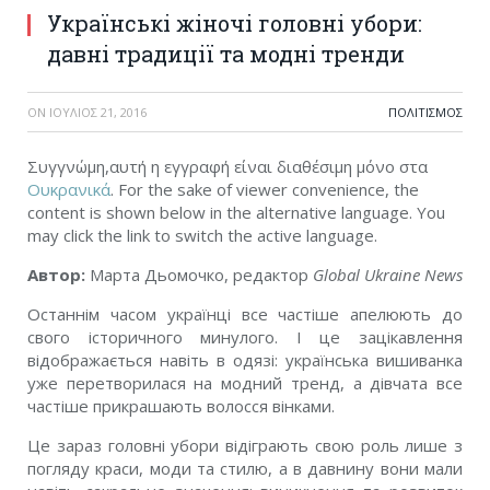
Українські жіночі головні убори:
давні традиції та модні тренди
ON
ΙΟΎΛΙΟΣ 21, 2016
ΠΟΛΙΤΙΣΜΌΣ
Συγγνώμη,αυτή η εγγραφή είναι διαθέσιμη μόνο στα
Ουκρανικά
. For the sake of viewer convenience, the
content is shown below in the alternative language. You
may click the link to switch the active language.
Автор:
Марта Дьомочко, редактор
Global
Ukraine
News
Останнім часом українці все частіше апелюють до
свого історичного минулого. І це зацікавлення
відображається навіть в одязі: українська вишиванка
уже перетворилася на модний тренд, а дівчата все
частіше прикрашають волосся вінками.
Це зараз головні убори відіграють свою роль лише з
погляду краси, моди та стилю, а в давнину вони мали