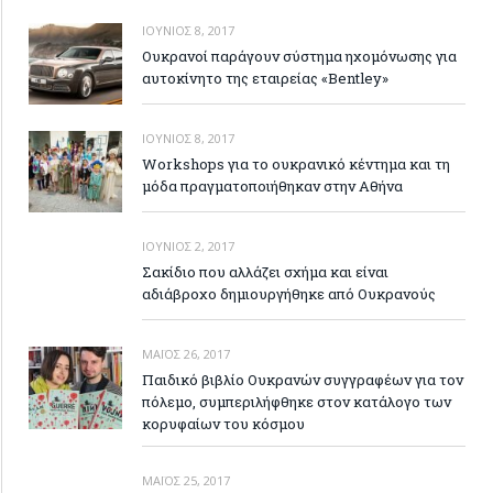
ΙΟΎΝΙΟΣ 8, 2017
Ουκρανοί παράγουν σύστημα ηχομόνωσης για
αυτοκίνητο της εταιρείας «Bentley»
ΙΟΎΝΙΟΣ 8, 2017
Workshops για το ουκρανικό κέντημα και τη
μόδα πραγματοποιήθηκαν στην Αθήνα
ΙΟΎΝΙΟΣ 2, 2017
Σακίδιο που αλλάζει σχήμα και είναι
αδιάβροχο δημιουργήθηκε από Ουκρανούς
ΜΆΙΟΣ 26, 2017
Παιδικό βιβλίο Ουκρανών συγγραφέων για τον
πόλεμο, συμπεριλήφθηκε στον κατάλογο των
κορυφαίων του κόσμου
ΜΆΙΟΣ 25, 2017