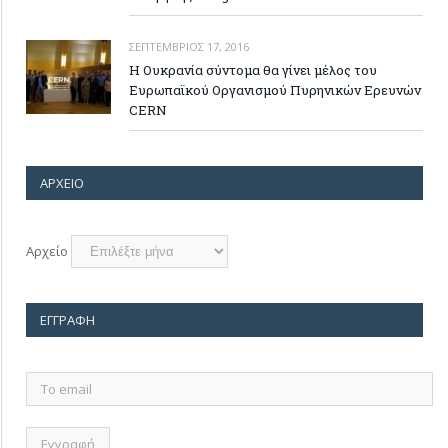
ΣΕΠΤΈΜΒΡΙΟΣ 17, 2016
Η Ουκρανία σύντομα θα γίνει μέλος του
Ευρωπαϊκού Οργανισμού Πυρηνικών Ερευνών
CERN
ΑΡΧΕΊΟ
Αρχείο
ΕΓΓΡΑΦΉ
Το
email