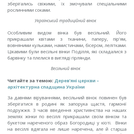
зберігались свіжими, їх змочували спеціальними
рослинними соками.
Український традиційний вінок
Особливим видом вінка був весільний. Його
прикрашали квітами з тканини, паперу, пір’ям,
вовняними кульками, намистинами, бісером, лелітками.
Цікавими були весільні вінки Поділля, які складалися з
барвінку та плелися в вигляді гірлянди.
Весільний вінок
Читайте за темою:
Дерев’яні церкви –
архітектурна спадщина України
За давніми віруваннями, весільний вінок повинен був
зберігатися в родині як запорука щастя, гармонії
подружжя. З часів введення християнства на наших
землях жінки по весіллі прикрашали своїм вінком та
букетом нареченого образ Богородиці у кіоті. Вінки
на весіллі вдягала не лише наречена, але й старша