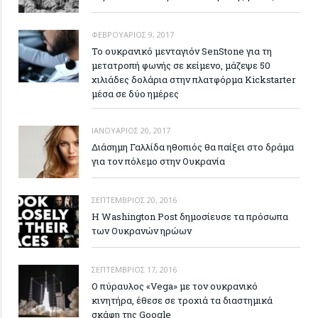
ΦΕΒΡΟΥΆΡΙΟΣ 9, 2017
Το ουκρανικό μενταγιόν SenStone για τη
μετατροπή φωνής σε κείμενο, μάζεψε 50
χιλιάδες δολάρια στην πλατφόρμα Kickstarter
μέσα σε δύο ημέρες
ΙΑΝΟΥΆΡΙΟΣ 20, 2017
Διάσημη Γαλλίδα ηθοπιός θα παίξει στο δράμα
για τον πόλεμο στην Ουκρανία
ΣΕΠΤΈΜΒΡΙΟΣ 20, 2016
Η Washington Post δημοσίευσε τα πρόσωπα
των Ουκρανών ηρώων
ΣΕΠΤΈΜΒΡΙΟΣ 17, 2016
Ο πύραυλος «Vega» με τον ουκρανικό
κινητήρα, έθεσε σε τροχιά τα διαστημικά
σκάφη της Google