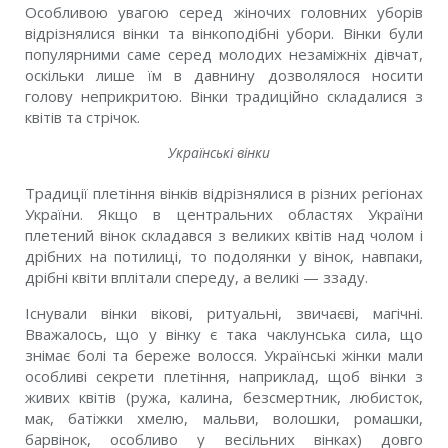
Особливою увагою серед жіночих головних уборів
відрізнялися вінки та вінкоподібні убори. Вінки були
популярними саме серед молодих незаміжніх дівчат,
оскільки лише їм в давнину дозволялося носити
голову неприкритою. Вінки традиційно складалися з
квітів та стрічок.
Українські вінки
Традиції плетіння вінків відрізнялися в різних регіонах
України. Якщо в центральних областях України
плетений вінок складався з великих квітів над чолом і
дрібних на потилиці, то подолянки у вінок, навпаки,
дрібні квіти вплітали спереду, а великі — ззаду.
Існували вінки вікові, ритуальні, звичаєві, магічні.
Вважалось, що у вінку є така чаклунська сила, що
знімає болі та береже волосся. Українські жінки мали
особливі секрети плетіння, наприклад, щоб вінки з
живих квітів (ружа, калина, безсмертник, любисток,
мак, батіжки хмелю, мальви, волошки, ромашки,
барвінок, особливо у весільних вінках) довго