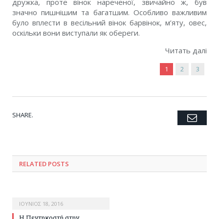
дружка, проте вінок нареченої, звичайно ж, був
значно пишнішим та багатшим. Особливо важливим
було вплести в весільний вінок барвінок, м’яту, овес,
оскільки вони виступали як обереги.
Читать далі
1
2
3
SHARE.
Emai
Twitter
Facebook
Google+
Pinterest
LinkedIn
Tumblr
RELATED POSTS
ΙΟΎΝΙΟΣ 18, 2016
Η Πεντηκοστή στην