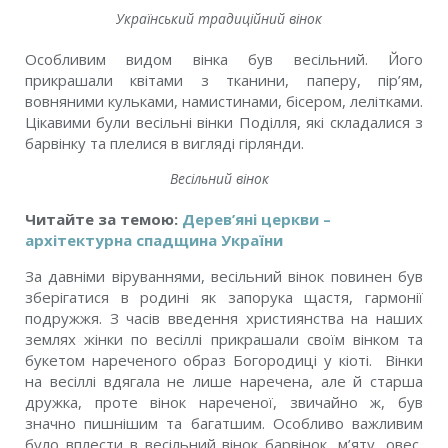
Український традиційний вінок
Особливим видом вінка був весільний. Його
прикрашали квітами з тканини, паперу, пір’ям,
вовняними кульками, намистинами, бісером, лелітками.
Цікавими були весільні вінки Поділля, які складалися з
барвінку та плелися в вигляді гірлянди.
Весільний вінок
Читайте за темою:
Дерев’яні церкви –
архітектурна спадщина України
За давніми віруваннями, весільний вінок повинен був
зберігатися в родині як запорука щастя, гармонії
подружжя. З часів введення християнства на наших
землях жінки по весіллі прикрашали своїм вінком та
букетом нареченого образ Богородиці у кіоті. Вінки
на весіллі вдягала не лише наречена, але й старша
дружка, проте вінок нареченої, звичайно ж, був
значно пишнішим та багатшим. Особливо важливим
було вплести в весільний вінок барвінок, м’яту, овес,