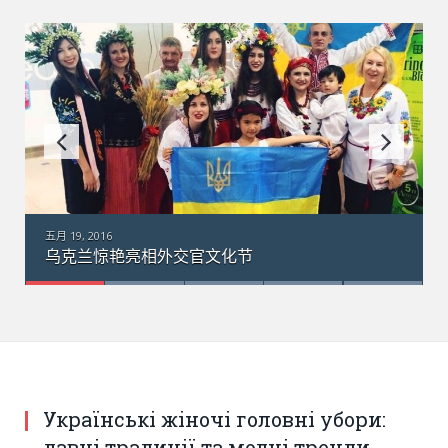
五月 18, 2016
乌克兰“梦幻”运输机在澳大利亚：引数千群众围观
Українські жіночі головні убори:
давні традиції та модні тренди