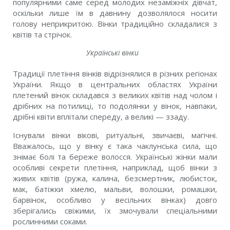
популярними саме серед молодих незаміжніх дівчат,
оскільки лише їм в давнину дозволялося носити
голову неприкритою. Вінки традиційно складалися з
квітів та стрічок.
Українські вінки
Традиції плетіння вінків відрізнялися в різних регіонах
України. Якщо в центральних областях України
плетений вінок складався з великих квітів над чолом і
дрібних на потилиці, то подолянки у вінок, навпаки,
дрібні квіти вплітали спереду, а великі — ззаду.
Існували вінки вікові, ритуальні, звичаєві, магічні.
Вважалось, що у вінку є така чаклунська сила, що
знімає болі та береже волосся. Українські жінки мали
особливі секрети плетіння, наприклад, щоб вінки з
живих квітів (ружа, калина, безсмертник, любисток,
мак, батіжки хмелю, мальви, волошки, ромашки,
барвінок, особливо у весільних вінках) довго
зберігались свіжими, їх змочували спеціальними
рослинними соками.