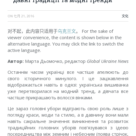
ON
七月 21, 2016
文化
对不起，此内容只适用于
乌克兰文
。 For the sake of
viewer convenience, the content is shown below in the
alternative language. You may click the link to switch the
active language.
Автор:
Марта Дьомочко, редактор
Global
Ukraine
News
Останнім часом українці все частіше апелюють до
свого історичного минулого. І це зацікавлення
відображається навіть в одязі: українська вишиванка
уже перетворилася на модний тренд, а дівчата все
частіше прикрашають волосся вінками.
Це зараз головні убори відіграють свою роль лише з
погляду краси, моди та стилю, а в давнину вони мали
навіть сакральне значення: виникнення та розвиток
традиційних головних уборів пов’язувався з ідеєю
посередництва між земним і небесним (поява стрічок,