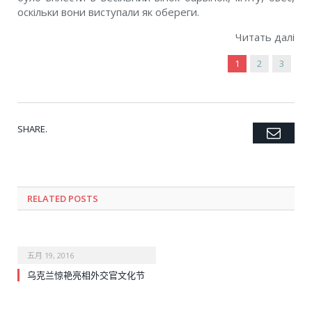
оскільки вони виступали як обереги.
Читать далі
1
2
3
SHARE.
Emai
Twitter
Facebook
Google+
Pinterest
LinkedIn
Tumblr
RELATED POSTS
五月 19, 2016
乌克兰惊艳亮相外交官文化节