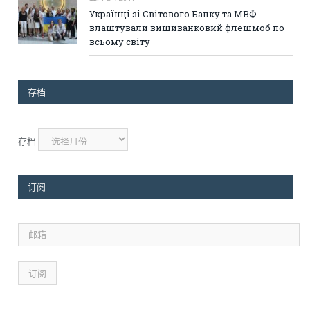
Українці зі Світового Банку та МВФ
влаштували вишиванковий флешмоб по
всьому світу
存档
存档
订阅
邮
箱