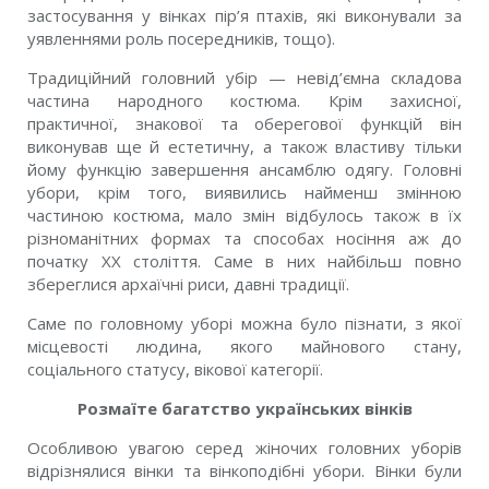
застосування у вінках пір’я птахів, які виконували за
уявленнями роль посередників, тощо).
Традиційний головний убір — невід’ємна складова
частина народного костюма. Крім захисної,
практичної, знакової та оберегової функцій він
виконував ще й естетичну, а також властиву тільки
йому функцію завершення ансамблю одягу. Головні
убори, крім того, виявились найменш змінною
частиною костюма, мало змін відбулось також в їх
різноманітних формах та способах носіння аж до
початку XX століття. Саме в них найбільш повно
збереглися архаїчні риси, давні традиції.
Саме по головному уборі можна було пізнати, з якої
місцевості людина, якого майнового стану,
соціального статусу, вікової категорії.
Розмаїте багатство українських вінків
Особливою увагою серед жіночих головних уборів
відрізнялися вінки та вінкоподібні убори. Вінки були