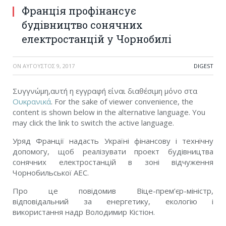
Франція профінансує
будівництво сонячних
електростанцій у Чорнобилі
ON
ΑΎΓΟΥΣΤΟΣ 9, 2017
DIGEST
Συγγνώμη,αυτή η εγγραφή είναι διαθέσιμη μόνο στα
Ουκρανικά
. For the sake of viewer convenience, the
content is shown below in the alternative language. You
may click the link to switch the active language.
Уряд Франції надасть Україні фінансову і технічну
допомогу, щоб реалізувати проект будівництва
сонячних електростанцій в зоні відчуження
Чорнобильської АЕС.
Про це повідомив Віце-прем’єр-міністр,
відповідальний за енергетику, екологію і
використання надр Володимир Кістіон.