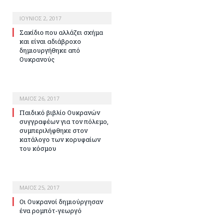
ΙΟΎΝΙΟΣ 2, 2017
Σακίδιο που αλλάζει σχήμα
και είναι αδιάβροχο
δημιουργήθηκε από
Ουκρανούς
ΜΆΙΟΣ 26, 2017
Παιδικό βιβλίο Ουκρανών
συγγραφέων για τον πόλεμο,
συμπεριλήφθηκε στον
κατάλογο των κορυφαίων
του κόσμου
ΜΆΙΟΣ 25, 2017
Οι Ουκρανοί δημιούργησαν
ένα ρομπότ-γεωργό