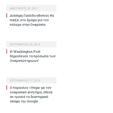
ΙΑΝΟΥΆΡΙΟΣ 20, 2017
Διάσημη Γαλλίδα ηθοπιός θα
παίξει στο δράμα για τον
πόλεμο στην Ουκρανία
ΣΕΠΤΈΜΒΡΙΟΣ 20, 2016
Η Washington Post
δημοσίευσε τα πρόσωπα των
Ουκρανών ηρώων
ΣΕΠΤΈΜΒΡΙΟΣ 17, 2016
Ο πύραυλος «Vega» με τον
ουκρανικό κινητήρα, έθεσε
σε τροχιά τα διαστημικά
σκάφη της Google