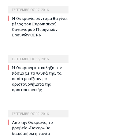
ΣΕΠΤΈΜΒΡΙΟΣ 17, 2016
Η Ουκρανία σύντομα θα γίνει
μέλος του Ευρωπαϊκού
Οργανισμού Πυρηνικών
Ερευνών CERN
ΣΕΠΤΈΜΒΡΙΟΣ 16, 2016
H Ουκρανή κατέπληξε τον
κόσμο με τα γλυκά της, τα
οποία μοιάζουν με
αριστουργήματα της
αρχιτεκτονικής
ΣΕΠΤΈΜΒΡΙΟΣ 10, 2016
Από την Ουκρανία, το
βραβείο «Όσκαρ» θα
διεκδικήσει η ταινία