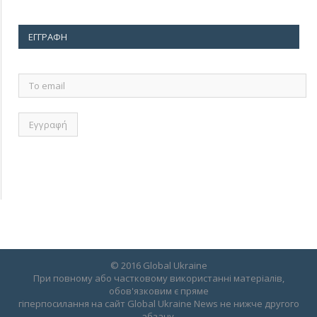
ΕΓΓΡΑΦΉ
Το
email
© 2016 Global Ukraine
При повному або частковому використанні матеріалів,
обов'язковим є пряме
гіперпосилання на сайт Global Ukraine News не нижче другого
абзацу.