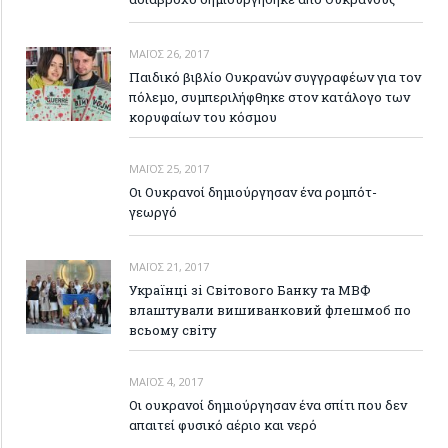
ΜΆΙΟΣ 26, 2017
Παιδικό βιβλίο Ουκρανών συγγραφέων για τον
πόλεμο, συμπεριλήφθηκε στον κατάλογο των
κορυφαίων του κόσμου
ΜΆΙΟΣ 25, 2017
Οι Ουκρανοί δημιούργησαν ένα ρομπότ-
γεωργό
ΜΆΙΟΣ 21, 2017
Українці зі Світового Банку та МВФ
влаштували вишиванковий флешмоб по
всьому світу
ΜΆΙΟΣ 4, 2017
Οι ουκρανοί δημιούργησαν ένα σπίτι που δεν
απαιτεί φυσικό αέριο και νερό