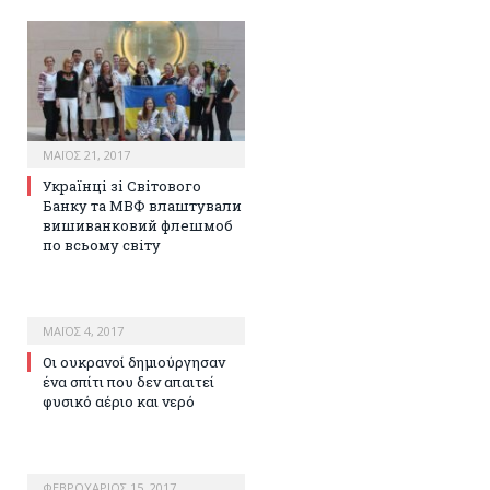
ΜΆΙΟΣ 21, 2017
Українці зі Світового
Банку та МВФ влаштували
вишиванковий флешмоб
по всьому світу
ΜΆΙΟΣ 4, 2017
Οι ουκρανοί δημιούργησαν
ένα σπίτι που δεν απαιτεί
φυσικό αέριο και νερό
ΦΕΒΡΟΥΆΡΙΟΣ 15, 2017