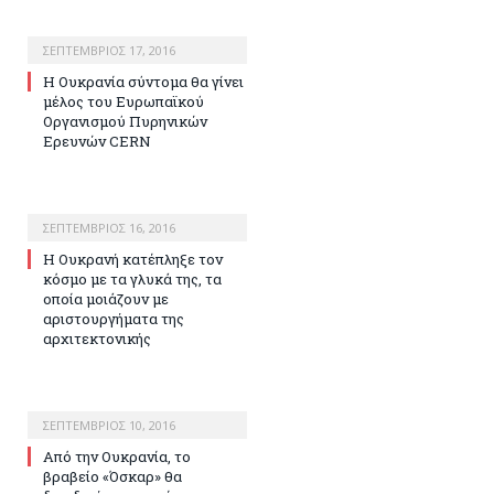
ΣΕΠΤΈΜΒΡΙΟΣ 17, 2016
Η Ουκρανία σύντομα θα γίνει
μέλος του Ευρωπαϊκού
Οργανισμού Πυρηνικών
Ερευνών CERN
ΣΕΠΤΈΜΒΡΙΟΣ 16, 2016
H Ουκρανή κατέπληξε τον
κόσμο με τα γλυκά της, τα
οποία μοιάζουν με
αριστουργήματα της
αρχιτεκτονικής
ΣΕΠΤΈΜΒΡΙΟΣ 10, 2016
Από την Ουκρανία, το
βραβείο «Όσκαρ» θα