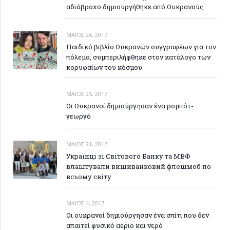
αδιάβροχο δημιουργήθηκε από Ουκρανούς
ΜΆΙΟΣ 26, 2017
Παιδικό βιβλίο Ουκρανών συγγραφέων για τον
πόλεμο, συμπεριλήφθηκε στον κατάλογο των
κορυφαίων του κόσμου
ΜΆΙΟΣ 25, 2017
Οι Ουκρανοί δημιούργησαν ένα ρομπότ-
γεωργό
ΜΆΙΟΣ 21, 2017
Українці зі Світового Банку та МВФ
влаштували вишиванковий флешмоб по
всьому світу
ΜΆΙΟΣ 4, 2017
Οι ουκρανοί δημιούργησαν ένα σπίτι που δεν
απαιτεί φυσικό αέριο και νερό