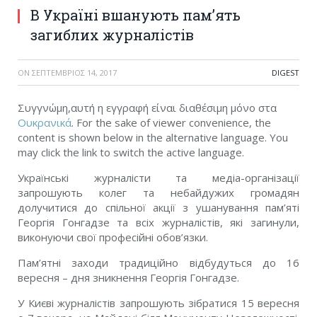
В Україні вшанують пам’ять
загиблих журналістів
ON
ΣΕΠΤΈΜΒΡΙΟΣ 14, 2017
DIGEST
Συγγνώμη,αυτή η εγγραφή είναι διαθέσιμη μόνο στα
Ουκρανικά
. For the sake of viewer convenience, the
content is shown below in the alternative language. You
may click the link to switch the active language.
Українські журналісти та медіа-організації
запрошують колег та небайдужих громадян
долучитися до спільної акції з ушанування пам’яті
Георгія Гонгадзе та всіх журналістів, які загинули,
виконуючи свої професійні обов’язки.
Пам’ятні заходи традиційно відбудуться до 16
вересня – дня зникнення Георгія Гонгадзе.
У Києві журналістів запрошують зібратися 15 вересня