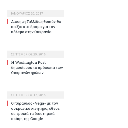
ΙΑΝΟΥΆΡΙΟΣ 20, 2017
Διάσημη Γαλλίδα ηθοπιός θα
παίξει στο δράμα για τον
πόλεμο στην Ουκρανία
ΣΕΠΤΈΜΒΡΙΟΣ 20, 2016
Η Washington Post
δημοσίευσε τα πρόσωπα των
Ουκρανών ηρώων
ΣΕΠΤΈΜΒΡΙΟΣ 17, 2016
Ο πύραυλος «Vega» με τον
ουκρανικό κινητήρα, έθεσε
σε τροχιά τα διαστημικά
σκάφη της Google