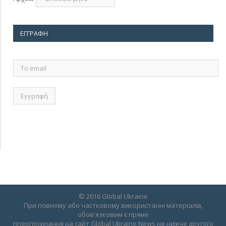
ΕΓΓΡΑΦΉ
Το
email
© 2016 Global Ukraine
При повному або частковому використанні матеріалів,
обов'язковим є пряме
гіперпосилання на сайт Global Ukraine News не нижче другого