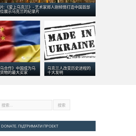
片:《爱上乌克兰》- 艺术家郑人刚倾情打造中国首部
位展示乌克兰的纪录片
 2016
兰“梦幻”运输机在澳大利亚：引数千群众围观
乌合作》中国成为乌
乌克兰人改变历史进程的
货物的最大买家
十大发明
DONATE. ПІДТРИМАТИ ПРОЕКТ