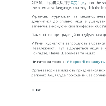
对不起，此内容只适用于
乌克兰文
。 For the sa
the alternative language. You may click the lin
Українські журналісти та медіа-орган
долучитися до спільної акції з ушануванн
загинули, виконуючи свої професійні обов’я
Пам’ятні заходи традиційно відбудуться до
У Києві журналістів запрошують зібратис
Незалежності. Тут відбудеться акція з у
Гонгадзе, Павла Шеремета та інших.
Читати за темою:
У Норвегії покажуть
Організатори закликають приєднатися всіх о
регіонах. Акція буде проходити без організа
SHARE.