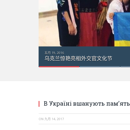
五月 19, 2016
乌克兰惊艳亮相外交官文化节
В Україні вшанують пам’ять
ON
九月 14, 2017