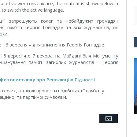
ke of viewer convenience, the content is shown below in
k to switch the active language.
ізації запрошують колег та небайдужих громадян
я пам’яті Георгія Гонгадзе та всіх журналістів, які
зки.
 16 вересня – дня зникнення Георгія Гонгадзе.
я 15 вересня о 7 вечора, на Майдані біля Монументу
шанування пам’яті загиблих журналістів – Георгія
 фотовиставку про Революцію Гідності
хочих, а також провести подібні акції пам’яті у
ційної та партійної символіки.
Twitter
Facebook
Google+
Pinterest
LinkedIn
Tumblr
Email