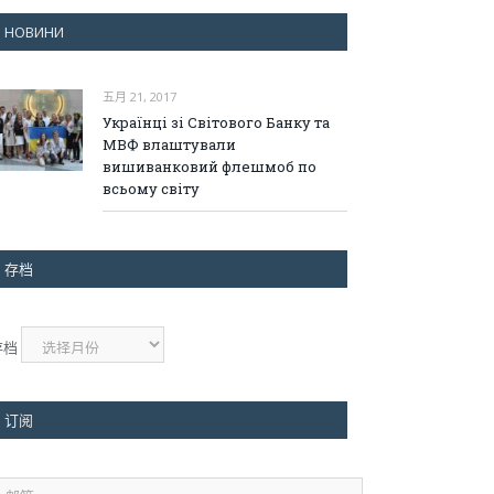
НОВИНИ
五月 21, 2017
Українці зі Світового Банку та
МВФ влаштували
вишиванковий флешмоб по
всьому світу
存档
存档
订阅
邮