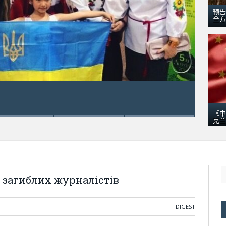
预告
全方
五月 18,
乌克
《中
克兰
 загиблих журналістів
DIGEST