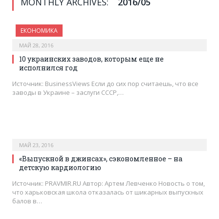
MONTHLY ARCHIVES:
2016/05
ЕКОНОМИКА
МАЙ 28, 2016
10 украинских заводов, которым еще не
исполнился год
Источник: BusinessViews Если до сих пор считаешь, что все
заводы в Украине – заслуги СССР,…
МАЙ 23, 2016
«Выпускной в джинсах», сэкономленное – на
детскую кардиологию
Источник: PRAVMIR.RU Автор: Артем Левченко Новость о том,
что харьковская школа отказалась от шикарных выпускных
балов в…