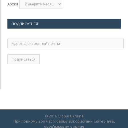
Архив
ПОДПИСАТЬСЯ
Адрес
электронной
почты
© 2016 Global Ukraine
При повному або частковому використанні матеріалів,
обов'язковим є пряме