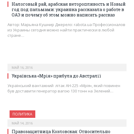
Налоговый рай, арабская неторопливость и Новый
год под пальмами: украинка рассказала о работе в
ОАЭ и почему об этом можно написать рассказ
Автор: Марьяна Кушнир Джерело: rabota.ua Профессионалов
из Украины сегодня можно найти практически в любой
стране…
МАЙ 16, 2016
Українська «Мрія» прибула до Австралії
Український вантажний літак АН-225 «Мрія», який повинен
був доставити генератор вагою 130 тонн на Зелений…
ПОЛИТИКА
МАЙ 14, 2016
Правозащитница Козловская: Относительно