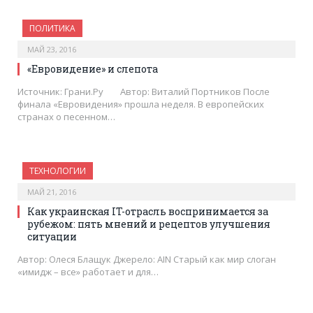
ПОЛИТИКА
МАЙ 23, 2016
«Евровидение» и слепота
Источник: Грани.Ру Автор: Виталий Портников После
финала «Евровидения» прошла неделя. В европейских
странах о песенном…
ТЕХНОЛОГИИ
МАЙ 21, 2016
Как украинская IT-отрасль воспринимается за
рубежом: пять мнений и рецептов улучшения
ситуации
Автор: Олеся Блащук Джерело: AIN Старый как мир слоган
«имидж – все» работает и для…