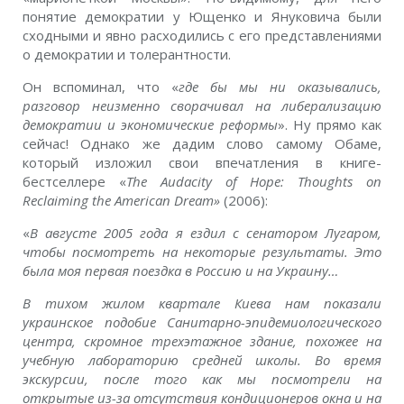
понятие демократии у Ющенко и Януковича были
сходными и явно расходились с его представлениями
о демократии и толерантности.
Он вспоминал, что «
где бы мы ни оказывались,
разговор неизменно сворачивал на либерализацию
демократии и экономические реформы
». Ну прямо как
сейчас! Однако же дадим слово самому Обаме,
который изложил свои впечатления в книге-
бестселлере «
The Audacity of Hope: Thoughts on
Reclaiming the American Dream»
(2006):
«
В августе 2005 года я ездил с сенатором Лугаром,
чтобы посмотреть на некоторые результаты. Это
была моя первая поездка в Россию и на Украину…
В тихом жилом квартале Киева нам показали
украинское подобие Санитарно-эпидемиологического
центра, скромное трехэтажное здание, похожее на
учебную лабораторию средней школы. Во время
экскурсии, после того как мы посмотрели на
открытые из-за отсутствия кондиционеров окна и на