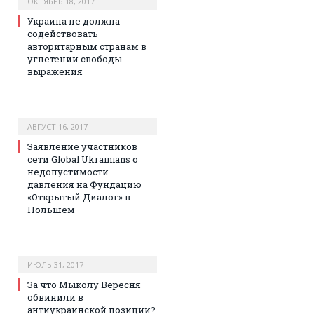
ОКТЯБРЬ 18, 2017
Украина не должна
содействовать
авторитарным странам в
угнетении свободы
выражения
АВГУСТ 16, 2017
Заявление участников
сети Global Ukrainians о
недопустимости
давления на Фундацию
«Открытый Диалог» в
Польшем
ИЮЛЬ 31, 2017
За что Мыколу Вересня
обвинили в
антиукраинской позиции?