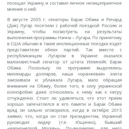
посещал Украину и составил личное нелицеприятное
мнение о ней.
В августе 2005 г. сенаторы Барак Обама и Ричард
(Дик) Лугар посетили с рабочей поездкой Россию и
Украину, чтобы посмотреть на результаты
выполнения программы Нанна – Лугара. По принятому
в США обычаю в такие инспекционные поездки ездят
представители обеих партий. Так вместе с
республиканцем Лугаром в Украине оказался
малоизвестный сенатор от штата Иллинойс Барак
Обама. Поскольку по программе выделялись
миллиарды долларов, наша «оранжевая» элита
заискивала и ублажала Лугара, мало обращая
внимания на Обаму, более того, в силу украинской
ксенофобии даже относились к нему как к негру
отчужденно. Стоит ли удивляться, что этот прием
хорошо запечатлелся в его памяти и Барак Обама
вряд ли сильно оговорился, когда в октябре 2015
заявил, что, когда он стал президентом, Украиной
руководил лидер (т.е. Ющенко), бывший
«марионеткой Москвы». По-видимому, для него