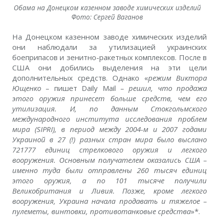
Обама на Донецком казенном заводе химических изделий
Фото: Сергей Ваганов
На Донецком казенном заводе химических изделий
они наблюдали за утилизацией украинских
боеприпасов и зенитно-ракетных комплексов. После в
США они добились выделения на эти цели
дополнительных средств. Однако «
режим Виктора
Ющенко
– пишет Daily Mail –
решил, что продажа
этого оружия принесет больше средств, чем его
утилизация. И, по данным Стокгольмского
международного института исследования проблем
мира (SIPRI), в период между 2004-м и 2007 годами
Украиной в 27 (!) разных стран мира было выслано
721777 единиц стрелкового оружия и легкого
вооружения. Основным получателем оказались США –
именно туда были отправлены 260 тысяч единиц
этого оружия, а по 101 тысяче получили
Великобритания и Ливия. Позже, кроме легкого
вооружения, Украина
начала
продавать и тяжелое –
пулеметы, винтовки, противотанковые средства
»*.