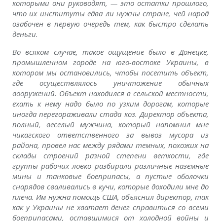
которыми они руководят, — это остатки прошлого,
что их институты едва ли нужны стране, чей народ
озабочен в первую очередь тем, как быстро сделать
деньги.
Во всяком случае, такое ощущение было в Донецке,
промышленном городе на юго-востоке Украины, в
котором мы остановились, чтобы посетить объект,
где осуществлялось уничтожение обычных
вооружений. Объект находился в сельской местности,
ехать к нему надо было по узким дорогам, которые
иногда перегораживали стада коз. Директор объекта,
полный, веселый мужчина, который напомнил мне
чикагского ответственного за вывоз мусора из
района, провел нас между рядами темных, похожих на
склады строений разной степени ветхости, где
группы рабочих ловко разбирали различные наземные
мины и танковые боеприпасы, а пустые оболочки
снарядов сваливались в кучи, которые доходили мне до
плеча. Им нужна помощь США, объяснил директор, так
как у Украины не хватает денег справиться со всеми
боеприпасами, оставшимися от холодной войны и