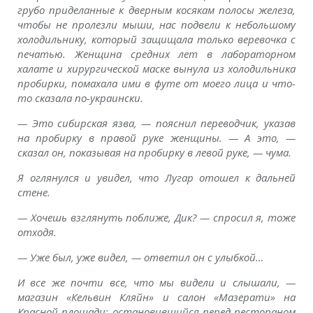
грубо приделанные к дверным косякам полосы железа,
чтобы не пролезли мыши, нас подвели к небольшому
холодильнику, который защищала только веревочка с
печатью. Женщина средних лет в лабораторном
халате и хирургической маске вынула из холодильника
пробирки, помахала ими в футе от моего лица и что-
то сказала по-украински.
— Это сибирская язва, — пояснил переводчик, указав
на пробирку в правой руке женщины. — А это, —
сказал он, показывая на пробирку в левой руке, — чума.
Я оглянулся и увидел, что Лугар отошел к дальней
стене.
— Хочешь взглянуть поближе, Дик? — спросил я, тоже
отходя.
— Уже был, уже видел, — ответил он с улыбкой…
И все же почти все, что мы видели и слышали, —
магазин «Кельвин Кляйн» и салон «Мазерати» на
Красной площади; остановившийся перед рестораном