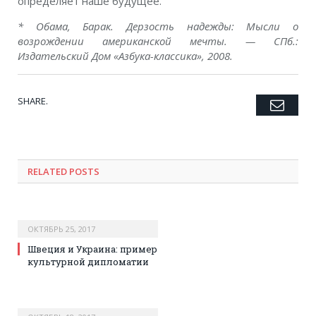
определяет наше будущее.
* Обама, Барак. Дерзость надежды: Мысли о
возрождении американской мечты. — СПб.:
Издательский Дом «Азбука-классика», 2008.
SHARE.
Emai
Twitter
Facebook
Google+
Pinterest
LinkedIn
Tumblr
RELATED POSTS
ОКТЯБРЬ 25, 2017
Швеция и Украина: пример
культурной дипломатии