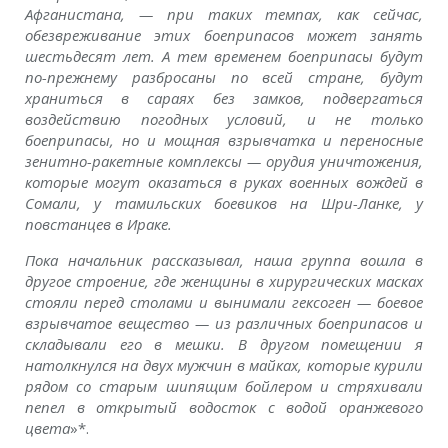
Афганистана, — при таких темпах, как сейчас,
обезвреживание этих боеприпасов может занять
шестьдесят лет. А тем временем боеприпасы будут
по-прежнему разбросаны по всей стране, будут
храниться в сараях без замков, подвергаться
воздействию погодных условий, и не только
боеприпасы, но и мощная взрывчатка и переносные
зенитно-ракетные комплексы — орудия уничтожения,
которые могут оказаться в руках военных вождей в
Сомали, у тамильских боевиков на Шри-Ланке, у
повстанцев в Ираке.
Пока начальник рассказывал, наша группа вошла в
другое строение, где женщины в хирургических масках
стояли перед столами и вынимали гексоген — боевое
взрывчатое вещество — из различных боеприпасов и
складывали его в мешки. В другом помещении я
натолкнулся на двух мужчин в майках, которые курили
рядом со старым шипящим бойлером и стряхивали
пепел в открытый водосток с водой оранжевого
цвета
»*.