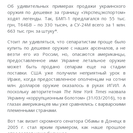
Об удивительных примерах продажи украинского
оружия по дешевке за границу «Укрспецэкспортом»
ходят легенды. Так, БМП-1 предлагался по 55 тыс.
грн, Т64БВ – по 330 тысяч, а СУ-24М всего за 1 млн.
663 тыс. грн. за штуку*.
Стоит ли удивляться, что сепаратистам проще было
купить по дешевке оружие с наших арсеналов, а не
везти его из России, но, опасаются американцы,
предоставленное ими Украине летальное оружие
может быть продано сепарам еще на стадии
поставки. США уже получили неприятный урок в
Ираке, когда предоставленное ополченцам на сотни
млн. долларов оружие оказалось в руках ИГИЛ. А
поскольку авторитетная
The New York Times
назвала
Украину «коррупционным болотом» (31/03/2016), то в
глазах американцев мы уже сравнялись с варварскими
племенными странами.
Вот так визит скромного сенатора Обамы в Донецк в
2005 г. стал ярким примером, как наше прошлое