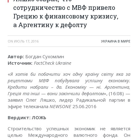
сотрудничество с МВФ привело
Грецию к финансовому кризису,
а Аргентину к дефолту
ON
ИЮЛЬ 17, 2016
УКРАИНА В МИРЕ
Автор:
Богдан Сухомлин
Источник
:
FactCheck Ukraine
«
Я хотів би побачити хоч одну країну світу яка за
рецептами МВФ побудувала успішну економіку.
Кредити набрали – да. Економіку — ні. Аргентина,
Греція та інші — вони закінчили дефолтом
», (16:08) —
заявил Олег Ляшко, лидер Радикальной партии в
эфире телеканала
NEWSONE
25.06.2016
Вердикт: ЛОЖЬ
Строительство успешных экономик не является
целью Международного валютного фонда. Он