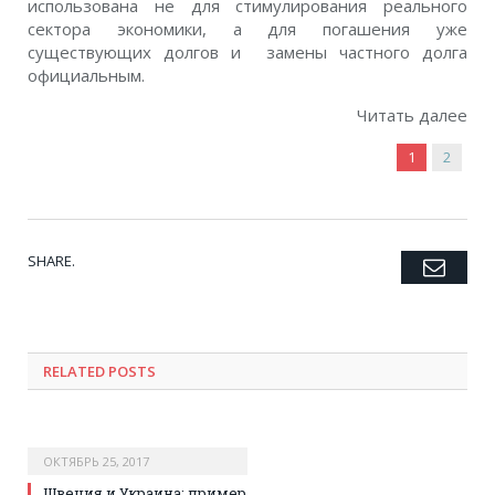
использована не для стимулирования реального
сектора экономики, а для погашения уже
существующих долгов и замены частного долга
официальным.
Читать далее
1
2
SHARE.
Emai
Twitter
Facebook
Google+
Pinterest
LinkedIn
Tumblr
RELATED POSTS
ОКТЯБРЬ 25, 2017
Швеция и Украина: пример