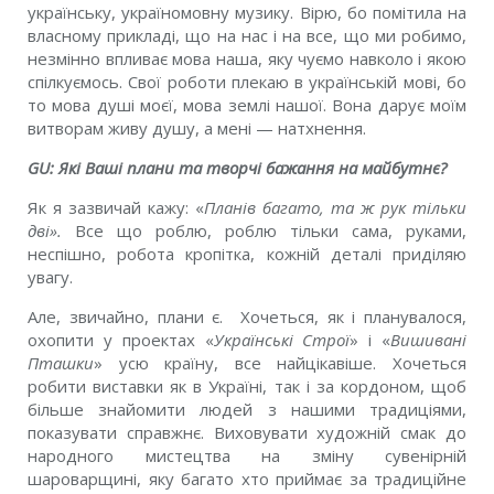
українську, україномовну музику. Вірю, бо помітила на
власному прикладі, що на нас і на все, що ми робимо,
незмінно впливає мова наша, яку чуємо навколо і якою
спілкуємось. Свої роботи плекаю в українській мові, бо
то мова душі моєї, мова землі нашої. Вона дарує моїм
витворам живу душу, а мені — натхнення.
GU
:
Які Ваші плани та творчі бажання на майбутнє?
Як я зазвичай кажу: «
Планів багато, та ж рук тільки
дві».
Все що роблю, роблю тільки сама, руками,
неспішно, робота кропітка, кожній деталі приділяю
увагу.
Але, звичайно, плани є. Хочеться, як і планувалося,
охопити у проектах «
Українські Строї
» і «
Вишивані
Пташки
» усю країну, все найцікавіше. Хочеться
робити виставки як в Україні, так і за кордоном, щоб
більше знайомити людей з нашими традиціями,
показувати справжнє. Виховувати художній смак до
народного мистецтва на зміну сувенірній
шароварщині, яку багато хто приймає за традиційне