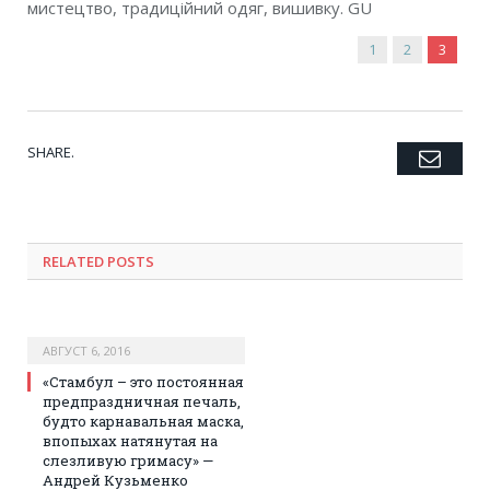
мистецтво, традиційний одяг, вишивку. GU
1
2
3
SHARE.
Emai
Twitter
Facebook
Google+
Pinterest
LinkedIn
Tumblr
RELATED POSTS
АВГУСТ 6, 2016
«Стамбул – это постоянная
предпраздничная печаль,
будто карнавальная маска,
впопыхах натянутая на
слезливую гримасу» —
Андрей Кузьменко