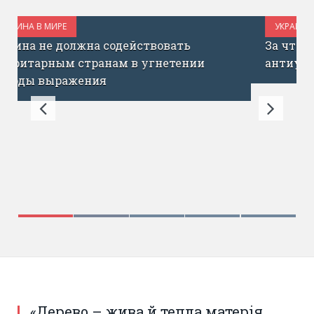
УКРАИНА В МИРЕ
ИЮЛЬ 31, 2017
За что Мыколу Вересня обвинили в
антиукраинской позиции?
«Дерево – жива й тепла матерія.