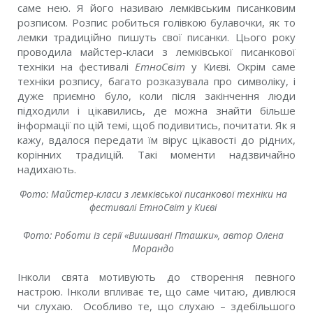
саме нею. Я його називаю лемківським писанковим
розписом. Розпис робиться голівкою булавочки, як то
лемки традиційно пишуть свої писанки. Цього року
проводила майстер-класи з лемківської писанкової
техніки на фестивалі
ЕтноСвіт
у Києві. Окрім саме
техніки розпису, багато розказувала про символіку, і
дуже приємно було, коли після закінчення люди
підходили і цікавились, де можна знайти більше
інформації по цій темі, щоб подивитись, почитати. Як я
кажу, вдалося передати їм вірус цікавості до рідних,
корінних традицій. Такі моменти надзвичайно
надихають.
Фото: Майстер-класи з лемківської писанкової техніки на
фестивалі ЕтноСвіт у Києві
Фото: Роботи із серії «Вишивані Пташки», автор Олена
Морандо
Інколи свята мотивують до створення певного
настрою. Інколи впливає те, що саме читаю, дивлюся
чи слухаю. Особливо те, що слухаю – здебільшого