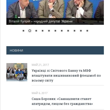
Віталій Купрій – народний депутат України
НОВИНИ
МАЙ 21, 2017
Українці зі Світового Банку та МВФ
влаштували вишиванковий флешмоб по
всьому світу
МАЙ 6, 2017
Саша Боровик: «Саакашвили станет
апатридом, лицом без гражданства»