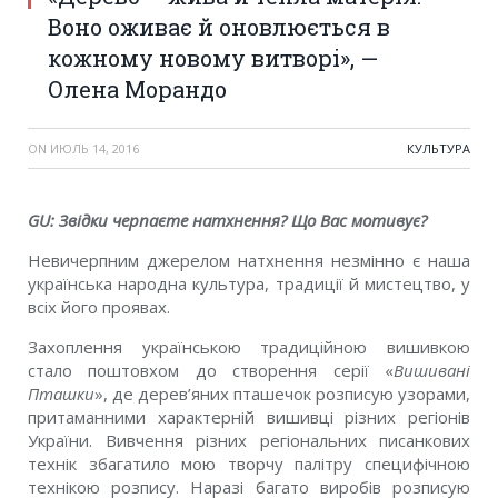
Воно оживає й оновлюється в
кожному новому витворі», —
Олена Морандо
ON
ИЮЛЬ 14, 2016
КУЛЬТУРА
GU
:
Звідки черпаєте натхнення? Що Вас мотивує?
Невичерпним джерелом натхнення незмінно є наша
українська народна культура, традиції й мистецтво, у
всіх його проявах.
Захоплення українською традиційною вишивкою
стало поштовхом до створення серії «
Вишивані
Пташки
», де дерев’яних пташечок розписую узорами,
притаманними характерній вишивці різних регіонів
України. Вивчення різних регіональних писанкових
технік збагатило мою творчу палітру специфічною
технікою розпису. Наразі багато виробів розписую