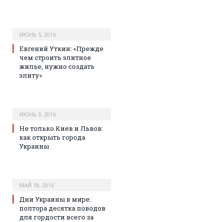
ИЮНЬ 5, 2016
Евгений Уткин: «Прежде
чем строить элитное
жилье, нужно создать
элиту»
ИЮНЬ 3, 2016
Не только Киев и Львов:
как открыть города
Украины
МАЙ 18, 2016
Дни Украины в мире:
полтора десятка поводов
для гордости всего за