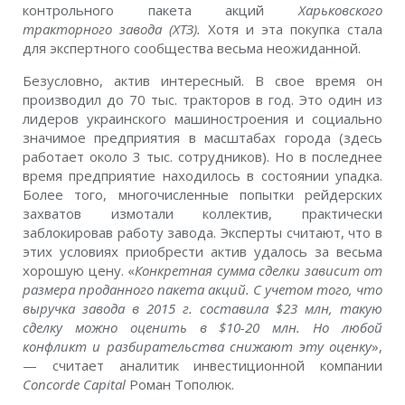
контрольного пакета акций
Харьковского
тракторного завода (ХТЗ).
Хотя и эта покупка стала
для экспертного сообщества весьма неожиданной.
Безусловно, актив интересный. В свое время он
производил до 70 тыс. тракторов в год. Это один из
лидеров украинского машиностроения и социально
значимое предприятия в масштабах города (здесь
работает около 3 тыс. сотрудников). Но в последнее
время предприятие находилось в состоянии упадка.
Более того, многочисленные попытки рейдерских
захватов измотали коллектив, практически
заблокировав работу завода. Эксперты считают, что в
этих условиях приобрести актив удалось за весьма
хорошую цену. «
Конкретная сумма сделки зависит от
размера проданного пакета акций. С учетом того, что
выручка завода в 2015 г. составила $23 млн, такую
сделку можно оценить в $10-20 млн. Но любой
конфликт и разбирательства снижают эту оценку
»,
— считает аналитик инвестиционной компании
Concorde Capital
Роман Тополюк.