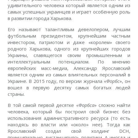
удивительного человека который является одним из
самых успешных украинцев и играет особенную роль
в развитии города Харькова.
Его называют талантливым девелопером, лучшим
футбольным президентом, крупнейшим частным
инвестором, патриотом и даже «королем» своего
родного Харькова, одного из крупнейших городов
Украины, славящегося своим промышленным и
интеллектуальным потенциалом. По мнению
европейских масс-медиа, Александр Ярославский
является одним из самых влиятельных персоналий в
Украине. В 2015 году, по версии журнала «
Форбс
», он
вошел в первую десятку самых богатых людей
страны.
В той самой первой десятке «
Форбса
» сложно найти
человека, который бы построил свой бизнес без
использования административного ресурса (то есть
находясь во власти или «около» нее). Тогда как
Ярославский создал свой холдинг DCH,
принципиально дистанцируясь политики. А иногда и