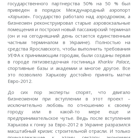
государственного партнерства 50% на 50 % был
приведен в порядок Международный аэропорт
«
Харьков
». Государство работало над аэродромом, а
бизнесмен реконструировал старые аэровокзальные
помещения и построил новый пассажирский терминал
(он и на сегодняшний день остается единственным
частным терминалом в Украине). Полностью на
средства Ярославского, чтобы выполнить требования
УЕФА к принимающим городам, были созданы первая
в городе пятизвездочная гостиница
Kharkiv Palace
,
спортивные базы и академии и многое другое. Все
это позволило Харькову достойно принять матчи
Евро-2012.
До сих пор эксперты спорят, что двигало
бизнесменом при вступлении в этот проект –
исключительно любовь по отношению к своему
городу или в какой-то мере еще и
предпринимательское чутье. Ведь после вступления
Харькова к гонку за Евро-2012 в Украине разразился
масштабный кризис строительной отрасли. И только
принадлежащие к этому сектору экономики