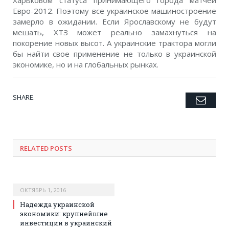
Евро-2012. Поэтому все украинское машиностроение
замерло в ожидании. Если Ярославскому не будут
мешать, ХТЗ может реально замахнуться на
покорение новых высот. А украинские трактора могли
бы найти свое применение не только в украинской
экономике, но и на глобальных рынках.
SHARE.
Emai
Twitter
Facebook
Google+
Pinterest
LinkedIn
Tumblr
RELATED POSTS
ОКТЯБРЬ 1, 2016
Надежда украинской
экономики: крупнейшие
инвестиции в украинский