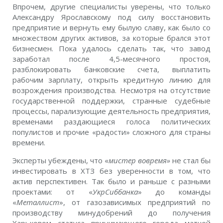
Впрочем, другие специалисты уверены, что только
Александру Ярославскому под силу восстановить
предприятие и вернуть ему былую славу, как было со
множеством других активов, за которые брался этот
бизнесмен. Пока удалось сделать так, что завод
заработал после 4,5-месячного простоя,
разблокировать банковские счета, выплатить
рабочим зарплату, открыть кредитную линию для
возрождения производства. Несмотря на отсутствие
государственной поддержки, странные судебные
процессы, парализующие деятельность предприятия,
временами раздающиеся голоса политических
популистов и прочие «радости» сложного для страны
времени.
Эксперты убеждены, что «
мистер вовремя»
не стал бы
инвестировать в ХТЗ без уверенности в том, что
актив перспективен. Так было и раньше с разными
проектами: от «
УкрСиббанка
» до команды
«
Металлист
», от газозависимых предприятий по
производству минудобрений до получения
Харьковом статуса принимающего города матчей