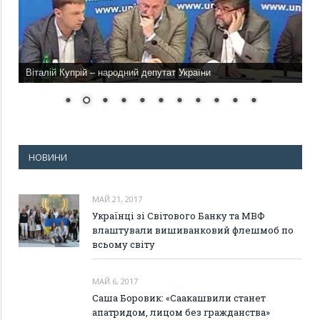
Віталій Купрій – народний депутат України
НОВИНИ
МАЙ 21, 2017
Українці зі Світового Банку та МВФ
влаштували вишиванковий флешмоб по
всьому світу
МАЙ 6, 2017
Саша Боровик: «Саакашвили станет
апатридом, лицом без гражданства»