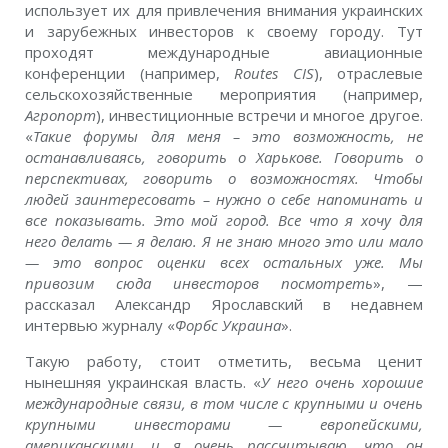
использует их для привлечения внимания украинских
и зарубежных инвесторов к своему городу. Тут
проходят международные авиационные
конференции (например,
Routes CIS
), отраслевые
сельскохозяйственные мероприятия (например,
Агропорт
), инвестиционные встречи и многое другое.
«
Такие форумы для меня – это возможность, не
останавливаясь, говорить о Харькове. Говорить о
перспективах, говорить о возможностях. Чтобы
людей заинтересовать – нужно о себе напоминать и
все показывать. Это мой город. Все что я хочу для
него делать — я делаю. Я не знаю много это или мало
— это вопрос оценки всех остальных уже. Мы
привозим сюда инвесторов посмотреть
», —
рассказал Александр Ярославский в недавнем
интервью журналу «
Форбс Украина
».
Такую работу, стоит отметить, весьма ценит
нынешняя украинская власть. «
У него очень хорошие
международные связи, в том числе с крупными и очень
крупными инвесторами — европейскими,
американскими, и я очень рассчитываю, что он