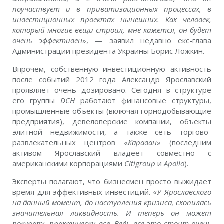
поучаствует и в приватизационных процессах, в
инвестиционных проектах нынешних. Как человек,
который многие вещи строил, мне кажется, он будет
очень эффективен
», — заявил недавно екс-глава
Администрации президента Украины Борис Ложкин.
Впрочем, собственную инвестиционную активность
после событий 2012 года Александр Ярославский
проявляет очень дозировано. Сегодня в структуре
его группы
DCH
работают финансовые структуры,
промышленные объекты (включая горнодобывающие
предприятия), девелоперские компании, объекты
элитной недвижимости, а также сеть торгово-
развлекательных центров «
Караван
» (последним
активом Ярославский владеет совместно с
американскими корпорациями
Citigroup
и
Аpollo
).
Эксперты полагают, что бизнесмен просто выжидает
время для эффективных инвестиций. «
У Ярославского
на данный момент, до наступления кризиса, скопилась
значительная ликвидность. И теперь он может
покупать практически все. Ведь все это стоит очень