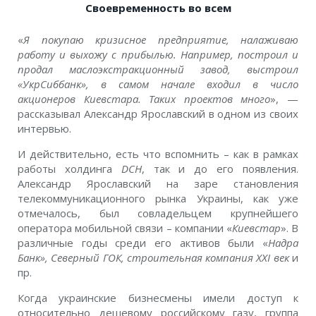
Своевременность во всем
«
Я покупаю кризисное предприятие, налаживаю
работу и выхожу с прибылью. Например, построил и
продал маслоэкстракционный завод, выстроил
«УкрСиббанк», в самом начале входил в число
акционеров Киевстара. Таких проектов много
», —
рассказывал Александр Ярославский в одном из своих
интервью.
И действительно, есть что вспомнить – как в рамках
работы холдинга
DCH
, так и до его появления.
Александр Ярославский на заре становления
телекоммуникационного рынка Украины, как уже
отмечалось, был совладельцем крупнейшего
оператора мобильной связи – компании «
Киевстар
». В
различные годы среди его активов были «
Надра
Банк», Северный ГОК, строительная компания XXI век
и
пр.
Когда украинские бизнесмены имели доступ к
относительно дешевому российскому газу, группа