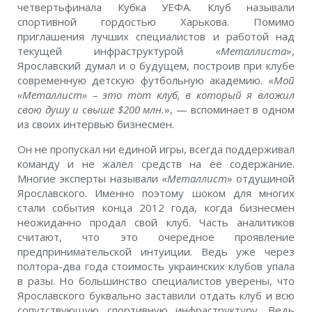
четвертьфинала Кубка УЕФА. Клуб называли
спортивной гордостью Харькова. Помимо
приглашения лучших специалистов и работой над
текущей инфраструктурой «
Металлиста
»,
Ярославский думал и о будущем, построив при клубе
современную детскую футбольную академию. «
Мой
«Металлист» – это тот клуб, в который я вложил
свою душу и свыше
$
200 млн.
», — вспоминает в одном
из своих интервью бизнесмен.
Он не пропускал ни единой игры, всегда поддерживал
команду и не жалел средств на ее содержание.
Многие эксперты называли «
Металлист
» отдушиной
Ярославского. Именно поэтому шоком для многих
стали события конца 2012 года, когда бизнесмен
неожиданно продал свой клуб. Часть аналитиков
считают, что это очередное проявление
предпринимательской интуиции. Ведь уже через
полтора-два года стоимость украинских клубов упала
в разы. Но большинство специалистов уверены, что
Ярославского буквально заставили отдать клуб и всю
сопутствующую спортивную инфраструктуру. Ведь