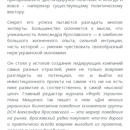
вовсе – наперекор существующему политическому
вектору.
Секрет его успеха пытаются разгадать многие
эксперты. Большинство склоняется к мысли, что
уникальность Александра Ярославского — в симбиозе
большого жизненного опыта, сильной интуиции,
часть которой — умении чувствовать своеобразный
нерв украинской экономики.
Он стоял у истоков создания лидирующих компаний
самых разных отраслей, умея не только вовремя
разглядеть их потенциал, но и выйти из
инвестиционного проекта на самом что ни на есть
пике развития и, соответственно, в самой «
высокой
цене
». Главный редактор журнала «
Форбс Украина
»
Нина Мищенко так пишет о нем: «
Для многих
украинских бизнесменов поведение основателя группы
DCH Александра Ярославского — это маркер поведения
на рынке. Ярославский редко покупает что-то дорого
и практически всегда вовремя выходит из проектов,
получая высокую доходность
».