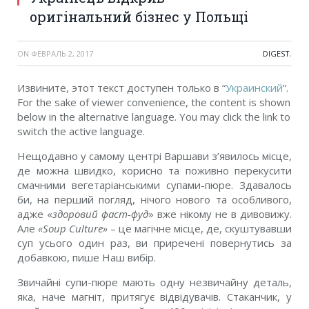
оригінальний бізнес у Польщі
ON
ФЕВРАЛЬ 2, 2017
DIGEST
,
Извините, этот текст доступен только в “
Украинский
”.
For the sake of viewer convenience, the content is shown
below in the alternative language. You may click the link to
switch the active language.
Нещодавно у самому центрі Варшави з’явилось місце,
де можна швидко, корисно та поживно перекусити
смачними вегетаріанськими супами-пюре. Здавалось
би, на перший погляд, нічого нового та особливого,
адже «
здоровий фаст-фуд
» вже нікому не в дивовижу.
Але
«Soup Culture»
– це магічне місце, де, скуштувавши
суп усього один раз, ви приречені повернутись за
добавкою,
пише Наш вибір.
Звичайні супи-пюре мають одну незвичайну деталь,
яка, наче магніт, притягує відвідувачів. Стаканчик, у