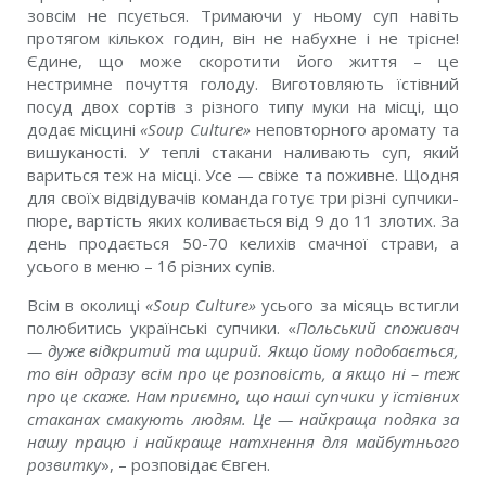
зовсім не псується. Тримаючи у ньому суп навіть
протягом кількох годин, він не набухне і не трісне!
Єдине, що може скоротити його життя – це
нестримне почуття голоду. Виготовляють їстівний
посуд двох сортів з різного типу муки на місці, що
додає місцині
«Soup Culture»
неповторного аромату та
вишуканості. У теплі стакани наливають суп, який
вариться теж на місці. Усе — свіже та поживне. Щодня
для своїх відвідувачів команда готує три різні супчики-
пюре, вартість яких коливається від 9 до 11 злотих. За
день продається 50-70 келихів смачної страви, а
усього в меню – 16 різних супів.
Всім в околиці
«Soup Culture»
усього за місяць встигли
полюбитись українські супчики. «
Польський споживач
— дуже відкритий та щирий. Якщо йому подобається,
то він одразу всім про це розповість, а якщо ні – теж
про це скаже. Нам приємно, що наші супчики у їстівних
стаканах смакують людям. Це — найкраща подяка за
нашу працю і найкраще натхнення для майбутнього
розвитку
», – розповідає Євген.