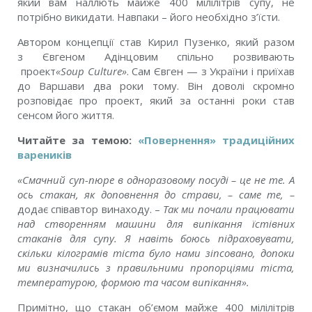
який вам наллють майже 400 мілілітрів супу, не
потрібно викидати. Навпаки – його необхідно з’їсти.
Автором концепції став Кирил Пузенко, який разом
з
Євгеном Адінцовим спільно розвивають
проект
«Soup Culture»
. Сам Євген — з України і приїхав
до Варшави два роки тому. Він доволі скромно
розповідає про проект, який за останні роки став
сенсом його життя.
Читайте за темою:
«Повернення» традиційних
вареників
«
Смачний суп-пюре в одноразовому посуді – це не те. А
ось стакан, як доповнення до страви, – саме те
, –
додає співавтор винаходу. –
Так ми почали працювати
над створенням машини для випікання їстівних
стаканів для супу. Я навіть боюсь підраховувати,
скільки кілограмів тіста було нами зіпсовано, допоки
ми визначились з правильними пропорціями тіста,
температурою, формою та часом випікання
».
Примітно, що стакан об’ємом майже 400 мілілітрів