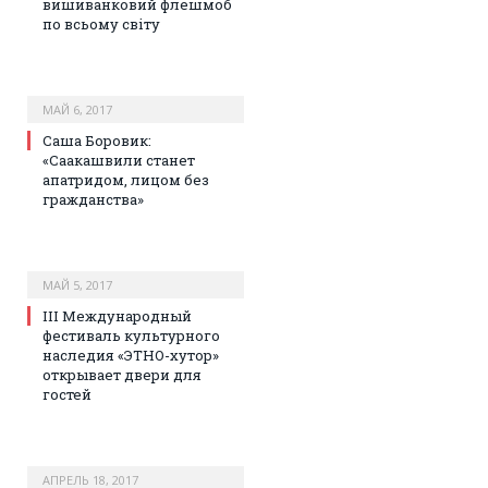
вишиванковий флешмоб
по всьому світу
МАЙ 6, 2017
Саша Боровик:
«Саакашвили станет
апатридом, лицом без
гражданства»
МАЙ 5, 2017
III Международный
фестиваль культурного
наследия «ЭТНО-хутор»
открывает двери для
гостей
АПРЕЛЬ 18, 2017