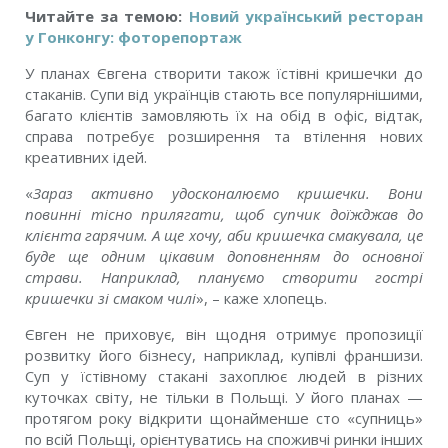
Читайте за темою:
Новий український ресторан
у Гонконгу: фоторепортаж
У планах Євгена створити також їстівні кришечки до
стаканів. Супи від українців стають все популярнішими,
багато клієнтів замовляють їх на обід в офіс, відтак,
справа потребує розширення та втілення нових
креативних ідей.
«
Зараз активно удосконалюємо кришечки. Вони
повинні тісно прилягати, щоб супчик доїжджав до
клієнта гарячим. А ще хочу, аби кришечка смакувала, це
буде ще одним цікавим доповненням до основної
страви. Наприклад, плануємо створити гострі
кришечки зі смаком чилі
», – каже хлопець.
Євген не приховує, він щодня отримує пропозиції
розвитку його бізнесу, наприклад, купівлі франшизи.
Суп у їстівному стакані захоплює людей в різних
куточках світу, не тільки в Польщі. У його планах —
протягом року відкрити щонайменше сто «супниць»
по всій Польщі, орієнтуватись на споживчі ринки інших