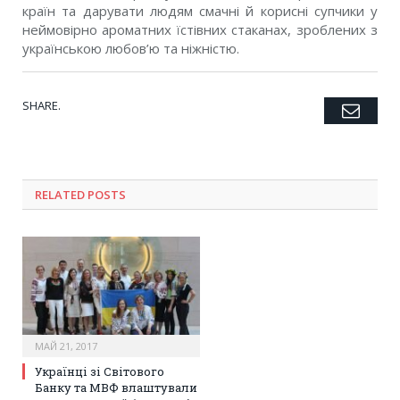
країн та дарувати людям смачні й корисні супчики у
неймовірно ароматних їстівних стаканах, зроблених з
українською любов’ю та ніжністю.
SHARE.
Emai
Twitter
Facebook
Google+
Pinterest
LinkedIn
Tumblr
RELATED POSTS
МАЙ 21, 2017
Українці зі Світового
Банку та МВФ влаштували