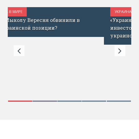
УКРАИНА В МИРЕ
ИЮЛЬ 1, 2017
«Украина сегодня – как Израиль до ICQ»:
инвестор Эйтан Кац о запуске фонда для
украинских стартапов