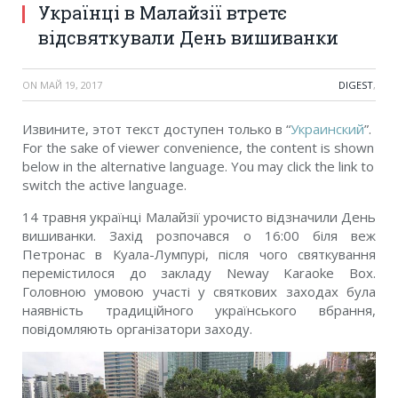
Українці в Малайзії втретє
відсвяткували День вишиванки
ON
МАЙ 19, 2017
DIGEST
,
Извините, этот текст доступен только в “
Украинский
”.
For the sake of viewer convenience, the content is shown
below in the alternative language. You may click the link to
switch the active language.
14 травня українці Малайзії урочисто відзначили День
вишиванки. Захід розпочався о 16:00 біля веж
Петронас в Куала-Лумпурі, після чого святкування
перемістилося до закладу Neway Karaoke Box.
Головною умовою участі у святкових заходах була
наявність традиційного українського вбрання,
повідомляють організатори заходу.