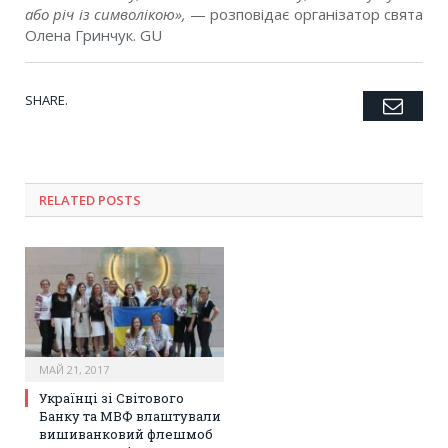
або річ із символікою»,
— розповідає організатор свята
Олена Гринчук. GU
SHARE.
Emai
Twitter
Facebook
Google+
Pinterest
LinkedIn
Tumblr
RELATED POSTS
МАЙ 21, 2017
Українці зі Світового
Банку та МВФ влаштували
вишиванковий флешмоб