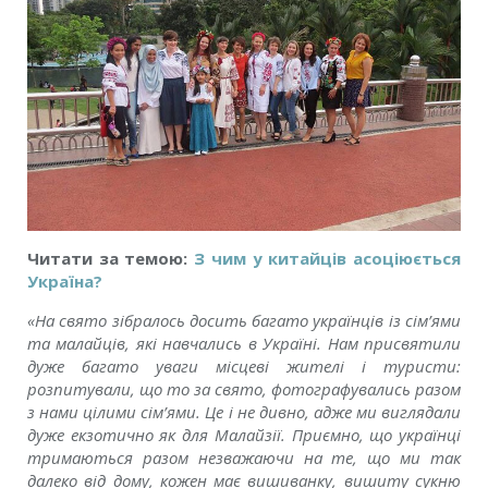
Читати за темою:
З чим у китайців асоціюється
Україна?
«На свято зібралось досить багато українців із сім’ями
та малайців, які навчались в Україні. Нам присвятили
дуже багато уваги місцеві жителі і туристи:
розпитували, що то за свято, фотографувались разом
з нами цілими сім’ями. Це і не дивно, адже ми виглядали
дуже екзотично як для Малайзії. Приємно, що українці
тримаються разом незважаючи на те, що ми так
далеко від дому, кожен має вишиванку, вишиту сукню