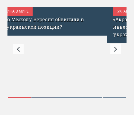
УКРАИНА В МИРЕ
ИЮЛЬ 1, 2017
«Украина сегодня – как Израиль до ICQ»:
инвестор Эйтан Кац о запуске фонда для
украинских стартапов