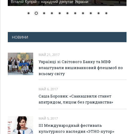
Віталій Купрій – народний депутат України
НОВИНИ
МАЙ 21, 2017
Українці зі Світового Банку та МВФ
влаштували вишиванковий флешмоб по
всьому світу
МАЙ 6, 2017
Саша Боровик: «Саакашвили станет
апатридом, лицом без гражданства»
МАЙ 5, 2017
III Международный фестиваль
культурного наследия «ЭТНО-хутор»