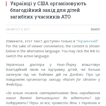
Українці у США організовують
благодійний захід для дітей
загиблих учасників АТО
ON
АВГУСТ 3, 2017
DIGEST
Извините, этот текст доступен только в “
Украинский
”.
For the sake of viewer convenience, the content is shown
below in the alternative language. You may click the link to
switch the active language.
Українська діаспора у Нью-Йорку влаштовує
благодійний пікнік на підтримку дітей, чиї батьки
загинули під час бойових дій на Донбасі. Про це
повідомляє організатор заходу
«Razom for Ukraine»
у
Фейсбуці.
«За кілька тижнів святкуватимемо день народження
нашої далекої Батьківщини! Як відмітити? Що
подарувати? Перш за все, провести день з Україною в