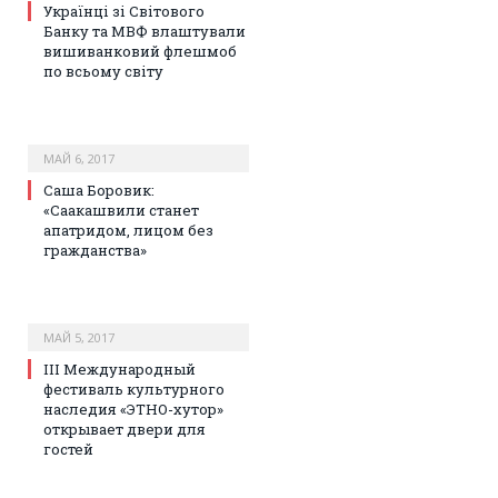
Українці зі Світового
Банку та МВФ влаштували
вишиванковий флешмоб
по всьому світу
МАЙ 6, 2017
Саша Боровик:
«Саакашвили станет
апатридом, лицом без
гражданства»
МАЙ 5, 2017
III Международный
фестиваль культурного
наследия «ЭТНО-хутор»
открывает двери для
гостей