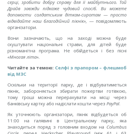
серці, зробити добру справу для її майбутнього. Той
Драйв завжди підкаже чудовий спосіб. Ви можете
допомогти солдатським діткам-сиротам — просто
відвідайте наш благодійний пікнік»,
— повідомляють
організатори.
Вони зазначають, що на заході можна буде
скуштувати національні страви, для дітей буде
різноманітна програма. Не обійдеться і без пісні
«Многая літа».
Читайте за темою:
Селфі з прапором – флешмоб
від МЗС
Оскільки на території парку, де і відбуватиметься
пікнік, забороняється збирати пожертви готівкою,
тому гроші можна перерахувати на місці через
банківську картку або надіслати кошти через
PayPal
.
Як уточнюють організатори, пікнік відбудеться об
11:00 на галявині в Центральному парку, яка
знаходиться поряд з головним входом на
Columbus
Circle,
перед Heckscher Playground (між 61 i 63