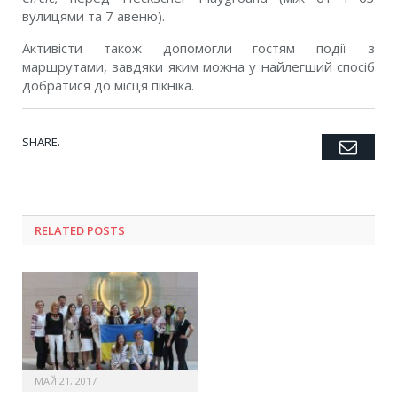
вулицями та 7 авеню).
Активісти також допомогли гостям події з
маршрутами, завдяки яким можна у найлегший спосіб
добратися до місця пікніка.
SHARE.
Emai
Twitter
Facebook
Google+
Pinterest
LinkedIn
Tumblr
RELATED POSTS
МАЙ 21, 2017