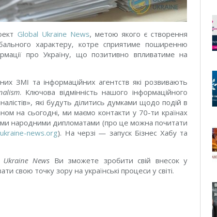
роект
Global Ukraine News
, метою якого є створення
лобального характеру, котре сприятиме поширенню
формації про Україну, що позитивно впливатиме на
них ЗМІ та інформаційних агентств які розвивають
nalism
. Ключова відмінність нашого інформаційного
алістів», які будуть ділитись думками щодо подій в
таном на сьогодні, ми маємо контакти у 70-ти країнах
стами народними дипломатами (про це можна почитати
-ukraine-news.org
). На черзі — запуск Бізнес Хабу та
l Ukraine News
Ви зможете зробити свій внесок у
ти свою точку зору на українські процеси у світі.