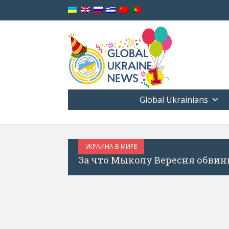
Global Ukrainians
УКРАИНА В МИРЕ
ИЮЛЬ 1, 2017
зиции?
«Украина сегодня – как Израил
запуске фонда для украински