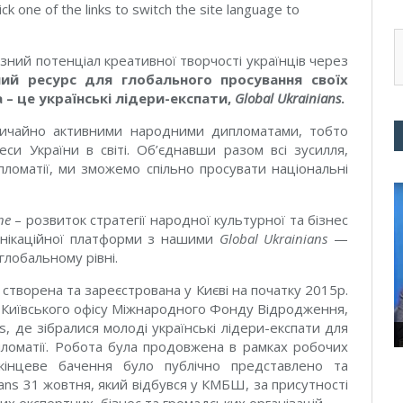
ick one of the links to switch the site language to
зний потенціал креативної творчості українців через
ий ресурс для глобального просування своїх
на – це українські лідери-експати,
Global Ukrainians
.
вичайно активними народними дипломатами, тобто
еси України в світі. Об’єднавши разом всі зусилля,
пломатії, ми зможемо спільно просувати національні
ne
– розвиток стратегії народної культурної та бізнес
унікаційної платформи з нашими
Global Ukrainians
—
глобальному рівні.
створена та зареєстрована у Києві на початку 2015р.
и Київського офісу Міжнародного Фонду Відродження,
s, де зібралися молоді українські лідери-експати для
пломатії. Робота була продовжена в рамках робочих
 кінцеве бачення було публічно представлено та
ians 31 жовтня, який відбувся у КМБШ, за присутності
них експертних, бізнес та громадських організацій.