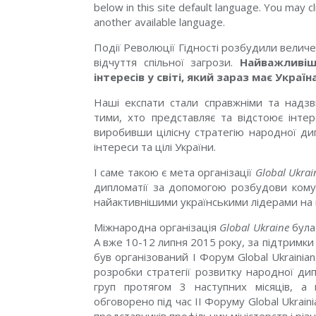
below in this site default language. You may cl
another available language.
Події Революції Гідності розбудили величе
відчуття спільної загрози.
Найважливіш
інтересів у світі, який зараз має Украї
Наші експати стали справжніми та надз
тими, хто представляє та відстоює інтер
виробивши цілісну стратегію народної ди
інтереси та цілі України.
І саме такою є мета організації
Global Ukrai
дипломатії за допомогою розбудови ком
найактивнішими українськими лідерами на 
Міжнародна організація
Global Ukraine
була 
А вже 10-12 липня 2015 року, за підтримк
був організований І Форум Global Ukrainian
розробки стратегії розвитку народної ди
груп протягом 3 наступних місяців, а
обговорено під час ІІ Форуму Global Ukrain
представників профільних міністерств i різ