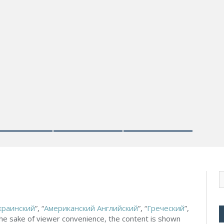
АПРЕЛЬ 
Капп
краинский
”, “
Американский Английский
”, “
Греческий
”,
 the sake of viewer convenience, the content is shown