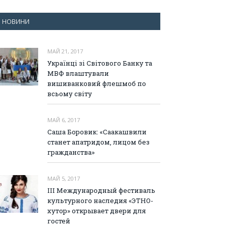
НОВИНИ
МАЙ 21, 2017
Українці зі Світового Банку та
МВФ влаштували
вишиванковий флешмоб по
всьому світу
МАЙ 6, 2017
Саша Боровик: «Саакашвили
станет апатридом, лицом без
гражданства»
МАЙ 5, 2017
III Международный фестиваль
культурного наследия «ЭТНО-
хутор» открывает двери для
гостей