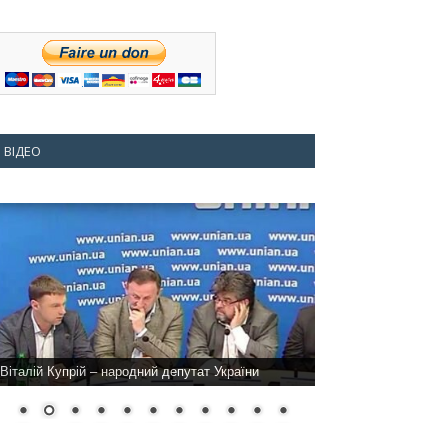
ВІДЕО
Віталій Купрій – народний депутат України