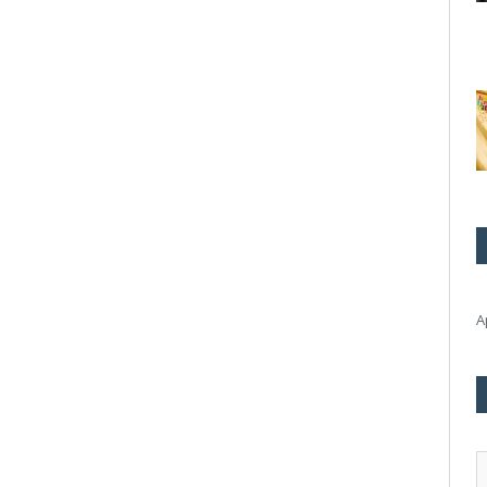
А
А
э