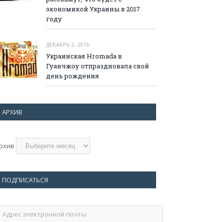
экономикой Украины в 2017
году
ДЕКАБРЬ 2, 2016
Украинская Hromada в
Гуанчжоу отпраздновала свой
день рождения
АРХИВ
рхив
ПОДПИСАТЬСЯ
дрес
лектронной