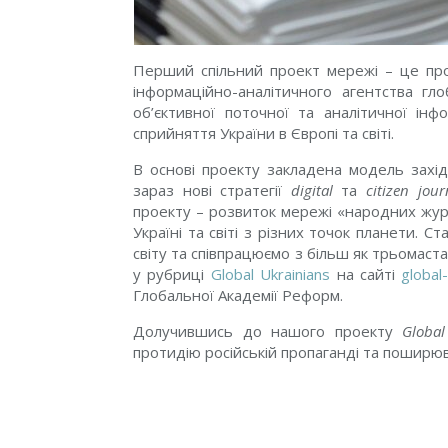
Перший спільний проект мережі – це п
інформаційно-аналітичного агентства г
об’єктивної поточної та аналітичної ін
сприйняття України в Європі та світі.
В основі проекту закладена модель захід
зараз нові стратегії
digital
та
citizen jour
проекту – розвиток мережі «народних журн
Україні та світі з різних точок планети. С
світу та співпрацюємо з більш як трьома
у рубриці
Global Ukrainians
на сайті
global
Глобальної Академії Реформ.
Долучившись до нашого проекту
Globa
протидію російській пропаганді та поширюва