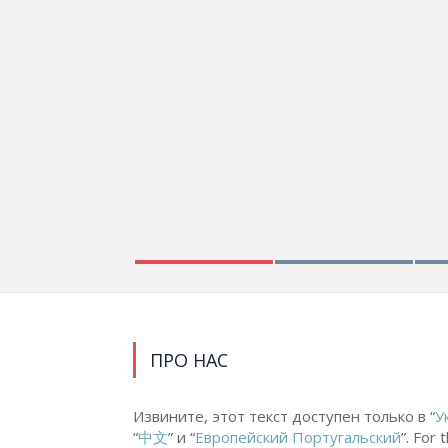
ПРО НАС
Извините, этот текст доступен только в “
У
“
中文
” и “
Европейский Португальский
”. For