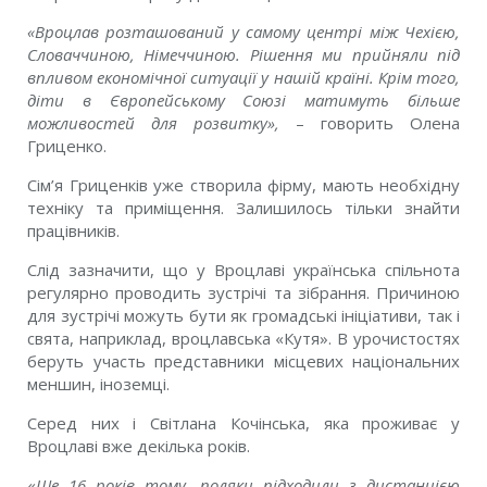
«Вроцлав розташований у самому центрі між Чехією,
Словаччиною, Німеччиною. Рішення ми прийняли під
впливом економічної ситуації у нашій країні. Крім того,
діти в Європейському Союзі матимуть більше
можливостей для розвитку»,
– говорить Олена
Гриценко.
Сім’я Гриценків уже створила фірму, мають необхідну
техніку та приміщення. Залишилось тільки знайти
працівників.
Слід зазначити, що у Вроцлаві українська спільнота
регулярно проводить зустрічі та зібрання. Причиною
для зустрічі можуть бути як громадські ініціативи, так і
свята, наприклад, вроцлавська «Кутя». В урочистостях
беруть участь представники місцевих національних
меншин, іноземці.
Серед них і Світлана Кочінська, яка проживає у
Вроцлаві вже декілька років.
«
Ще 16 років тому, поляки підходили з дистанцією