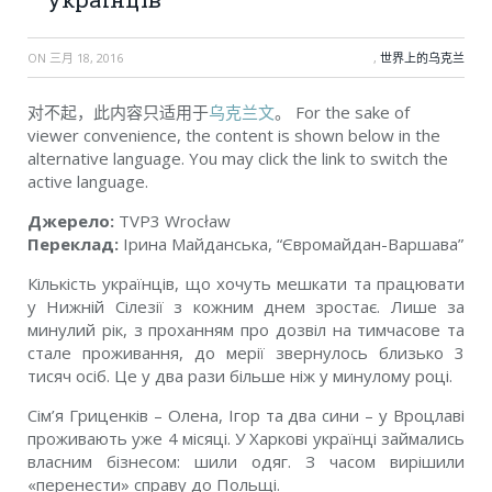
ON
三月 18, 2016
,
世界上的乌克兰
对不起，此内容只适用于
乌克兰文
。 For the sake of
viewer convenience, the content is shown below in the
alternative language. You may click the link to switch the
active language.
Джерело:
TVP3 Wrocław
Переклад:
Ірина Майданська, “Євромайдан-Варшава”
Кількість українців, що хочуть мешкати та працювати
у Нижній Сілезії з кожним днем зростає. Лише за
минулий рік, з проханням про дозвіл на тимчасове та
стале проживання, до мерії звернулось близько 3
тисяч осіб. Це у два рази більше ніж у минулому році.
Сім’я Гриценків – Олена, Ігор та два сини – у Вроцлаві
проживають уже 4 місяці. У Харкові українці займались
власним бізнесом: шили одяг. З часом вирішили
«перенести» справу до Польщі.