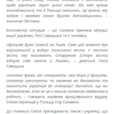
щодо українців. Зараз цього немає. Ми вже краще
познайомилися, та й Польща змінилась. Це країна, яку
люблю і вважаю своєю другою батьківщиною», –
зазначає Світлана.
Економічна ситуація – це головна причина міграції
іншої українки, Лесі Савицької та її чоловіка.
«Вроцлав дуже схожий на Львів. Саме цей момент був
вирішальний у виборі польського міста. У частині
міста, яку називають Старувкою (Старе місто)
відчула себе неначе у Львові», –
ділиться Леся
Савицька.
«Іноземні фірми, які створюють свої бюро у Вроцлаві,
спочатку запитують: чи зможемо ми допомогти та
заохотити українців до співпраці? Звичайно, що ми
допомагаємо, хоча не це є нашим головним завданням в
роботі», –
говорить керівник вроцлавського відділу
Спілки Українців у Польщі Ігор Саламон.
До Нижньої Сілезії приїжджають також і українці, що