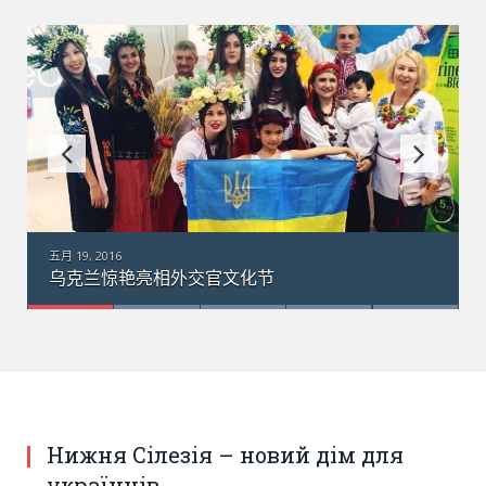
五月 18, 2016
乌克兰“梦幻”运输机在澳大利亚：引数千群众围观
Нижня Сілезія – новий дім для
українців