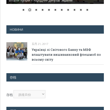
Віталій Купрій – народний депутат України
НОВИНИ
五月 21, 2017
Українці зі Світового Банку та МВФ
влаштували вишиванковий флешмоб по
всьому світу
存档
存档