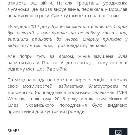
втікають від війни. Наталя Кришталь, уродженка
Луганська, де зараз вирує війна, переїхала у Вроцлав
позаминулого року. Саме тут живе та працює її син
.
«У червні 2014 року Луганськ охопили бойові дії. Страх
був великий – вже думала що не побачу свого сина,
вирішила приїхати до нього. Спершу приїхала у
відпустку на місяць», –
розповідає луганчанка.
Але попри тугу за домом, жінка змушена була
залишитись у Польщі й до сьогодні, тому що у її
рідному місті досі йде війна.
Та місцева влада не полишає переселенців і, в межах
своїх можливостей, займається благоустроєм та
допомогою. Як повідомляв польський телеканал TVP3
Wrocław, в лютому 2016 року мешканцям Нижньої
Сілезії українського походження було виділено
приміщення для зустрічей громади.
SHARE.
Emai
Twitter
Facebook
Google+
Pinterest
LinkedIn
Tumblr