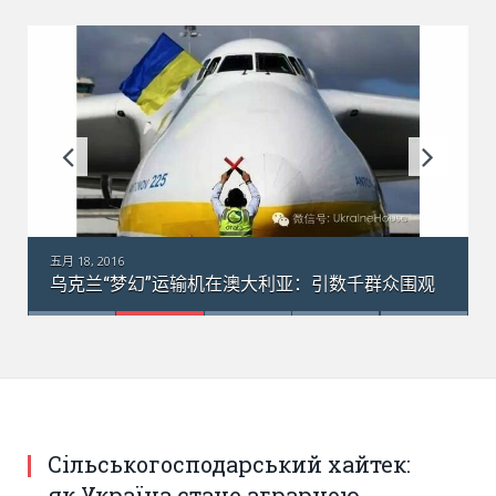
五月 18, 2016
乌克兰“梦幻”运输机在澳大利亚：引数千群众围观
Сільськогосподарський хайтек:
як Україна стане аграрною