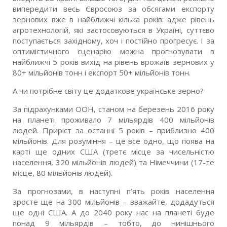
випередити весь Євросоюз за обсягами експорту
зернових вже в найближчі кілька років: адже рівень
агротехнологій, які застосовуються в Україні, суттєво
поступається західному, хоч і постійно прогресує. І за
оптимістичного сценарію можна прогнозувати в
найближчі 5 років вихід на рівень врожаїв зернових у
80+ мільйонів тонн і експорт 50+ мільйонів тонн.
А чи потрібне світу це додаткове українське зерно?
За підрахунками ООН, станом на березень 2016 року
на планеті проживало 7 мільярдів 400 мільйонів
людей. Приріст за останні 5 років – приблизно 400
мільйонів. Для розуміння – це все одно, що поява на
карті ще одних США (третє місце за чисельністю
населення, 320 мільйонів людей) та Німеччини (17-те
місце, 80 мільйонів людей).
За прогнозами, в наступні п’ять років населення
зросте ще на 300 мільйонів – вважайте, додадуться
ще одні США. А до 2040 року нас на планеті буде
понад 9 мільярдів – тобто, до нинішнього