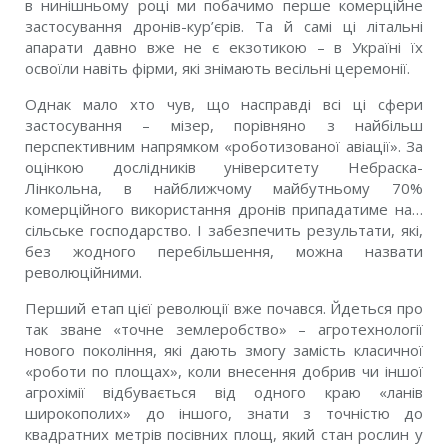
в нинішньому році ми побачимо перше комерційне
застосування дронів-кур’єрів. Та й самі ці літальні
апарати давно вже не є екзотикою – в Україні їх
освоїли навіть фірми, які знімають весільні церемонії.
Однак мало хто чув, що насправді всі ці сфери
застосування – мізер, порівняно з найбільш
перспективним напрямком «роботизованої авіації». За
оцінкою дослідників університету Небраска-
Лінкольна, в найближчому майбутньому 70%
комерційного використання дронів припадатиме на…
сільське господарство. І забезпечить результати, які,
без жодного перебільшення, можна назвати
революційними.
Перший етап цієї революції вже почався. Йдеться про
так зване «точне землеробство» – агротехнології
нового покоління, які дають змогу замість класичної
«роботи по площах», коли внесення добрив чи іншої
агрохімії відбувається від одного краю «ланів
широкополих» до іншого, знати з точністю до
квадратних метрів посівних площ, який стан рослин у