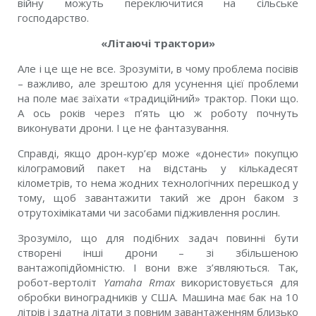
війну можуть переключитися на сільське
господарство.
«Літаючі трактори»
Але і це ще не все. Зрозуміти, в чому проблема посівів
– важливо, але зрештою для усунення цієї проблеми
на поле має заїхати «традиційний» трактор. Поки що.
А ось років через п’ять цю ж роботу почнуть
виконувати дрони. І це не фантазування.
Справді, якщо дрон-кур’єр може «донести» покупцю
кілограмовий пакет на відстань у кількадесят
кілометрів, то нема жодних технологічних перешкод у
тому, щоб завантажити такий же дрон баком з
отрутохімікатами чи засобами підживлення рослин.
Зрозуміло, що для подібних задач повинні бути
створені інші дрони – зі збільшеною
вантажопідйомністю. І вони вже з’являються. Так,
робот-вертоліт
Yamaha Rmax
використовується для
обробки виноградників у США. Машина має бак на 10
літрів і здатна літати з повним завантаженням близько