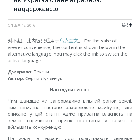
наддержавою
ON
五月 12, 2016
新技术
对不起，此内容只适用于
乌克兰文
。 For the sake of
viewer convenience, the content is shown below in the
alternative language. You may click the link to switch the
active language.
Джерело
: Тексти
Автор
: Сергій Лук’янчук
Нагодувати світ
Чим швидше ми запровадимо вільний ринок землі,
тим швидше настане захоплююче майбутнє, яке
описане у цій статті. Адже приватна власність на
землю спричинить притік інвестицій у галузь і
збільшить конкуренцію.
На жаль, в Україні досі розглядають сільське