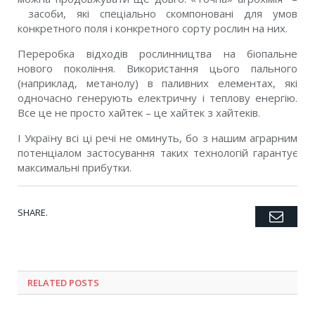
засоби, які спеціально скомпоновані для умов
конкретного поля і конкретного сорту рослин на них.
Переробка відходів рослинництва на біопальне
нового покоління. Використання цього пального
(наприклад, метанолу) в паливних елементах, які
одночасно генерують електричну і теплову енергію.
Все це не просто хайтек – це хайтек з хайтеків.
І Україну всі ці речі не оминуть, бо з нашим аграрним
потенціалом застосування таких технологій гарантує
максимальні прибутки.
SHARE.
Emai
Twitter
Facebook
Google+
Pinterest
LinkedIn
Tumblr
RELATED POSTS