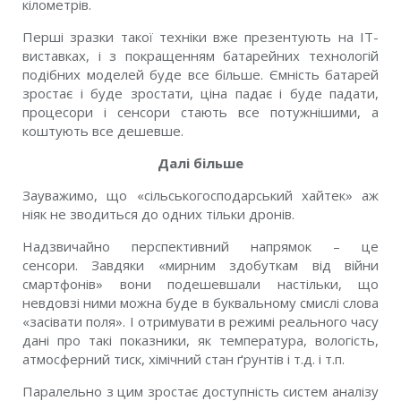
кілометрів.
Перші зразки такої техніки вже презентують на ІТ-
виставках, і з покращенням батарейних технологій
подібних моделей буде все більше. Ємність батарей
зростає і буде зростати, ціна падає і буде падати,
процесори і сенсори стають все потужнішими, а
коштують все дешевше.
Далі більше
Зауважимо, що «сільськогосподарський хайтек» аж
ніяк не зводиться до одних тільки дронів.
Надзвичайно перспективний напрямок – це
сенсори. Завдяки «мирним здобуткам від війни
смартфонів» вони подешевшали настільки, що
невдовзі ними можна буде в буквальному смислі слова
«засівати поля». І отримувати в режимі реального часу
дані про такі показники, як температура, вологість,
атмосферний тиск, хімічний стан ґрунтів і т.д. і т.п.
Паралельно з цим зростає доступність систем аналізу