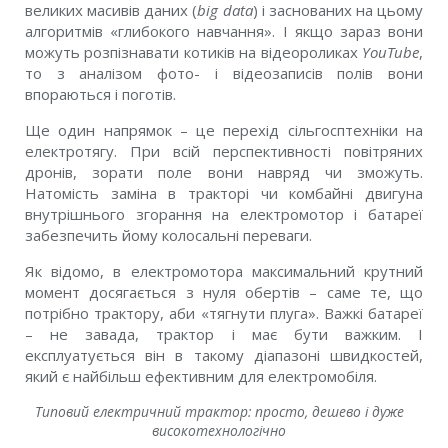
великих масивів даних (
big data
) і заснованих на цьому
алгоритмів «глибокого навчання». І якщо зараз вони
можуть розпізнавати котиків на відеороликах
YouTube
,
то з аналізом фото- і відеозаписів полів вони
впораються і поготів.
Ще один напрямок – це перехід сільгосптехніки на
електротягу. При всій перспективності повітряних
дронів, зорати поле вони навряд чи зможуть.
Натомість заміна в тракторі чи комбайні двигуна
внутрішнього згорання на електромотор і батареї
забезпечить йому колосальні переваги.
Як відомо, в електромотора максимальний крутний
момент досягається з нуля обертів – саме те, що
потрібно трактору, аби «тягнути плуга». Важкі батареї
– не завада, трактор і має бути важким. І
експлуатується він в такому діапазоні швидкостей,
який є найбільш ефективним для електромобіля.
Типовий електричний трактор: просто, дешево і дуже
високотехнологічно