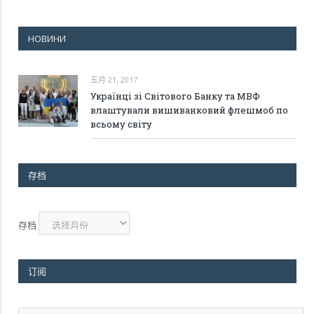
НОВИНИ
五月 21, 2017
Українці зі Світового Банку та МВФ
влаштували вишиванковий флешмоб по
всьому світу
存档
存档
订阅