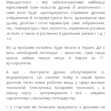
Маршрутного – яке забезпечуватиме найбільш
ефективний план польотів дронів. Й аналітичного –
саме воно буде «досліджувати» отримане дроном
зображення й інтерпретувати його, враховуючи при
цьому десятки і сотні параметрів: саме зображення,
час, температура і тиск, вологість, порівняння рослини
«в полі» з такою ж рослиною в ідеальних умовах і т.д. і
т.п.
Всі ці програми потрібно буде писати в Україні. Де є
весь необхідний потенціал – зрештою, саме наша
країна займає перше місце в Європі за ІТ-
аутсорсингом.
А ще – пілотувати дрони, обслуговувати їх,
модернізувати. Це означає появу в нашій країні
десятків тисяч нових робочих місць у сфері високих
технологій. Електроніка, батарейні технології, і, в
першу чергу – програмування. І все – завдяки
«архаїчному» сільському господарству.
І ті стартапи які починали працювати з дронами на