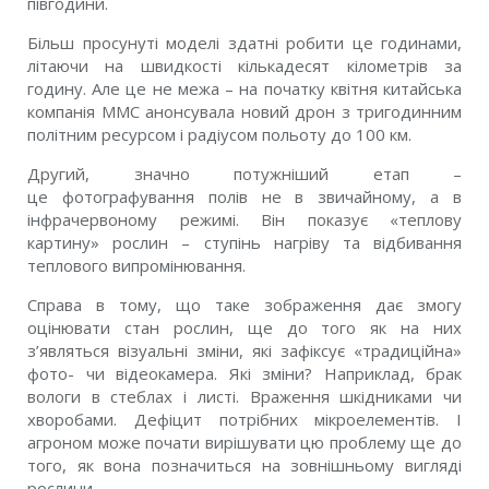
півгодини.
Більш просунуті моделі здатні робити це годинами,
літаючи на швидкості кількадесят кілометрів за
годину. Але це не межа – на початку квітня китайська
компанія MMC анонсувала новий дрон з тригодинним
політним ресурсом і радіусом польоту до 100 км.
Другий, значно потужніший етап –
це фотографування полів не в звичайному, а в
інфрачервоному режимі. Він показує «теплову
картину» рослин – ступінь нагріву та відбивання
теплового випромінювання.
Справа в тому, що таке зображення дає змогу
оцінювати стан рослин, ще до того як на них
з’являться візуальні зміни, які зафіксує «традиційна»
фото- чи відеокамера. Які зміни? Наприклад, брак
вологи в стеблах і листі. Враження шкідниками чи
хворобами. Дефіцит потрібних мікроелементів. І
агроном може почати вирішувати цю проблему ще до
того, як вона позначиться на зовнішньому вигляді
рослини.