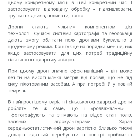
цьому конкретному місці в цей конкретний час. І
застосовувати відповідну обробку – підживлювати,
труїти шкідників, поливати, тощо.
Дрони стають чільним компонентом цієї
технології. Сучасні системи картографії та геолокації
дають змогу облітати поля дронами буквально в
щоденному режимі. Коштує це на порядки менше, ніж
якщо застосовувати для цих потреб традиційну
сільськогосподарську авіацію.
При цьому дрон значно ефективніший – він може
летіти на висоті кілька метрів від посівів, що не під
силу пілотованим засобам. А при потребі й у повній
темряві.
В найпростішому варіанті сільськогосподарські дрони
роблять те ж саме, що і «розважальні» –
фотографують та знімають на відео стан полів,
засіяних агрокультурами. Зараз
середньостатистичний дрон вартістю близько тисячі
доларів здатний перебувати в повітрі приблизно