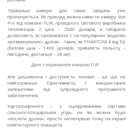
Термальні камери для таких завдань уже
пропонуються. Як приклад можна навести камеру Vue
Pro від компанії FLIR, провідного світового виробника
тепловізорів. Її ціна – 2000 доларів, а габарити
дозволяють встановлювати її на популярних моделях
«розважальних» дронів – таких, як PHANTOM 4 від DJI
(базова ціна – 1400 доларів, тривалість польоту –
півгодини, дистанція – 28 км).
Дрон з термальною камерою FLIR
Але дешевизна і доступність техніки – це ще не
найголовніше. Ефективність її використання
залежатиме від супровідного програмного
забезпечення.
Картографічного – з оцифрованими картами
сільськогосподарських угідь, на які можна буде
«послати дрона», просто натиснувши точку на екрані
комп’ютерного планшета.