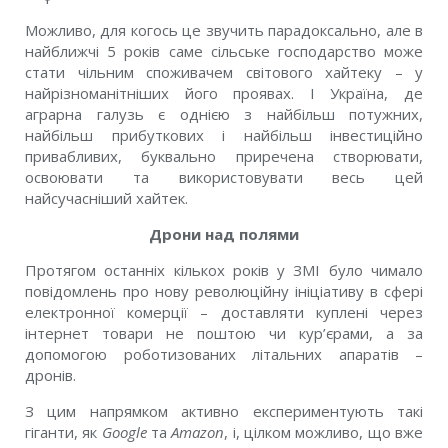
Можливо, для когось це звучить парадоксально, але в
найближчі 5 років саме сільське господарство може
стати чільним споживачем світового хайтеку – у
найрізноманітніших його проявах. І Україна, де
аграрна галузь є однією з найбільш потужних,
найбільш прибуткових і найбільш інвестиційно
привабливих, буквально приречена створювати,
освоювати та використовувати весь цей
найсучасніший хайтек.
Дрони над полями
Протягом останніх кількох років у ЗМІ було чимало
повідомлень про нову революційну ініціативу в сфері
електронної комерції – доставляти куплені через
інтернет товари не поштою чи кур’єрами, а за
допомогою роботизованих літальних апаратів –
дронів.
З цим напрямком активно експериментують такі
гіганти, як
Google
та
Amazon
, і, цілком можливо, що вже