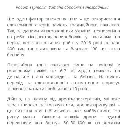
Робот-вертоліт Yamaha обробляє виноградники
Ще один фактор зниження ціни – це використання
електричної енергії замість традиційного пального.
Так, за даними мінагрополітики України, технологічна
потреба сільгосптоваровиробників у пальному на
період весняно-польових робіт у 2016 році складає
400 тис. тонн дизпалива та близько 100 тис. тонн
бензину.
Півмільйона тонн пального лише на посівну! У
грошовому вимірі це 6,7 мільярдів гривень на
дизпальне і два мільярди – на бензин. Натомість
перехід на електроенергію автоматично скорочує
«паливні» затрати приблизно в 10 разів.
Дійсно, на відміну від дронів-спостерігачів, які вже
зараз широко застосовуються, дрони-оприскувачі –
це питання хоч і близького, але майбутнього. На
ринку мають з’явитися «важкі» дрони – здатні
перевозити «на борту» 30-50-100 кг на десятки