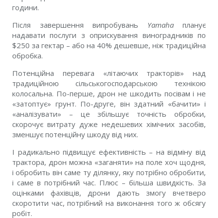
години.
Після завершення випробувань
Yamaha
планує
надавати послуги з оприскування виноградників по
$250 за гектар – або на 40% дешевше, ніж традиційна
обробка.
Потенційна перевага «літаючих тракторів» над
традиційною сільськогосподарською технікою
колосальна. По-перше, дрон не шкодить посівам і не
«затоптує» грунт. По-друге, він здатний «бачити» і
«аналізувати» – це збільшує точність обробки,
скорочує витрату дуже недешевих хімічних засобів,
зменшує потенційну шкоду від них.
І радикально підвищує ефективність – на відміну від
трактора, дрон можна «заганяти» на поле хоч щодня,
і обробить він саме ту ділянку, яку потрібно обробити,
і саме в потрібний час. Плюс – більша швидкість. За
оцінками фахівців, дрони дають змогу вчетверо
скоротити час, потрібний на виконання того ж обсягу
робіт.