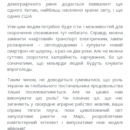
демографічного рівня додасться еквівалент ще
одного Китаю, найбільш населеної країни світу, і ще
одних США.
Усім цим людям потрібно буде їсти. І можливостей для
скорочення споживання тут небагато. Справді, можна
замінити «нафтовий» транспорт електричним, лампи
розжарення – світлодіодними і купувати новий
смартфон не щороку, а раз на два роки. Але не можна
суттєво скоротити калорійність харчування, бо це
означатиме, що мільярди людей будуть існувати
впроголодь.
Таким чином, не доводиться сумніватися, що роль
України як глобального постачальника продовольства
тільки посилюватиметься. Але чи цікаво нам
виконувати цю роль? Чи означає це, що нас
заганяють у своєрідне аграрне рабство: мовляв, ваша
справа тягати плуга, поки цивілізований світ
запускатиме ракети на Марс, розроблятиме
комп’ютерний інтелект і випускатиме нові моделі
айфонів?