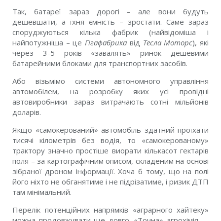
Так, батареї зараз дорогі – але вони будуть
дешевшати, а їхня ємність – зростати. Саме зараз
споруджуються кілька фабрик (найвідоміша і
найпотужніша – це
Гігафабрика
від
Тесла Моторс
), які
через 3-5 років «завалять» ринок дешевими
батарейними блоками для транспортних засобів.
Або візьмімо системи автономного управління
автомобілем, на розробку яких усі провідні
автовиробники зараз витрачають сотні мільйонів
доларів.
Якщо «самокерований» автомобіль здатний проїхати
тисячі кілометрів без водія, то «самокерованому»
трактору значно простіше виорати кількасот гектарів
поля – за картографічним описом, складеним на основі
зібраної дроном інформації. Хоча б тому, що на полі
його ніхто не обганятиме і не підрізатиме, і ризик ДТП
там мінімальний.
Перелік потенційних напрямків «аграрного хайтеку»
можна продовжувати ще довго. «Точна» агрохімія –