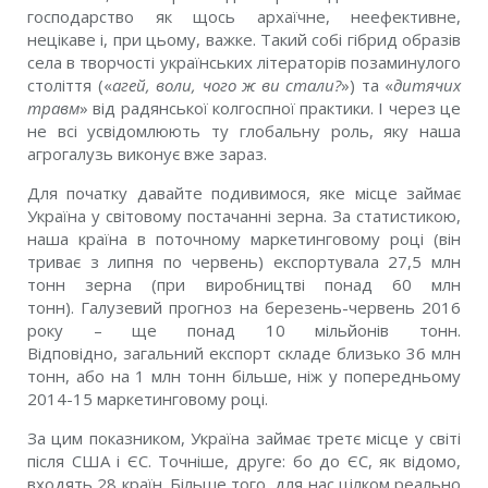
господарство як щось архаїчне, неефективне,
нецікаве і, при цьому, важке. Такий собі гібрид образів
села в творчості українських літераторів позаминулого
століття («
агей, воли, чого ж ви стали?
») та «
дитячих
травм
» від радянської колгоспної практики. І через це
не всі усвідомлюють ту глобальну роль, яку наша
агрогалузь виконує вже зараз.
Для початку давайте подивимося, яке місце займає
Україна у світовому постачанні зерна. За статистикою,
наша країна в поточному маркетинговому році (він
триває з липня по червень) експортувала 27,5 млн
тонн зерна (при виробництві понад 60 млн
тонн). Галузевий прогноз на березень-червень 2016
року – ще понад 10 мільйонів тонн.
Відповідно, загальний експорт складе близько 36 млн
тонн, або на 1 млн тонн більше, ніж у попередньому
2014-15 маркетинговому році.
За цим показником, Україна займає третє місце у світі
після США і ЄС. Точніше, друге: бо до ЄС, як відомо,
входять 28 країн. Більше того, для нас цілком реально