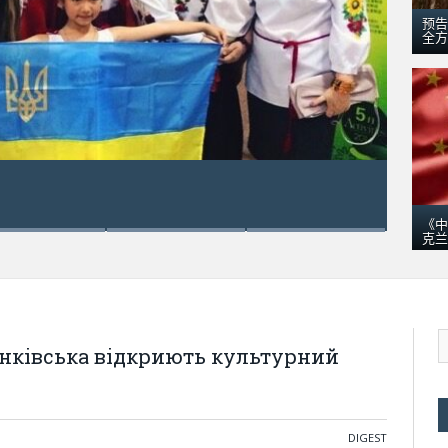
预告
全方
五月 18, 2016
乌克兰“梦幻”运输机在澳大利
《中
克兰
анківська відкриють культурний
DIGEST