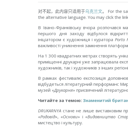
对不起，此内容只适用于
乌克兰文
。 For the sa
the alternative language. You may click the lin
В Івано-Франківську вчора розпочався 
першого дня заходу відбулося відкри
ініціатором є художниця і куратора
Porto 
важливості уникнення замкнення платформи н
На 1 300 квадратних метрах створять уніка
приміщенні друкарні уже запрацювала експо
художників, так і художників з інших регіон
В рамках фестивалю експозиція доповнюва
відбудеться літературний перформанс Мир
музей «
Друкарня
» присвячений літературн
Читайте за темою:
Знаменитий британе
DRUKARNYA
стане не лише виставковим про
«
Родовід
», «
Основи
» і «
Видавництво Стар
мистецтво і культуру.