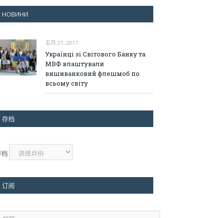
НОВИНИ
五月 21, 2017
Українці зі Світового Банку та
МВФ влаштували
вишиванковий флешмоб по
всьому світу
存档
存档
订阅
邮