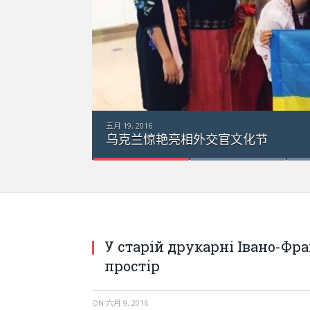
2016
兰惊艳亮相外交官文化节
У старій друкарні Івано-Фр
простір
ON
六月 9, 2016