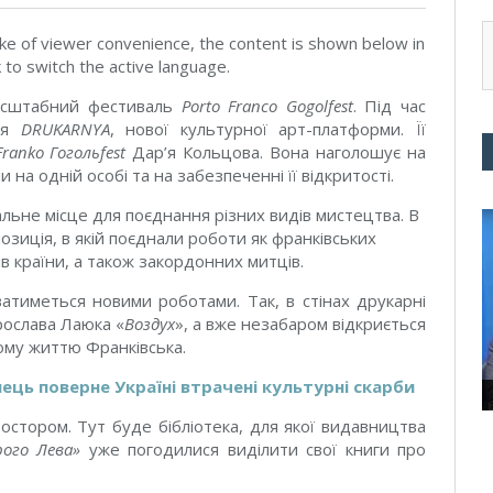
ke of viewer convenience, the content is shown below in
k to switch the active language.
масштабний фестиваль
Porto Franco Gogolfest
. Під час
ття
DRUKARNYA
, нової культурної арт-платформи. Її
Franko Гогольfest
Дар’я Кольцова. Вона наголошує на
а одній особі та на забезпеченні її відкритості.
льне місце для поєднання різних видів мистецтва. В
зиція, в якій поєднали роботи як франківських
ів країни, а також закордонних митців.
тиметься новими роботами. Так, в стінах друкарні
ослава Лаюка «
Воздух
», а вже незабаром відкриється
ому життю Франківська.
ць поверне Україні втрачені культурні скарби
стором. Тут буде бібліотека, для якої видавництва
ого Лева»
уже погодилися виділити свої книги про