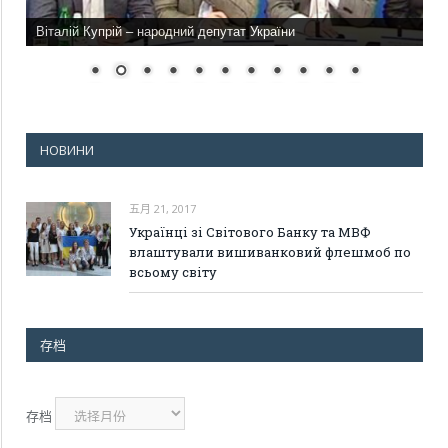
Віталій Купрій – народний депутат України
НОВИНИ
五月 21, 2017
Українці зі Світового Банку та МВФ
влаштували вишиванковий флешмоб по
всьому світу
存档
存档