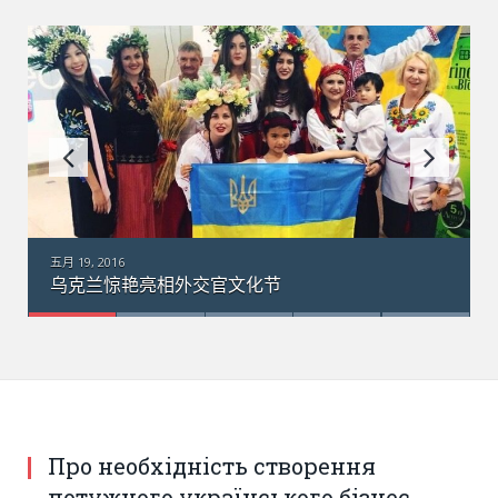
五月 18, 2016
乌克兰“梦幻”运输机在澳大利亚：引数千群众围观
Створення потужного українського бізнес хабу для
просування українських брендів
Про необхідність створення
потужного українського бізнес