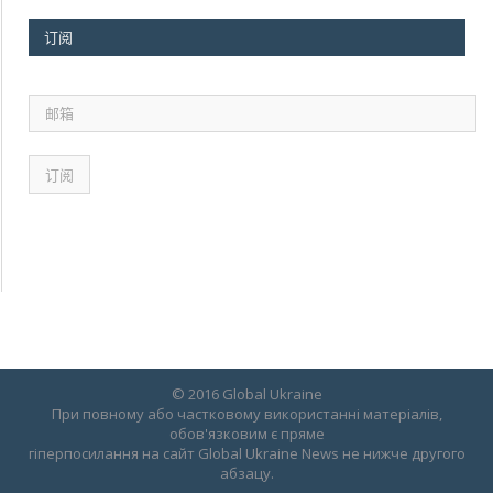
订阅
邮
箱
© 2016 Global Ukraine
При повному або частковому використанні матеріалів,
обов'язковим є пряме
гіперпосилання на сайт Global Ukraine News не нижче другого
абзацу.