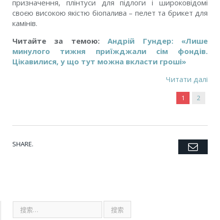
призначення, плінтуси для підлоги і широковідомі
своєю високою якістю біопалива – пелет та брикет для
камінів.
Читайте за темою:
Андрій Гундер: «Лише
минулого тижня приїжджали сім фондів.
Цікавилися, у що тут можна вкласти гроші»
Читати далі
1
2
SHARE.
Emai
Twitter
Facebook
Google+
Pinterest
LinkedIn
Tumblr