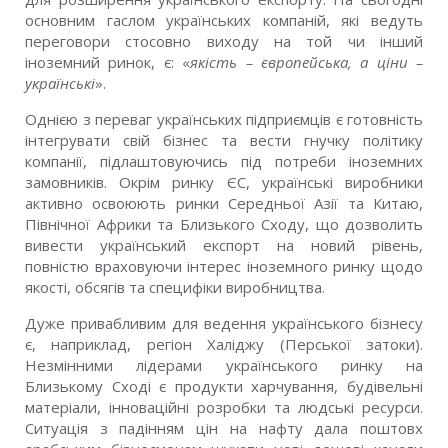
основним гаслом українських компаній, які ведуть
переговори стосовно виходу на той чи інший
іноземний ринок, є: «
якість – європейськa, а ціни –
українські
».
Однією з переваг українських підприємців є готовність
інтегрувати свій бізнес та вести гнучку політику
компанії, підлаштовуючись під потреби іноземних
замовників. Окрім ринку ЄС, українські виробники
активно освоюють ринки Середньої Азії та Китаю,
Північної Африки та Близького Сходу, що дозволить
вивести український експорт на новий рівень,
повністю враховуючи інтерес іноземного ринку щодо
якості, обсягів та специфіки виробництва.
Дуже привабливим для ведення українського бізнесу
є, наприклад, регіон Халіджу (Перської затоки).
Незмінними лідерами українського ринку на
Близькому Сході є продукти харчування, будівельні
матеріали, інноваційні розробки та людські ресурси.
Ситуація з падінням цін на нафту дала поштовх