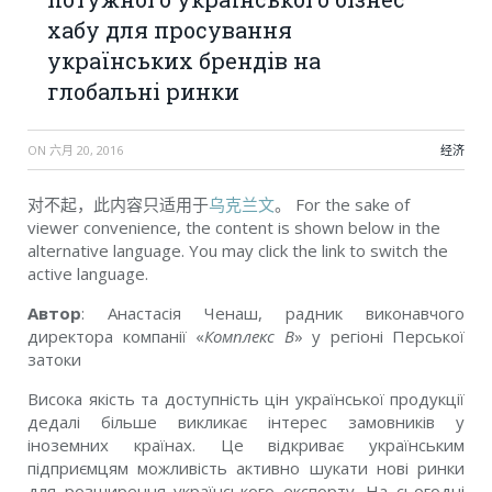
хабу для просування
українських брендів на
глобальні ринки
ON
六月 20, 2016
经济
对不起，此内容只适用于
乌克兰文
。 For the sake of
viewer convenience, the content is shown below in the
alternative language. You may click the link to switch the
active language.
Автор
: Анастасія Ченаш, радник виконавчого
директора компанії «
Комплекс В
» у регіоні Перської
затоки
Висока якість та доступність цін української продукції
дедалі більше викликає інтерес замовників у
іноземних країнах. Це відкриває українським
підприємцям можливість активно шукати нові ринки
для розширення українського експорту. На сьогодні