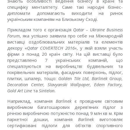
знають особливості ведення бізнесу в країні та
специфіку менталітету. Саме такі народні бізнес-
дипломати допомагають виходити на ринок
українським компаніям на Близькому Сході.
Прикладом того є організація
Qatar – Ukraine Business
Forum
, яка успішно заявила про себе на Міжнародній
виставці оздоблювальних матеріалів та елементів
декору «
Qatar COVERTECH 2016»
, у якій взяли участь
фірми з понад 20 країн світу. На цій виставці було
представлено 7 українських компаній, що
спеціалізуються на виробництві будівельних та
покрівельних матеріалів, фасадних поверхонь, підлог,
плитки, шпалер, тощо:
Golden Tile Ltd, Barlinek Group,
Decoration Center, Slavyanski Wallpaper, Edem Factory,
Gold Art Line
та
Sintelon.
Наприклад, компанія
Barlinek
є провідним світовим
виробником багатошарових дерев’яних підлог з
річною виробничою потужністю понад 9 млн кв м. Крім
паркетної дошки, компанія
Barlinek
виготовляє
сертифіковані підлоги для об’єктів спортивного