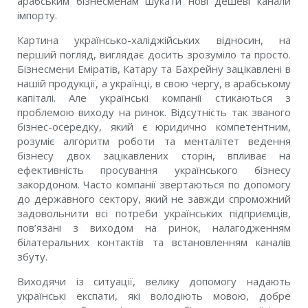
арабським бізнесменам шукати нові дешеві канали
імпорту.
Картина українсько-халіджійських відносин, на
перший погляд, виглядає досить зрозуміло та просто.
Бізнесмени Еміратів, Катару та Бахрейну зацікавлені в
нашій продукції, а українці, в свою чергу, в арабському
капіталі. Але українські компанії стикаються з
проблемою виходу на ринок. Відсутність так званого
бізнес-осередку, який є юридично компетентним,
розуміє алгоритм роботи та менталітет ведення
бізнесу двох зацікавлених сторін, впливає на
ефективність просування українського бізнесу
закордоном. Часто компанії звертаються по допомогу
до державного сектору, який не завжди спроможний
задовольнити всі потреби українських підприємців,
пов’язані з виходом на ринок, налагодженням
білатеральних контактів та встановленням каналів
збуту.
Виходячи із ситуації, велику допомогу надають
українські експати, які володіють мовою, добре