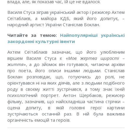
влада, але, як показав час, їй це не вдалося.
Василя Стуса зіграв український актор і режисер Ахтем
Сеїтаблаєв, а майора КДБ, який його допитує, –
народний артист України Станіслав Боклан.
Читайте за темою:
Найпопулярніші українські
закордонні культурні івенти
Ахтем Сеїтаблаєв зазначає, що його улюбленим
віршем Василя Стуса є «
Мов жертва щирості –
життя
», а до зйомок він готувався, читаючи архіви
про поета, його описи іншими людьми. Станіслав
Боклан розповідає, що, готуючись до ролі, не
орієнтувався ні на яких діячів, але з людьми подібного
роду в своєму житті зустрічався, а тому знає їхній
психологічний портрет. Антон Щербаков, режисер
фільму, зазначив, що найскладніша частина стрічки –
сцена допиту, в якій головні герої картини
зустрічаються останній раз. В ній була важлива
органічність емоцій та героїв.