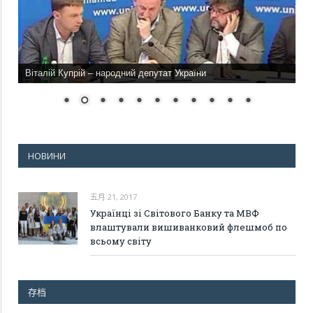
Віталій Купрій – народний депутат України
НОВИНИ
五月 21, 2017
Українці зі Світового Банку та МВФ
влаштували вишиванковий флешмоб по
всьому світу
存档