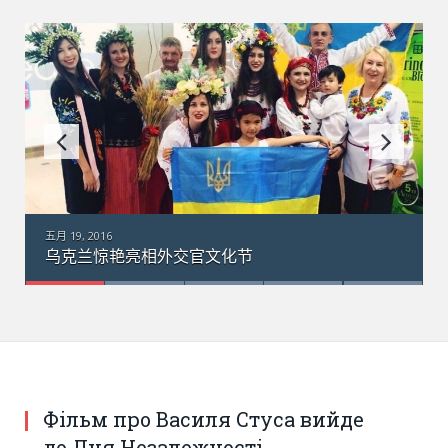
五月 18, 2016
亮相外交官文化节
乌克兰“梦幻”运输
Фільм про Василя Стуса вийде
до Дня Незалежності