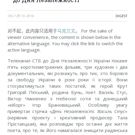
ON
八月 13, 2016
DIGEST
对不起，此内容只适用于
乌克兰文
。 For the sake of
viewer convenience, the content is shown below in the
alternative language. You may click the link to switch the
active language.
Телеканал СТБ до Дня Незалежності України покаже
п’ять короткометражних фільмів, три художніх і два
документальних, які розкажуть про тих, хто боровся
за свободу України в різні роки її історії. Вони
стосуватимуться таких постатей, як герой Крут
Григорій Піпський, родина Бунь, поет Василь Стус,
Віктор Чмиленко з Небесної сотні та донецький
«кіборг» Ігор Брановицький.
Особливу увагу
привертає стрічка «
День Незалежності. Василь Стус
»
(керівник проекту і креативний продюсер Тала
Прістаецкая), яка розповідає про останні дні життя
поета, про те, як його намагалася знищити радянська