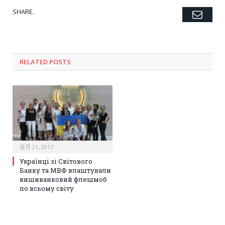
SHARE.
Emai
Twitter
Facebook
Google+
Pinterest
LinkedIn
Tumblr
RELATED POSTS
五月 21, 2017
Українці зі Світового
Банку та МВФ влаштували
вишиванковий флешмоб
по всьому світу