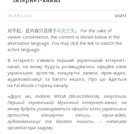
ON
九月 5, 2016
DIGEST
对不起，此内容只适用于
乌克兰文
。 For the sake of
viewer convenience, the content is shown below in the
alternative language. You may click the link to switch the
active language.
В інтернеті з’явився перший український інтернет-
канал, на якому будуть розміщуватись офіційні кліпи
українських артистів, концертні записи, лірик-відео,
аудіокомпозиції та багато іншого. Про це йдеться
на Facebook-сторінці каналу.
«
Друзі, ми, тобто MVUA (MusicVideoUA), запустили
Перший Український Музичний інтернет-канал, на
якому будуть розміщуватися офіційні кліпи українських
артистів, концертні записи, лірик-відео,
аудіокомпозиції та багато іншого
», – написали
організатори задуму.