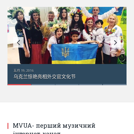
五月 19, 2016
乌克兰惊艳亮相外交官文化节
MVUA- перший музичний
інтернет-канал