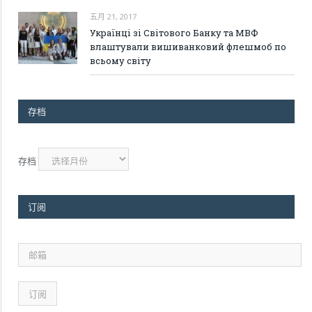
五月 21, 2017
Українці зі Світового Банку та МВФ
влаштували вишиванковий флешмоб по
всьому світу
存档
存档
订阅
邮
箱