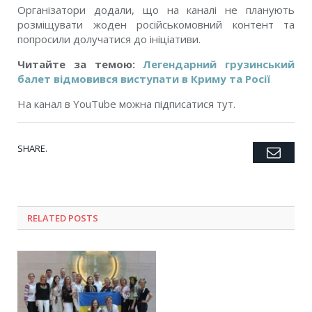
Організатори додали, що на каналі не планують
розміщувати жоден російськомовний контент та
попросили долучатися до ініціативи.
Читайте за темою:
Легендарний грузинський
балет відмовився виступати в Криму та Росії
На канал в YouTube можна підписатися тут.
SHARE.
Emai
Twitter
Facebook
Google+
Pinterest
LinkedIn
Tumblr
RELATED POSTS