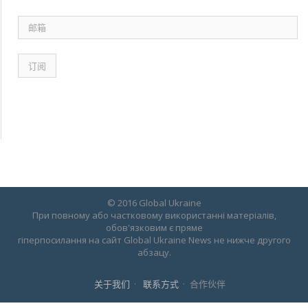
邮
箱
© 2016 Global Ukraine
При повному або частковому використанні матеріалів,
обов'язковим є пряме
гіперпосилання на сайт Global Ukraine News не нижче другого
абзацу.
关于我们
联系方式
合作伙伴