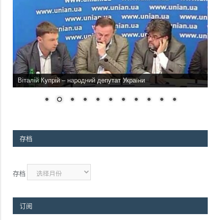
Віталій Купрій – народний депутат України
存档
存档
订阅