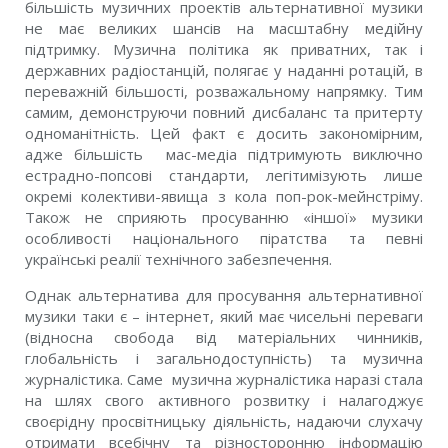
більшість музичних проектів альтернативної музики
не має великих шансів на масштабну медійну
підтримку. Музична політика як приватних, так і
державних радіостанцій, полягає у наданні ротацій, в
переважній більшості, розважальному напрямку. Тим
самим, демонструючи повний дисбаланс та притерту
одноманітність. Цей факт є досить закономірним,
адже більшість мас-медіа підтримують виключно
естрадно-попсові стандарти, легітимізують лише
окремі колективи-явища з кола поп-рок-мейнстріму.
Також не сприяють просуванню «іншої» музики
особливості національного піратства та певні
українські реалії технічного забезпечення.
Однак альтернатива для просування альтернативної
музики таки є – інтернет, який має чисельні переваги
(відносна свобода від матеріальних чинників,
глобальність і загальнодоступність) та музична
журналістика. Саме музична журналістика наразі стала
на шлях свого активного розвитку і налагоджує
своєрідну просвітницьку діяльність, надаючи слухачу
отримати всебічну та різносторонню інформацію