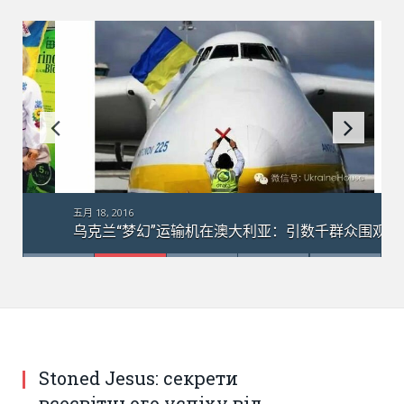
五月 18, 2016
乌克兰“梦幻”运输机在澳大利亚：引数千群众围观
Stoned Jesus: секрети
всесвітнього успіху від