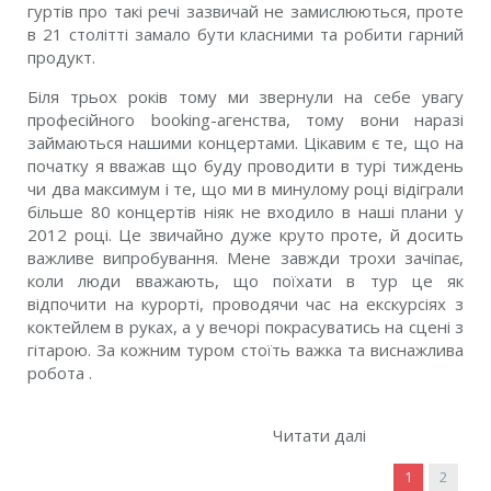
гуртів про такі речі зазвичай не замислюються, проте
в 21 столітті замало бути класними та робити гарний
продукт.
Біля трьох років тому ми звернули на себе увагу
професійного booking-агенства, тому вони наразі
займаються нашими концертами. Цікавим є те, що на
початку я вважав що буду проводити в турі тиждень
чи два максимум і те, що ми в минулому році відіграли
більше 80 концертів ніяк не входило в наші плани у
2012 році. Це звичайно дуже круто проте, й досить
важливе випробування. Мене завжди трохи зачіпає,
коли люди вважають, що поїхати в тур це як
відпочити на курорті, проводячи час на екскурсіях з
коктейлем в руках, а у вечорі покрасуватись на сцені з
гітарою. За кожним туром стоїть важка та виснажлива
робота .
Читати далі
1
2