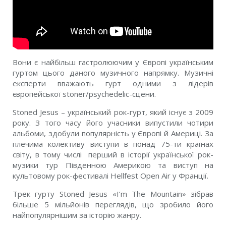
Вони є найбільш гастролюючим у Європі українським
гуртом цього даного музичного напрямку. Музичні
експерти вважають гурт одними з лідерів
європейської stoner/psychedelic-сцени.
Stoned Jesus – український рок-гурт, який існує з 2009
року. З того часу його учасники випустили чотири
альбоми, здобули популярність у Європі й Америці. За
плечима колективу виступи в понад 75-ти країнах
світу, в тому числі перший в історії української рок-
музики тур Південною Америкою та виступ на
культовому рок-фестивалі Hellfest Open Air у Франції.
Трек гурту Stoned Jesus «I‘m The Mountain» зібрав
більше 5 мільйонів переглядів, що зробило його
найпопулярнішим за історію жанру.