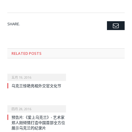
SHARE.
Emai
Twitter
Facebook
Google+
Pinterest
LinkedIn
Tumblr
RELATED POSTS
五月 19, 2016
乌克兰惊艳亮相外交官文化节
四月 28, 2016
预告片:《爱上乌克兰》- 艺术家
郑人刚倾情打造中国首部全方位
展示乌克兰的纪录片