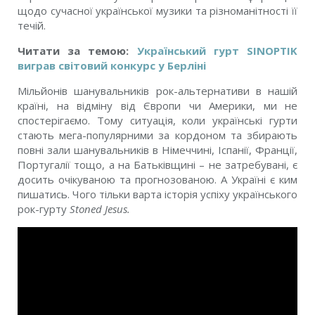
щодо сучасної української музики та різноманітності її
течій.
Читати за темою:
Український гурт SINOPTIK
виграв світовий конкурс у Берліні
Мільйонів шанувальників рок-альтернативи в нашій
країні, на відміну від Європи чи Америки, ми не
спостерігаємо. Тому ситуація, коли українські гурти
стають мега-популярними за кордоном та збирають
повні зали шанувальників в Німеччині, Іспанії, Франції,
Португалії тощо, а на Батьківщині – не затребувані, є
досить очікуваною та прогнозованою. А Україні є ким
пишатись. Чого тільки варта історія успіху українського
рок-гурту
Stoned Jesus.