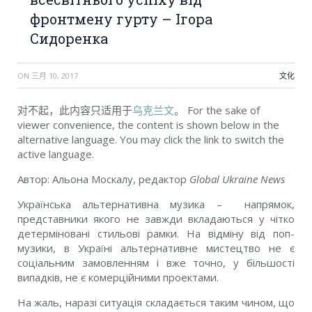
фронтмену гурту – Ігора
Сидоренка
ON
三月 10, 2017
文化
对不起，此内容只适用于
乌克兰文
。 For the sake of
viewer convenience, the content is shown below in the
alternative language. You may click the link to switch the
active language.
Автор: Альона Москалу, редактор
Global Ukraine News
Українська альтернативна музика – напрямок,
представники якого не завжди вкладаються у чітко
детерміновані стильові рамки. На відміну від поп-
музики, в Україні альтернативне мистецтво не є
соціальним замовленням і вже точно, у більшості
випадків, не є комерційними проектами.
На жаль, наразі ситуація складається таким чином, що