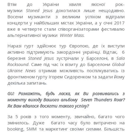
Втім до України хвиля якісної рок-
музики
Stoned Jesus
докотилася лише нещодавно.
Восени музиканти з великим успіхом відіграли
концерти у найбільших містах України, а у січні 2017
вже в четверте стали співорганізаторами фестивалю
альтернативної музики
Winter Mass
.
Наразі гурт здійснює тур Європою, де їх виступи
активно підтримують закордонні українці. Відтак, 6
березня
Stoned Jesus
зустрічали у Барселоні, в
Sala
Rocksound
. Саме під час їх візиту до Барселони
Global
Ukraine News
отримав можливість поспілкуватись із
фронтменом гурту Ігорем Сидоренком та задати йому
декілька запитань.
GU: Розкажіть, будь ласка, як Ви розвивались з
моменту виходу Вашого альбому Seven Thunders Roar?
Як Вам вдалося досягти такого успіху?
За 5 років з того моменту, звичайно, багато чого
змінилось. Дуже багато часу було витрачено на
booking, SMM та маркетинг своїми силами. Більшість