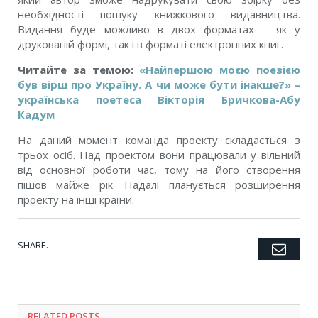
необхідності пошуку книжкового видавництва.
Видання буде можливо в двох форматах – як у
друкованій формі, так і в форматі електронних книг.
Читайте за темою:
«Найпершою моєю поезією
був вірш про Україну. А чи може бути інакше?» –
українська поетеса Вікторія Бричкова-Абу
Кадум
На даний момент команда проекту складається з
трьох осіб. Над проектом вони працювали у вільний
від основної роботи час, тому на його створення
пішов майже рік. Надалі планується розширення
проекту на інші країни.
SHARE.
Emai
Twitter
Facebook
Google+
Pinterest
LinkedIn
Tumblr
RELATED POSTS