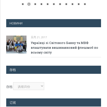
НОВИНИ
五月 21, 2017
Українці зі Світового Банку та МВФ
влаштували вишиванковий флешмоб по
всьому світу
存档
存档
订阅