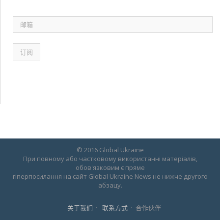
邮
箱
© 2016 Global Ukraine
При повному або частковому використанні матеріалів,
обов'язковим є пряме
гіперпосилання на сайт Global Ukraine News не нижче другого
абзацу.
关于我们
联系方式
合作伙伴