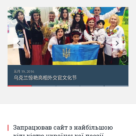
五月 18, 2016
亮相外交官文化节
乌克兰“梦幻”运输
Запрацював сайт з найбільшою
кількістю української поезії