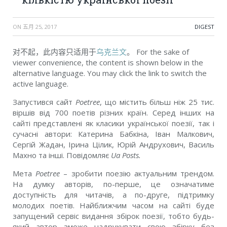
ON
五月 25, 2017
DIGEST
对不起，此内容只适用于
乌克兰文
。 For the sake of
viewer convenience, the content is shown below in the
alternative language. You may click the link to switch the
active language.
Запустився сайт
Poetree
, що
містить більш ніж 25 тис.
віршів від 700 поетів різних країн. Серед інших на
сайті представлені як класики української поезії, так і
сучасні автори: Катерина Бабкіна, Іван Малкович,
Сергій Жадан, Ірина Цілик, Юрій Андрухович, Василь
Махно та інші.
Повідомляє
Ua Posts.
Мета
Poetree
– зробити поезію актуальним трендом.
На думку авторів, по-перше, це означатиме
доступність для читачів, а по-друге, підтримку
молодих поетів. Найближчим часом на сайті буде
запущений сервіс видання збірок поезії, тобто будь-
який автор зможе надрукувати свою збірку без