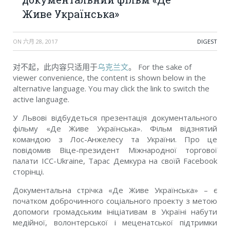
Живе Українська»
ON
六月 28, 2017
DIGEST
对不起，此内容只适用于
乌克兰文
。 For the sake of
viewer convenience, the content is shown below in the
alternative language. You may click the link to switch the
active language.
У Львові відбудеться презентація документального
фільму «Де Живе Українська». Фільм відзнятий
командою з Лос-Анжелесу та України. Про це
повідомив Віце-президент Міжнародної торгової
палати ICC-Ukraine, Тарас Демкура на своїй Facebook
сторінці.
Документальна стрічка «Де Живе Українська» – є
початком доброчинного соціального проекту з метою
допомоги громадським ініціативам в Україні набути
медійної, волонтерської і меценатської підтримки