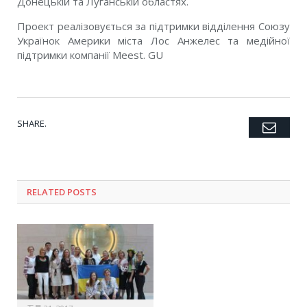
Донецькій та Луганській областях.
Проект реалізовується за підтримки відділення Союзу
Українок Америки міста Лос Анжелес та медійної
підтримки компанії Meest. GU
SHARE.
Emai
Twitter
Facebook
Google+
Pinterest
LinkedIn
Tumblr
RELATED POSTS