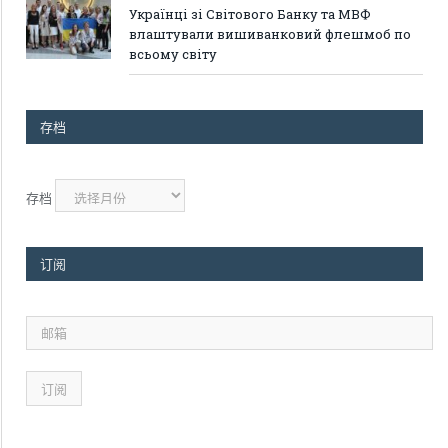
Українці зі Світового Банку та МВФ
влаштували вишиванковий флешмоб по
всьому світу
存档
存档
订阅
邮
箱