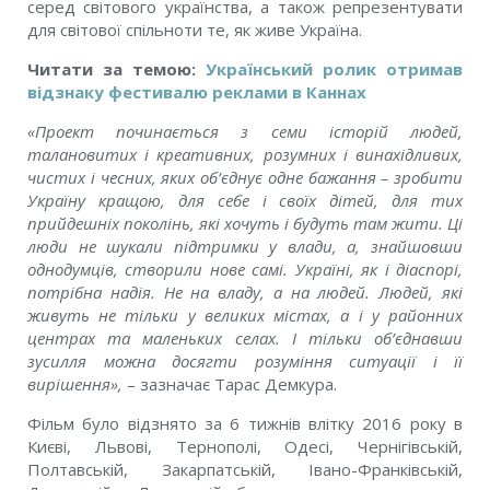
серед світового українства, а також репрезентувати
для світової спільноти те, як живе Україна.
Читати за темою:
Український ролик отримав
відзнаку фестивалю реклами в Каннах
«Проект починається з семи історій людей,
талановитих і креативних, розумних і винахідливих,
чистих і чесних, яких об’єднує одне бажання – зробити
Україну кращою, для себе і своїх дітей, для тих
прийдешніх поколінь, які хочуть і будуть там жити. Ці
люди не шукали підтримки у влади, а, знайшовши
однодумців, створили нове самі.
Україні, як і діаспорі,
потрібна надія. Не на владу, а на людей. Людей, які
живуть не тільки у великих містах, а і у районних
центрах та маленьких селах. І тільки об’єднавши
зусилля можна досягти розуміння ситуації і її
вирішення»,
– зазначає Тарас Демкура.
Фільм було відзнято за 6 тижнів влітку 2016 року в
Києві, Львові, Тернополі, Одесі, Чернігівській,
Полтавській, Закарпатській, Івано-Франківській,