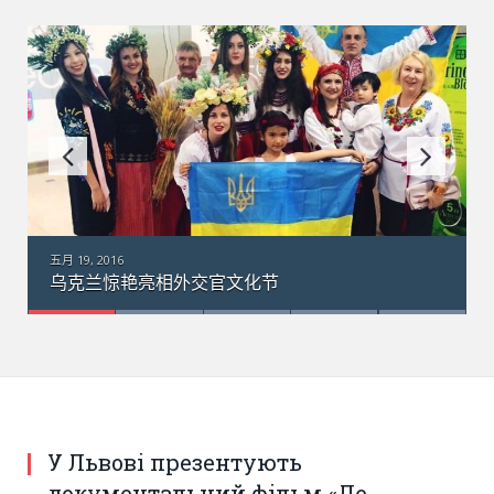
五月 18, 2016
外交官文化节
乌克兰“梦幻”运输机在
У Львові презентують
документальний фільм «Де